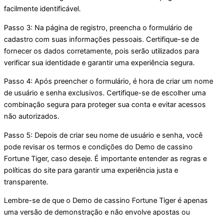
facilmente identificável.
Passo 3: Na página de registro, preencha o formulário de
cadastro com suas informações pessoais. Certifique-se de
fornecer os dados corretamente, pois serão utilizados para
verificar sua identidade e garantir uma experiência segura.
Passo 4: Após preencher o formulário, é hora de criar um nome
de usuário e senha exclusivos. Certifique-se de escolher uma
combinação segura para proteger sua conta e evitar acessos
não autorizados.
Passo 5: Depois de criar seu nome de usuário e senha, você
pode revisar os termos e condições do Demo de cassino
Fortune Tiger, caso deseje. É importante entender as regras e
políticas do site para garantir uma experiência justa e
transparente.
Lembre-se de que o Demo de cassino Fortune Tiger é apenas
uma versão de demonstração e não envolve apostas ou