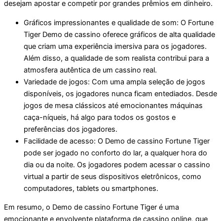
desejam apostar e competir por grandes prêmios em dinheiro.
Gráficos impressionantes e qualidade de som: O Fortune
Tiger Demo de cassino oferece gráficos de alta qualidade
que criam uma experiência imersiva para os jogadores.
Além disso, a qualidade de som realista contribui para a
atmosfera autêntica de um cassino real.
Variedade de jogos: Com uma ampla seleção de jogos
disponíveis, os jogadores nunca ficam entediados. Desde
jogos de mesa clássicos até emocionantes máquinas
caça-níqueis, há algo para todos os gostos e
preferências dos jogadores.
Facilidade de acesso: O Demo de cassino Fortune Tiger
pode ser jogado no conforto do lar, a qualquer hora do
dia ou da noite. Os jogadores podem acessar o cassino
virtual a partir de seus dispositivos eletrônicos, como
computadores, tablets ou smartphones.
Em resumo, o Demo de cassino Fortune Tiger é uma
emocionante e envolvente plataforma de cassino online, que