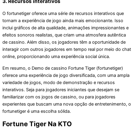
3. Recursos interativos
O fortunetiger oferece uma série de recursos interativos que
tornam a experiência de jogo ainda mais emocionante. Isso
inclui gráficos de alta qualidade, animações impressionantes e
efeitos sonoros realistas, que criam uma atmosfera autêntica
de cassino. Além disso, os jogadores têm a oportunidade de
interagir com outros jogadores em tempo real por meio do chat
online, proporcionando uma experiência social única.
Em resumo, o Demo de cassino Fortune Tiger (fortunetiger)
oferece uma experiência de jogo diversificada, com uma ampla
variedade de jogos, modo de demonstração e recursos
interativos. Seja para jogadores iniciantes que desejam se
familiarizar com os jogos de cassino, ou para jogadores
experientes que buscam uma nova opção de entretenimento, o
fortunetiger é uma escolha sólida.
Fortune Tiger Na KTO