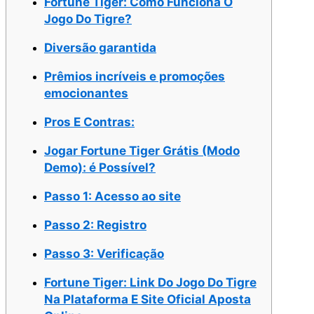
Fortune Tiger: Como Funciona O
Jogo Do Tigre?
Diversão garantida
Prêmios incríveis e promoções
emocionantes
Pros E Contras:
Jogar Fortune Tiger Grátis (Modo
Demo): é Possível?
Passo 1: Acesso ao site
Passo 2: Registro
Passo 3: Verificação
Fortune Tiger: Link Do Jogo Do Tigre
Na Plataforma E Site Oficial Aposta