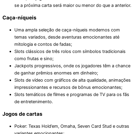
se a próxima carta será maior ou menor do que a anterior.
Caça-níqueis
Uma ampla seleção de caça-níqueis modernos com
temas variados, desde aventuras emocionantes até
mitologia e contos de fadas;
Slots clássicos de três rolos com símbolos tradicionais
como frutas e sino;
Jackpots progressivos, onde os jogadores têm a chance
de ganhar prêmios enormes em dinheiro;
Slots de vídeo com gráficos de alta qualidade, animações
impressionantes e recursos de bônus emocionantes;
Slots temáticos de filmes e programas de TV para os fãs
de entretenimento.
Jogos de cartas
Poker: Texas Hold’em, Omaha, Seven Card Stud e outras
variantes emocionantes;