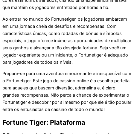
cores estimula os sentidos, criando uma experiência imersiva
que mantém os jogadores entretidos por horas a fio.
Ao entrar no mundo do Fortunetiger, os jogadores embarcam
em uma jornada cheia de desafios e recompensas. Com
características únicas, como rodadas de bônus e símbolos
especiais, o jogo oferece inúmeras oportunidades de multiplicar
seus ganhos e alcançar a tão desejada fortuna. Seja você um
jogador experiente ou um iniciante, o Fortunetiger é adequado
para jogadores de todos os níveis.
Prepare-se para uma aventura emocionante e inesquecível com
o Fortunetiger. Este jogo de cassino online é a escolha perfeita
para aqueles que buscam diversão, adrenalina e, é claro,
grandes recompensas. Não perca a chance de experimentar o
Fortunetiger e descobrir por si mesmo por que ele é tão popular
entre os entusiastas de cassino de todo o mundo!
Fortune Tiger: Plataforma