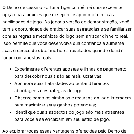
O Demo de cassino Fortune Tiger também é uma excelente
opção para aqueles que desejam se aprimorar em suas
habilidades de jogo. Ao jogar a versão de demonstração, você
tem a oportunidade de praticar suas estratégias e se familiarizar
com as regras e mecânicas do jogo sem arriscar dinheiro real.
Isso permite que você desenvolva sua confiança e aumente
suas chances de obter melhores resultados quando decidir
jogar com apostas reais.
Experimente diferentes apostas e linhas de pagamento
para descobrir quais são as mais lucrativas;
Aprimore suas habilidades ao tentar diferentes
abordagens e estratégias de jogo;
Observe como os símbolos e recursos do jogo interagem
para maximizar seus ganhos potenciais;
Identifique quais aspectos do jogo são mais atraentes
para você e se encaixam em seu estilo de jogo.
Ao explorar todas essas vantagens oferecidas pelo Demo de