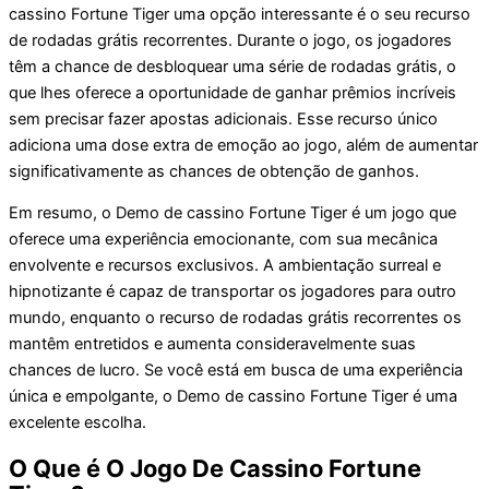
cassino Fortune Tiger uma opção interessante é o seu recurso
de rodadas grátis recorrentes. Durante o jogo, os jogadores
têm a chance de desbloquear uma série de rodadas grátis, o
que lhes oferece a oportunidade de ganhar prêmios incríveis
sem precisar fazer apostas adicionais. Esse recurso único
adiciona uma dose extra de emoção ao jogo, além de aumentar
significativamente as chances de obtenção de ganhos.
Em resumo, o Demo de cassino Fortune Tiger é um jogo que
oferece uma experiência emocionante, com sua mecânica
envolvente e recursos exclusivos. A ambientação surreal e
hipnotizante é capaz de transportar os jogadores para outro
mundo, enquanto o recurso de rodadas grátis recorrentes os
mantêm entretidos e aumenta consideravelmente suas
chances de lucro. Se você está em busca de uma experiência
única e empolgante, o Demo de cassino Fortune Tiger é uma
excelente escolha.
O Que é O Jogo De Cassino Fortune