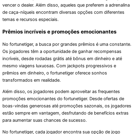
vencer o dealer. Além disso, aqueles que preferem a adrenalina
de caça-níqueis encontram diversas opções com diferentes
temas e recursos especiais.
Prêmios incríveis e promoções emocionantes
No fortunetiger, a busca por grandes prêmios é uma constante.
Os jogadores têm a oportunidade de ganhar recompensas
incríveis, desde rodadas grátis até bônus em dinheiro e até
mesmo viagens luxuosas. Com jackpots progressivos e
prêmios em dinheiro, o fortunetiger oferece sonhos
transformados em realidade.
Além disso, os jogadores podem aproveitar as frequentes
promoções emocionantes do fortunetiger. Desde ofertas de
boas-vindas generosas até promoções sazonais, os jogadores
estão sempre em vantagem, desfrutando de benefícios extras
para aumentar suas chances de sucesso.
No fortunetiger, cada jogador encontra sua opção de jogo