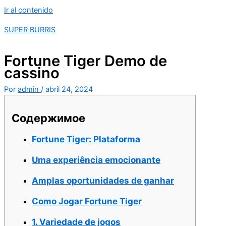
Ir al contenido
SUPER BURRIS
Fortune Tiger Demo de
cassino
Por
admin
/
abril 24, 2024
Содержимое
Fortune Tiger: Plataforma
Uma experiência emocionante
Amplas oportunidades de ganhar
Como Jogar Fortune Tiger
1. Variedade de jogos