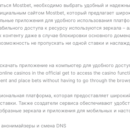
аться Mostbet, необходимо выбрать удобный и надежны
ициальным сайтом Mostbet, который предлагает широк
льные приложения для удобного использования платф
абильного доступа к ресурсу используются зеркала – а
 контенту даже в случае блокировки основного домен
возможность не пропускать ни одной ставки и наслаж
скачать приложение на компьютер для удобного досту
nline casinos in the official get to access the casino fun
tent and place bets without having to go through the brows
кциональная платформа, которая предоставляет широки
ставки. Также создатели сервиса обеспечивают удобс
ообразные зеркала и приложения для мобильных и наст
, анонимайзеры и смена DNS