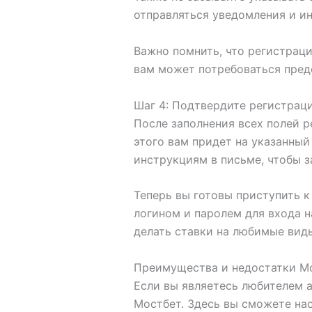
отправляться уведомления и ин
Важно помнить, что регистраци
вам может потребоваться пред
Шаг 4: Подтвердите регистрац
После заполнения всех полей 
этого вам придет на указанны
инструкциям в письме, чтобы з
Теперь вы готовы приступить 
логином и паролем для входа 
делать ставки на любимые виды
Преимущества и недостатки Mo
Если вы являетесь любителем а
Мостбет. Здесь вы сможете нас