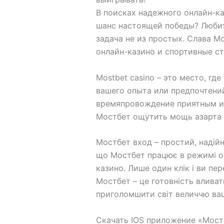
В поисках надежного онлайн-ка
шанс настоящей победы? Любит
задача не из простых. Cлава М
онлайн-казино и спортивные ст
Mostbet casino – это место, г
вашего опыта или предпочтений
времяпровождение приятным и 
Мостбет ощутить мощь азарта
Мостбет вход – простий, надійн
що Мостбет працює в режимі он
казино. Лише один клік і ви пер
Мостбет – це готовність влива
приголомшити світ величчю ва
Скачать IOS приложение «Мостб