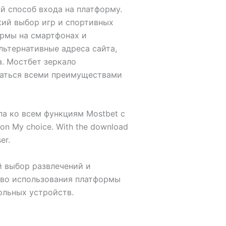
й способ входа на платформу.
ий выбор игр и спортивных
ормы на смартфонах и
льтернативные адреса сайта,
а. Мостбет зеркало
даться всеми преимуществами
па ко всем функциям Mostbet с
ction My choice. With the download
er.
й выбор развлечений и
тво использования платформы
ольных устройств.