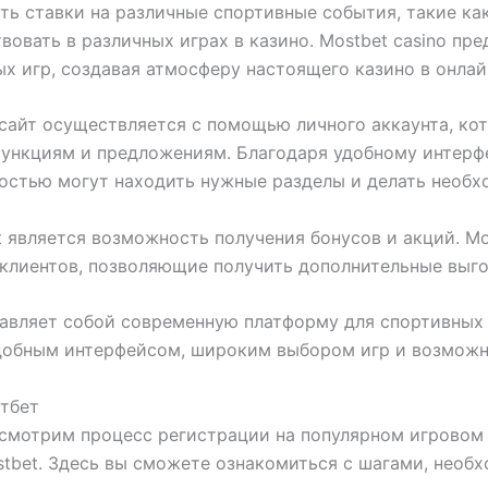
ть ставки на различные спортивные события, такие как
твовать в различных играх в казино. Mostbet casino п
х игр, создавая атмосферу настоящего казино в онлай
сайт осуществляется с помощью личного аккаунта, ко
функциям и предложениям. Благодаря удобному интерф
костью могут находить нужные разделы и делать необ
 является возможность получения бонусов и акций. М
 клиентов, позволяющие получить дополнительные выг
тавляет собой современную платформу для спортивных 
добным интерфейсом, широким выбором игр и возможн
тбет
смотрим процесс регистрации на популярном игровом 
stbet. Здесь вы сможете ознакомиться с шагами, необ