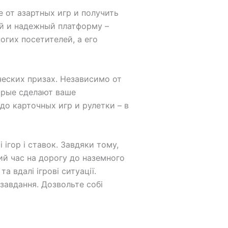
 от азартных игр и получить
ый и надежный платформу –
огих посетителей, а его
ческих призах. Независимо от
орые сделают ваше
о карточных игр и рулетки – в
 ігор і ставок. Завдяки тому,
ий час на дорогу до наземного
а вдалі ігрові ситуації.
завдання. Дозвольте собі