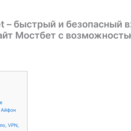
t – быстрый и безопасный в
йт Мостбет с возможность
е
а Айфон
ло, VPN,