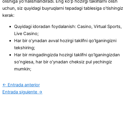
olishiga yo’nalishlandiradi. Eng ko’p hozirgi takliflarni olish
uchun, siz quyidagi buyruqlarni tepadagi tablesiga o’tishingiz
kerak:
Quyidagi idoradan foydalanish: Casino, Virtual Sports,
Live Casino;
Har bir o’ynadan avval hozirgi taklifni qo’lganingizni
tekshiring;
Har bir mingadingizda hozirgi taklifni qo’lganingizdan
so’ngiesa, har bir o’ynadan cheksiz pul yechingiz
mumkin;
←
Entrada anterior
Entrada siguiente
→