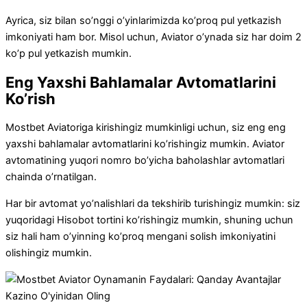
Ayrica, siz bilan so’nggi o’yinlarimizda ko’proq pul yetkazish
imkoniyati ham bor. Misol uchun, Aviator o’ynada siz har doim 2
ko’p pul yetkazish mumkin.
Eng Yaxshi Bahlamalar Avtomatlarini
Ko’rish
Mostbet Aviatoriga kirishingiz mumkinligi uchun, siz eng eng
yaxshi bahlamalar avtomatlarini ko’rishingiz mumkin. Aviator
avtomatining yuqori nomro bo’yicha baholashlar avtomatlari
chainda o’rnatilgan.
Har bir avtomat yo’nalishlari da tekshirib turishingiz mumkin: siz
yuqoridagi Hisobot tortini ko’rishingiz mumkin, shuning uchun
siz hali ham o’yinning ko’proq mengani solish imkoniyatini
olishingiz mumkin.