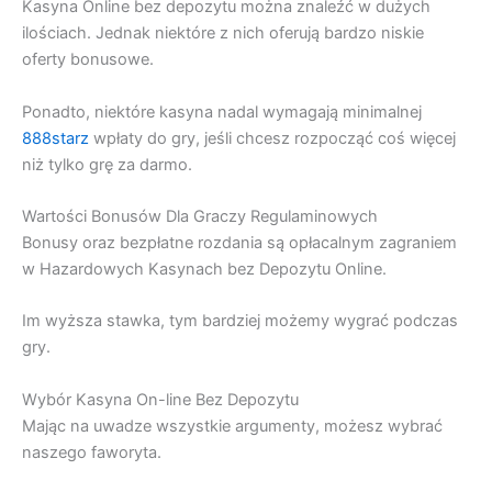
Kasyna Online bez depozytu można znaleźć w dużych
ilościach. Jednak niektóre z nich oferują bardzo niskie
oferty bonusowe.
Ponadto, niektóre kasyna nadal wymagają minimalnej
888starz
wpłaty do gry, jeśli chcesz rozpocząć coś więcej
niż tylko grę za darmo.
Wartości Bonusów Dla Graczy Regulaminowych
Bonusy oraz bezpłatne rozdania są opłacalnym zagraniem
w Hazardowych Kasynach bez Depozytu Online.
Im wyższa stawka, tym bardziej możemy wygrać podczas
gry.
Wybór Kasyna On-line Bez Depozytu
Mając na uwadze wszystkie argumenty, możesz wybrać
naszego faworyta.