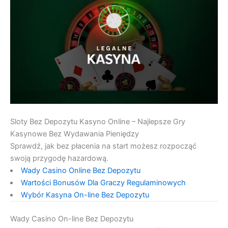
Sloty Bez Depozytu Kasyno Online – Najlepsze Gry
Kasynowe Bez Wydawania Pieniędzy
Sprawdź, jak bez płacenia na start możesz rozpocząć
swoją przygodę hazardową.
Wady Casino Online Bez Depozytu
Wartości Bonusów Dla Graczy Regulaminowych
Wybór Kasyna On-line Bez Depozytu
Wady Casino On-line Bez Depozytu