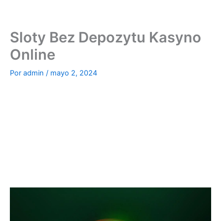
Ir
al
contenido
Sloty Bez Depozytu Kasyno
Online
Por
admin
/
mayo 2, 2024