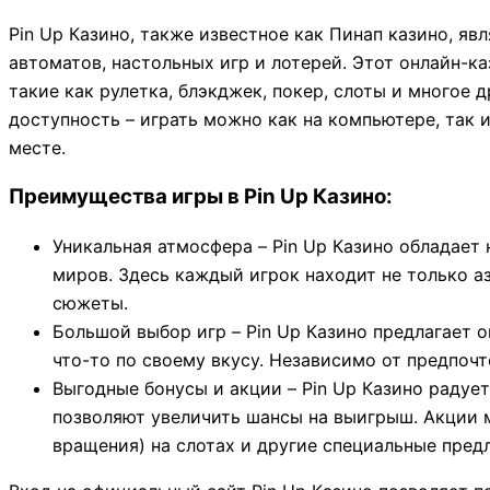
Pin Up Казино, также известное как Пинап казино, я
автоматов, настольных игр и лотерей. Этот онлайн-к
такие как рулетка, блэкджек, покер, слоты и многое 
доступность – играть можно как на компьютере, так 
месте.
Преимущества игры в Pin Up Казино:
Уникальная атмосфера – Pin Up Казино обладае
миров. Здесь каждый игрок находит не только а
сюжеты.
Большой выбор игр – Pin Up Казино предлагает 
что-то по своему вкусу. Независимо от предпочт
Выгодные бонусы и акции – Pin Up Казино радуе
позволяют увеличить шансы на выигрыш. Акции м
вращения) на слотах и другие специальные пред