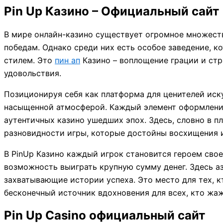
Pin Up Казино – Официальный сайт 
В мире онлайн-казино существует огромное множеств
победам. Однако среди них есть особое заведение, 
стилем. Это
пин ап
Казино – воплощение грации и стр
удовольствия.
Позиционируя себя как платформа для ценителей иск
насыщенной атмосферой. Каждый элемент оформления
аутентичных казино ушедших эпох. Здесь, словно в 
разновидности игры, которые достойны восхищения 
В PinUp Казино каждый игрок становится героем свое
возможность выиграть крупную сумму денег. Здесь а
захватывающие истории успеха. Это место для тех, кт
бесконечный источник вдохновения для всех, кто жа
Pin Up Casino официальный сайт