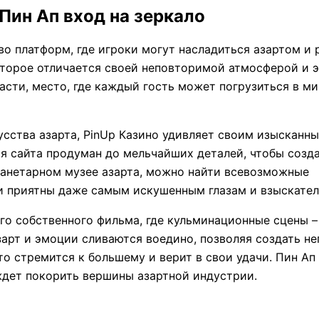
Пин Ап вход на зеркало
о платформ, где игроки могут насладиться азартом и 
которое отличается своей неповторимой атмосферой и 
асти, место, где каждый гость может погрузиться в м
усства азарта, PinUp Казино удивляет своим изысканн
 сайта продуман до мельчайших деталей, чтобы созд
планетарном музее азарта, можно найти всевозможные
и приятны даже самым искушенным глазам и взыскател
го собственного фильма, где кульминационные сцены –
зарт и эмоции сливаются воедино, позволяя создать н
о стремится к большему и верит в свои удачи. Пин Ап
ждет покорить вершины азартной индустрии.