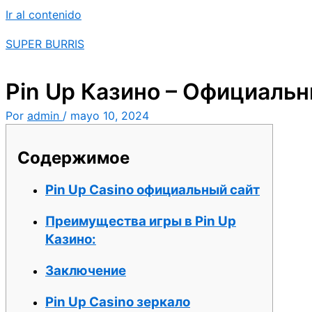
Ir al contenido
SUPER BURRIS
Pin Up Казино – Официальн
Por
admin
/
mayo 10, 2024
Содержимое
Pin Up Casino официальный сайт
Преимущества игры в Pin Up
Казино:
Заключение
Pin Up Casino зеркало