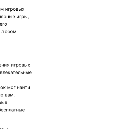
ом игровых
лярные игры,
его
в любом
ения игровых
увлекательные
рок мог найти
о вам.
рые
бесплатные