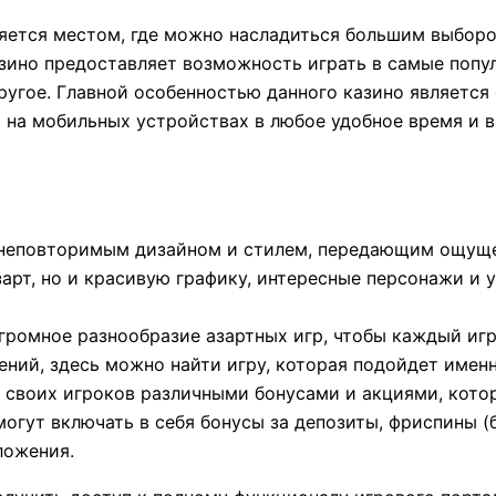
вляется местом, где можно насладиться большим выбор
азино предоставляет возможность играть в самые попу
другое. Главной особенностью данного казино является 
и на мобильных устройствах в любое удобное время и 
т неповторимым дизайном и стилем, передающим ощущ
зарт, но и красивую графику, интересные персонажи и 
огромное разнообразие азартных игр, чтобы каждый иг
ений, здесь можно найти игру, которая подойдет именн
т своих игроков различными бонусами и акциями, кото
огут включать в себя бонусы за депозиты, фриспины (
ложения.