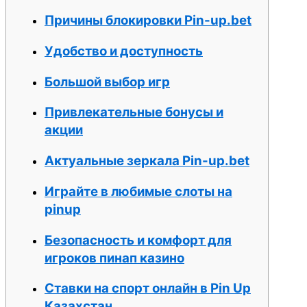
Причины блокировки Pin-up.bet
Удобство и доступность
Большой выбор игр
Привлекательные бонусы и
акции
Актуальные зеркала Pin-up.bet
Играйте в любимые слоты на
pinup
Безопасность и комфорт для
игроков пинап казино
Ставки на спорт онлайн в Pin Up
Казахстан