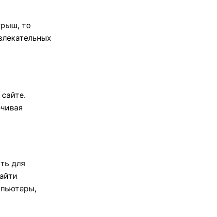
грыш, то
увлекательных
 сайте.
ечивая
ть для
найти
мпьютеры,