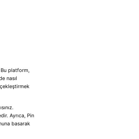
 Bu platform,
de nasıl
erçekleştirmek
sınız.
ir. Ayrıca, Pin
onuna basarak