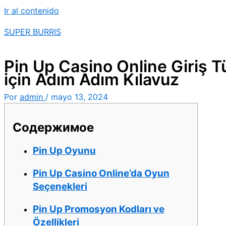
Ir al contenido
SUPER BURRIS
Pin Up Casino Online Giriş T
için Adım Adım Kılavuz
Por
admin
/
mayo 13, 2024
Содержимое
Pin Up Oyunu
Pin Up Casino Online’da Oyun
Seçenekleri
Pin Up Promosyon Kodları ve
Özellikleri