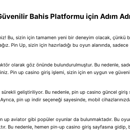
Güvenilir Bahis Platformu için Adım A
iz! Bu, sizin için tamamen yeni bir deneyim olacak, çünkü b
ağız. Pin Up, sizin için hazırladığı bu oyun alanında, sadece
ir faktör olarak göz önünde bulundurulmuştur. Bu nedenle, sa
niz. Pin up casino giriş işlemi, sizin için en uygun ve güvenil
ürekli geliştiriliyor. Bu nedenle, pin up casino güncel giriş
 Ayrıca, pin up indir seçeneği sayesinde, mobil cihazlarınız
in up aviator gibi popüler oyunlar da bulunmaktadır. Bu oyunl
r. Bu nedenle, hemen pin-up casino giriş sayfasına gidip, 