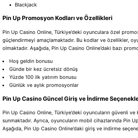
Blackjack
Pin Up Promosyon Kodları ve Özellikleri
Pin Up Casino Online, Türkiye’deki oyunculara özel promosy
güçlendirmeyi amaçlamaktadır. Bu kodlar ve özellikler, oy
olmaktadır. Aşağıda, Pin Up Casino Online’daki bazı promosy
Hoş geldin bonusu
Günde bir kez ücretsiz dönüş
Yüzde 100 ilk yatırım bonusu
Günlük ve aylık promosyonlar
Pin Up Casino Güncel Giriş ve İndirme Seçenekle
Pin Up Casino Online, Türkiye’deki oyuncuların güvenli ve k
sunmaktadır. Ayrıca, oyuncuların mobil cihazlarında Pin Up
Aşağıda, Pin Up Casino Online’daki giriş ve indirme seçenek