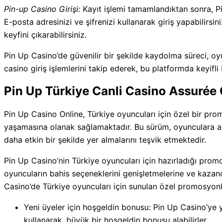
Pin-up Casino Girişi:
Kayıt işlemi tamamlandıktan sonra, P
E-posta adresinizi ve şifrenizi kullanarak giriş yapabilirsi
keyfini çıkarabilirsiniz.
Pin Up Casino’de güvenilir bir şekilde kaydolma süreci, oy
casino giriş işlemlerini takip ederek, bu platformda keyifli 
Pin Up Türkiye Canli Casino Assurée 
Pin Up Casino Online, Türkiye oyuncuları için özel bir pro
yaşamasına olanak sağlamaktadır. Bu sürüm, oyunculara ava
daha etkin bir şekilde yer almalarını teşvik etmektedir.
Pin Up Casino’nin Türkiye oyuncuları için hazırladığı promo
oyuncuların bahis seçeneklerini genişletmelerine ve kazanç
Casino’de Türkiye oyuncuları için sunulan özel promosyonla
Yeni üyeler için hoşgeldin bonusu: Pin Up Casino’ye y
kullanarak, büyük bir hoşgeldin bonusu alabilirler.