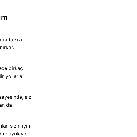
dım
urada sizi
 birkaç
dece birkaç
ir yollarla
 sayesinde, siz
dan da
ar, sizin için
bu büyüleyici