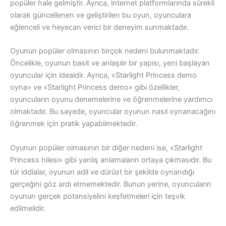
popüler hale gelmiştir. Ayrıca, internet platformlarında sürekli
olarak güncellenen ve geliştirilen bu oyun, oyunculara
eğlenceli ve heyecan verici bir deneyim sunmaktadır.
Oyunun popüler olmasının birçok nedeni bulunmaktadır.
Öncelikle, oyunun basit ve anlaşılır bir yapısı, yeni başlayan
oyuncular için idealdir. Ayrıca, «Starlight Princess demo
oyna» ve «Starlight Princess demo» gibi özellikler,
oyuncuların oyunu denemelerine ve öğrenmelerine yardımcı
olmaktadır. Bu sayede, oyuncular oyunun nasıl oynanacağını
öğrenmek için pratik yapabilmektedir.
Oyunun popüler olmasının bir diğer nedeni ise, «Starlight
Princess hilesi» gibi yanlış anlamaların ortaya çıkmasıdır. Bu
tür iddialar, oyunun adil ve dürüst bir şekilde oynandığı
gerçeğini göz ardı etmemektedir. Bunun yerine, oyuncuların
oyunun gerçek potansiyelini keşfetmeleri için teşvik
edilmelidir.