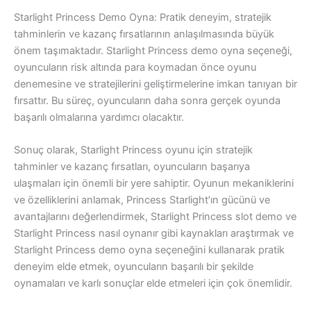
Starlight Princess Demo Oyna: Pratik deneyim, stratejik
tahminlerin ve kazanç fırsatlarının anlaşılmasında büyük
önem taşımaktadır. Starlight Princess demo oyna seçeneği,
oyuncuların risk altında para koymadan önce oyunu
denemesine ve stratejilerini geliştirmelerine imkan tanıyan bir
fırsattır. Bu süreç, oyuncuların daha sonra gerçek oyunda
başarılı olmalarına yardımcı olacaktır.
Sonuç olarak, Starlight Princess oyunu için stratejik
tahminler ve kazanç fırsatları, oyuncuların başarıya
ulaşmaları için önemli bir yere sahiptir. Oyunun mekaniklerini
ve özelliklerini anlamak, Princess Starlight’ın gücünü ve
avantajlarını değerlendirmek, Starlight Princess slot demo ve
Starlight Princess nasıl oynanır gibi kaynakları araştırmak ve
Starlight Princess demo oyna seçeneğini kullanarak pratik
deneyim elde etmek, oyuncuların başarılı bir şekilde
oynamaları ve karlı sonuçlar elde etmeleri için çok önemlidir.