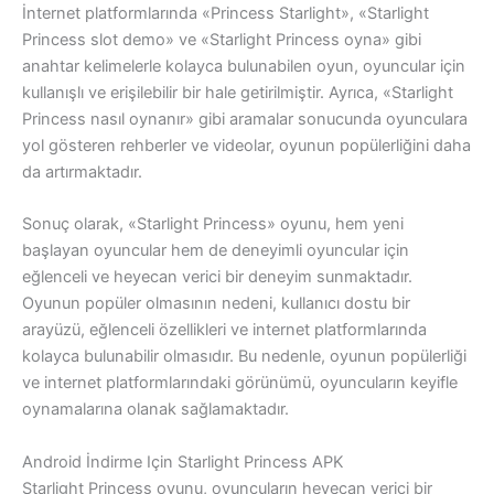
İnternet platformlarında «Princess Starlight», «Starlight
Princess slot demo» ve «Starlight Princess oyna» gibi
anahtar kelimelerle kolayca bulunabilen oyun, oyuncular için
kullanışlı ve erişilebilir bir hale getirilmiştir. Ayrıca, «Starlight
Princess nasıl oynanır» gibi aramalar sonucunda oyunculara
yol gösteren rehberler ve videolar, oyunun popülerliğini daha
da artırmaktadır.
Sonuç olarak, «Starlight Princess» oyunu, hem yeni
başlayan oyuncular hem de deneyimli oyuncular için
eğlenceli ve heyecan verici bir deneyim sunmaktadır.
Oyunun popüler olmasının nedeni, kullanıcı dostu bir
arayüzü, eğlenceli özellikleri ve internet platformlarında
kolayca bulunabilir olmasıdır. Bu nedenle, oyunun popülerliği
ve internet platformlarındaki görünümü, oyuncuların keyifle
oynamalarına olanak sağlamaktadır.
Android İndirme Için Starlight Princess APK
Starlight Princess oyunu, oyuncuların heyecan verici bir