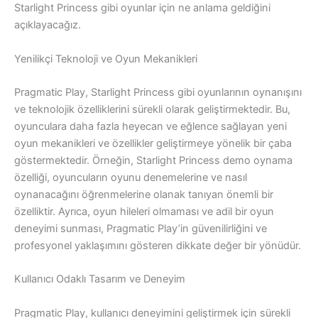
Starlight Princess gibi oyunlar için ne anlama geldiğini
açıklayacağız.
Yenilikçi Teknoloji ve Oyun Mekanikleri
Pragmatic Play, Starlight Princess gibi oyunlarının oynanışını
ve teknolojik özelliklerini sürekli olarak geliştirmektedir. Bu,
oyunculara daha fazla heyecan ve eğlence sağlayan yeni
oyun mekanikleri ve özellikler geliştirmeye yönelik bir çaba
göstermektedir. Örneğin, Starlight Princess demo oynama
özelliği, oyuncuların oyunu denemelerine ve nasıl
oynanacağını öğrenmelerine olanak tanıyan önemli bir
özelliktir. Ayrıca, oyun hileleri olmaması ve adil bir oyun
deneyimi sunması, Pragmatic Play’in güvenilirliğini ve
profesyonel yaklaşımını gösteren dikkate değer bir yönüdür.
Kullanıcı Odaklı Tasarım ve Deneyim
Pragmatic Play, kullanıcı deneyimini geliştirmek için sürekli