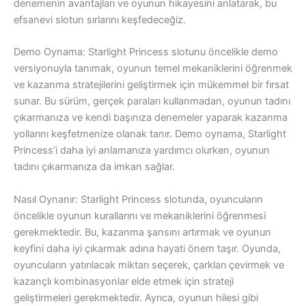
denemenin avantajları ve oyunun hikayesini anlatarak, bu
efsanevi slotun sırlarını keşfedeceğiz.
Demo Oynama: Starlight Princess slotunu öncelikle demo
versiyonuyla tanımak, oyunun temel mekaniklerini öğrenmek
ve kazanma stratejilerini geliştirmek için mükemmel bir fırsat
sunar. Bu sürüm, gerçek paraları kullanmadan, oyunun tadını
çıkarmanıza ve kendi başınıza denemeler yaparak kazanma
yollarını keşfetmenize olanak tanır. Demo oynama, Starlight
Princess’i daha iyi anlamanıza yardımcı olurken, oyunun
tadını çıkarmanıza da imkan sağlar.
Nasıl Oynanır: Starlight Princess slotunda, oyuncuların
öncelikle oyunun kurallarını ve mekaniklerini öğrenmesi
gerekmektedir. Bu, kazanma şansını artırmak ve oyunun
keyfini daha iyi çıkarmak adına hayati önem taşır. Oyunda,
oyuncuların yatırılacak miktarı seçerek, çarkları çevirmek ve
kazançlı kombinasyonlar elde etmek için strateji
geliştirmeleri gerekmektedir. Ayrıca, oyunun hilesi gibi