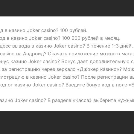
в казино Joker casino? 100 рублей.
 в казино Joker casino? 100 000 рублей в месяц.
есс вывода в казино Joker casino? В течение 1-3 дней.
r casino на Андроид? Скачать приложение можно в мага
нус казино Joker casino? Бонус дает дополнительную с
 за регистрацию через зеркало «Джокер казино»? Мож
гистрацию в казино Joker casino? После регистрации вы
од от казино Joker casino? Введите бонус код в поле 
азино Joker casino? В разделе «Касса» выберите нужны