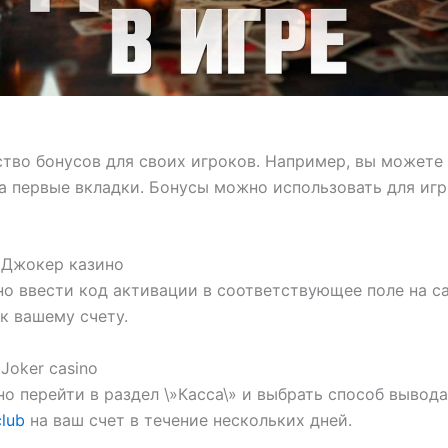
ство бонусов для своих игроков. Например, вы можете 
а первые вкладки. Бонусы можно использовать для иг
т Джокер казино
о ввести код активации в соответствующее поле на са
к вашему счету.
Joker casino
 перейти в раздел \»Касса\» и выбрать способ вывод
club
на ваш счет в течение нескольких дней.