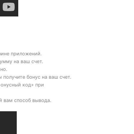
зине приложений.
умму на ваш счет.
но.
 получите бонус на ваш счет.
«Бонусный код» при
й вам способ вывода.