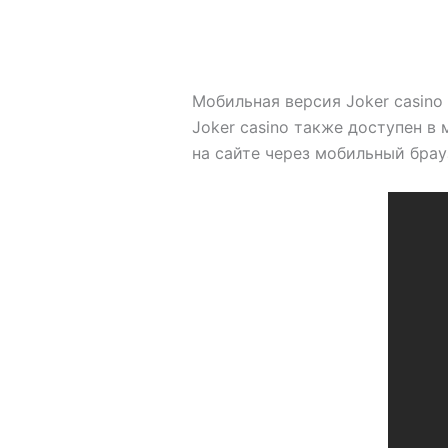
Мобильная версия Joker casino
Joker casino также доступен в
на сайте через мобильный брау