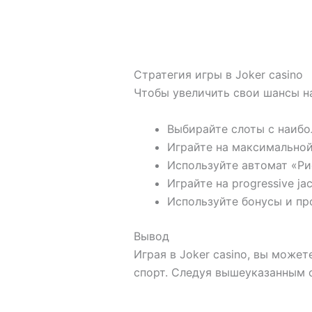
Стратегия игры в Joker casino
Чтобы увеличить свои шансы на
Выбирайте слоты с наибо
Играйте на максимальной
Используйте автомат «Ри
Играйте на progressive ja
Используйте бонусы и пр
Вывод
Играя в Joker casino, вы може
спорт. Следуя вышеуказанным с