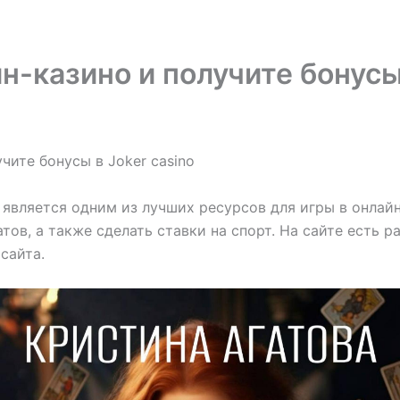
н-казино и получите бонусы 
чите бонусы в Joker casino
 является одним из лучших ресурсов для игры в онлай
в, а также сделать ставки на спорт. На сайте есть раз
сайта.