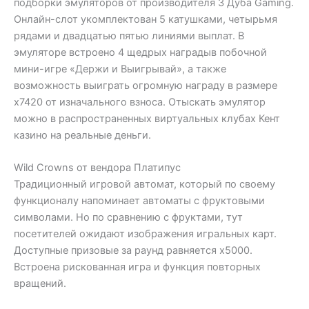
подборки эмуляторов от производителя 3 Дуба Gaming.
Онлайн-слот укомплектован 5 катушками, четырьмя
рядами и двадцатью пятью линиями выплат. В
эмуляторе встроено 4 щедрых наградыв побочной
мини-игре «Держи и Выигрывай», а также
возможность выиграть огромную награду в размере
х7420 от изначального взноса. Отыскать эмулятор
можно в распространенных виртуальных клубах Кент
казино на реальные деньги.
Wild Crowns от вендора Платипус
Традиционный игровой автомат, который по своему
функционалу напоминает автоматы с фруктовыми
символами. Но по сравнению с фруктами, тут
посетителей ожидают изображения игральных карт.
Доступные призовые за раунд равняется х5000.
Встроена рискованная игра и функция повторных
вращений.