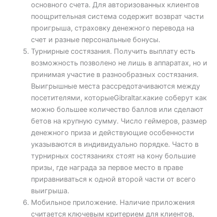
основного счета. Для авторизованных клиентов
поощрительная система содержит возврат части
проигрыша, страховку денежного перевода на
счет и разные персональные бонусы.
Турнирные состязания. Получить выплату есть
возможность позволено не лишь в аппаратах, но и
принимая участие в разнообразных состязания.
Выигрышные места рассредотачиваются между
посетителями, которыеGibraltar.какие соберут как
можно большее количество баллов или сделают
бетов на крупную сумму. Число геймеров, размер
денежного приза и действующие особенности
указываются в индивидуально порядке. Часто в
турнирных состязаниях стоят на кону большие
призы, где награда за первое место в праве
приравниваться к одной второй части от всего
выигрыша.
Мобильное приложение. Наличие приложения
считается ключевым критерием для клиентов,