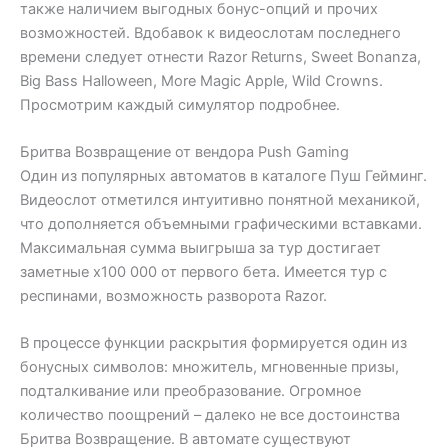
также наличием выгодных бонус-опций и прочих
возможностей. Вдобавок к видеослотам последнего
времени следует отнести Razor Returns, Sweet Bonanza,
Big Bass Halloween, More Magic Apple, Wild Crowns.
Просмотрим каждый симулятор подробнее.
Бритва Возвращение от вендора Push Gaming
Один из популярных автоматов в каталоге Пуш Гейминг.
Видеослот отметился интуитивно понятной механикой,
что дополняется объемными графическими вставками.
Максимальная сумма выигрыша за тур достигает
заметные х100 000 от первого бета. Имеется тур с
респинами, возможность разворота Razor.
В процессе функции раскрытия формируется один из
бонусных символов: множитель, мгновенные призы,
подталкивание или преобразование. Огромное
количество поощрений – далеко не все достоинства
Бритва Возвращение. В автомате существуют