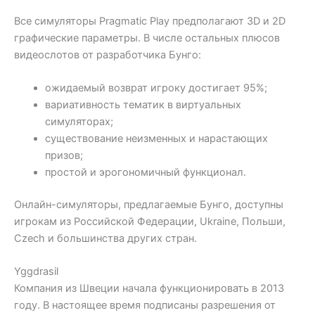
Все симуляторы Pragmatic Play предполагают 3D и 2D
графические параметры. В числе остальных плюсов
видеослотов от разработчика Бунго:
ожидаемый возврат игроку достигает 95%;
вариативность тематик в виртуальных
симуляторах;
существование неизменных и нарастающих
призов;
простой и эрогономичный функционал.
Онлайн-симуляторы, предлагаемые Бунго, доступны
игрокам из Российской Федерации, Ukraine, Польши,
Czech и большинства других стран.
Yggdrasil
Компания из Швеции начала функционировать в 2013
году. В настоящее время подписаны разрешения от