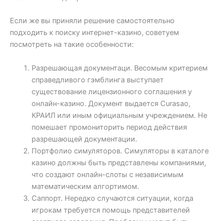
Если же вы приняли решение самостоятельно
подходить к поиску интернет-казино, советуем
посмотреть на такие особенности:
Разрешающая документаци. Весомым критерием
справедливого гэмблинга выступает
существование лицензионного соглашения у
онлайн-казино. Документ выдается Curasao,
КРАИЛ или иным официальным учреждением. Не
помешает промониторить период действия
разрешающей документации.
Портфолио симуляторов. Симуляторы в каталоге
казино должны быть представлены компаниями,
что создают онлайн-слоты с независимым
математическим алгортимом.
Саппорт. Нередко случаются ситуации, когда
игрокам требуется помощь представителей