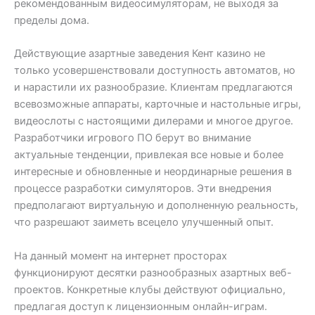
рекомендованным видеосимуляторам, не выходя за
пределы дома.
Действующие азартные заведения Кент казино не
только усовершенствовали доступность автоматов, но
и нарастили их разнообразие. Клиентам предлагаются
всевозможные аппараты, карточные и настольные игры,
видеослоты с настоящими дилерами и многое другое.
Разработчики игрового ПО берут во внимание
актуальные тенденции, привлекая все новые и более
интересные и обновленные и неординарные решения в
процессе разработки симуляторов. Эти внедрения
предполагают виртуальную и дополненную реальность,
что разрешают заиметь всецело улучшенный опыт.
На данный момент на интернет просторах
функционируют десятки разнообразных азартных веб-
проектов. Конкретные клубы действуют официально,
предлагая доступ к лицензионным онлайн-играм.