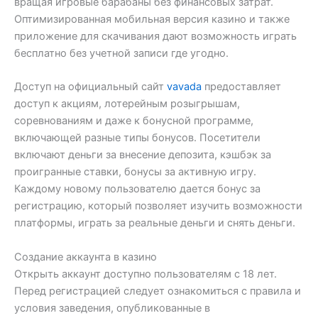
вращая игровые барабаны без финансовых затрат.
Оптимизированная мобильная версия казино и также
приложение для скачивания дают возможность играть
бесплатно без учетной записи где угодно.
Доступ на официальный сайт
vavada
предоставляет
доступ к акциям, лотерейным розыгрышам,
соревнованиям и даже к бонусной программе,
включающей разные типы бонусов. Посетители
включают деньги за внесение депозита, кэшбэк за
проигранные ставки, бонусы за активную игру.
Каждому новому пользователю дается бонус за
регистрацию, который позволяет изучить возможности
платформы, играть за реальные деньги и снять деньги.
Создание аккаунта в казино
Открыть аккаунт доступно пользователям с 18 лет.
Перед регистрацией следует ознакомиться с правила и
условия заведения, опубликованные в