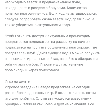
необходимо ввести в предназначенное поле,
находящееся в разделе с бонусами. Количество
попыток неограниченное. Если код не активировался,
следует попробовать снова ввести код правильно, а
также убедиться в актуальности кода.
Чтобы открыть доступ к актуальным промокодам
предлагается подписаться на рассылку по почте и
подписаться на группы в социальных платформах, где
представлен клуб. Действующие коды можно получить
на специализированных сайтах, на сайте с обзорами и
рейтингами клубов. Игроки ищут актуальные
промокоды и через поисковики.
Игра на деньги
Игровое заведение Вавада предлагает на сегодня
разнообразие денежных игр. В коллекции есть сотни
игр для прибыли. Слоты выпускаются известными
брендами, такими как 5Men и другие компании. Все