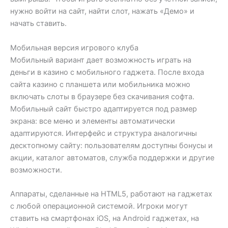
нужно войти на сайт, найти слот, нажать «Демо» и
начать ставить.
Мобильная версия игрового клуба
Мобильный вариант дает возможность играть на
деньги в казино с мобильного гаджета. После входа
сайта казино с планшета или мобильника можно
включать слоты в браузере без скачивания софта.
Мобильный сайт быстро адаптируется под размер
экрана: все меню и элементы автоматически
адаптируются. Интерфейс и структура аналогичны
десктопному сайту: пользователям доступны бонусы и
акции, каталог автоматов, служба поддержки и другие
возможности.
Аппараты, сделанные на HTML5, работают на гаджетах
с любой операционной системой. Игроки могут
ставить на смартфонах iOS, на Android гаджетах, на