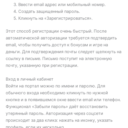
Ввести email адрес или мобильный номер.
Создать защищенный пароль.
Кликнуть на «Зарегистрироваться».
Этот способ регистрации очень быстрый. После
автоматической авторизации требуется подтвердить
email, чтобы получить доступ к бонусам и игре на
деньги. Для подтверждения почты следует щелкнуть на
ссылку в письме. Письмо поступит на электронную
почту, указанную при регистрации.
Вход в личный кабинет
Войти на портал можно по имени и паролю. Для
обычного входа необходимо кликнуть по нужной
кнопке и в появившемся окне ввести email или телефон.
Функционал «Забыли пароль» даёт восстановить
утерянный пароль. Авторизация через соцсети
происходит за два клика: нажать на иконку, указать
профиль, если их несколько.