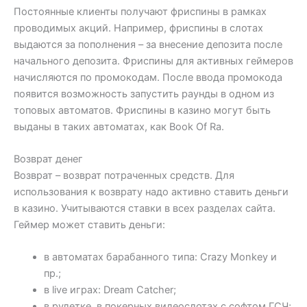
Постоянные клиенты получают фриспины в рамках
проводимых акций. Например, фриспины в слотах
выдаются за пополнения – за внесение депозита после
начального депозита. Фриспины для активных геймеров
начисляются по промокодам. После ввода промокода
появится возможность запустить раунды в одном из
топовых автоматов. Фриспины в казино могут быть
выданы в таких автоматах, как Book Of Ra.
Возврат денег
Возврат – возврат потраченных средств. Для
использования к возврату надо активно ставить деньги
в казино. Учитываются ставки в всех разделах сайта.
Геймер может ставить деньги:
в автоматах барабанного типа: Crazy Monkey и
пр.;
в live играх: Dream Catcher;
в рулетке, в покерных видеослотах с софтом ГСЧ;