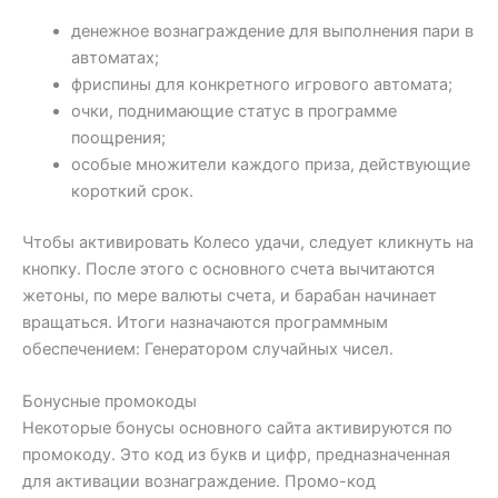
денежное вознаграждение для выполнения пари в
автоматах;
фриспины для конкретного игрового автомата;
очки, поднимающие статус в программе
поощрения;
особые множители каждого приза, действующие
короткий срок.
Чтобы активировать Колесо удачи, следует кликнуть на
кнопку. После этого с основного счета вычитаются
жетоны, по мере валюты счета, и барабан начинает
вращаться. Итоги назначаются программным
обеспечением: Генератором случайных чисел.
Бонусные промокоды
Некоторые бонусы основного сайта активируются по
промокоду. Это код из букв и цифр, предназначенная
для активации вознаграждение. Промо-код