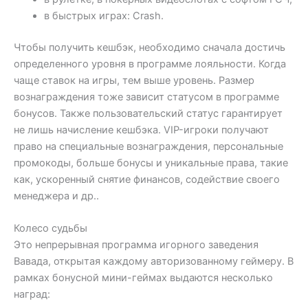
в быстрых играх: Crash.
Чтобы получить кешбэк, необходимо сначала достичь
определенного уровня в программе лояльности. Когда
чаще ставок на игры, тем выше уровень. Размер
вознаграждения тоже зависит статусом в программе
бонусов. Также пользовательский статус гарантирует
не лишь начисление кешбэка. VIP-игроки получают
право на специальные вознаграждения, персональные
промокоды, больше бонусы и уникальные права, такие
как, ускоренный снятие финансов, содействие своего
менеджера и др..
Колесо судьбы
Это непрерывная программа игорного заведения
Вавада, открытая каждому авторизованному геймеру. В
рамках бонусной мини-геймах выдаются несколько
наград: