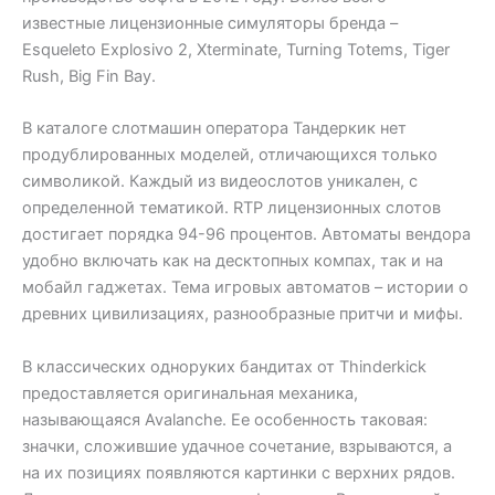
известные лицензионные симуляторы бренда –
Esqueleto Explosivo 2, Xterminate, Turning Totems, Tiger
Rush, Big Fin Bay.
В каталоге слотмашин оператора Тандеркик нет
продублированных моделей, отличающихся только
символикой. Каждый из видеослотов уникален, с
определенной тематикой. RTP лицензионных слотов
достигает порядка 94-96 процентов. Автоматы вендора
удобно включать как на десктопных компах, так и на
мобайл гаджетах. Тема игровых автоматов – истории о
древних цивилизациях, разнообразные притчи и мифы.
В классических одноруких бандитах от Thinderkick
предоставляется оригинальная механика,
называющаяся Avalanche. Ее особенность таковая:
значки, сложившие удачное сочетание, взрываются, а
на их позициях появляются картинки с верхних рядов.