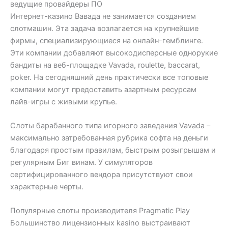
ведущие провайдеры ПО
Интернет-казино Вавада не занимается созданием
слотмашин. Эта задача возлагается на крупнейшие
фирмы, специализирующиеся на онлайн-гемблинге.
Эти компании добавляют высокодисперсные однорукие
бандиты на веб-площадке Vavada, roulette, baccarat,
poker. На сегодняшний день практически все топовые
компании могут предоставить азартным ресурсам
лайв-игры с живыми крупье.
Слоты барабанного типа игорного заведения Vavada –
максимально затребованная рубрика софта на деньги
благодаря простым правилам, быстрым розыгрышам и
регулярным Биг винам. У симуляторов
сертифицированного вендора присутствуют свои
характерные черты.
Популярные слоты производителя Pragmatic Play
Большинство лицензионных kasino выстраивают