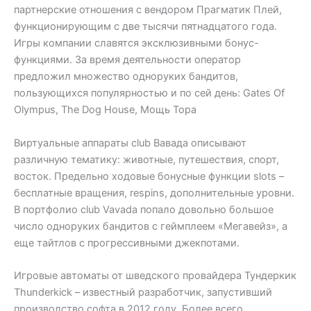
партнерские отношения с вендором Прагматик Плей,
функционирующим с две тысячи пятнадцатого года.
Игры компании славятся эксклюзивными бонус-
функциями. За время деятельности оператор
предложил множество одноруких бандитов,
пользующихся популярностью и по сей день: Gates Of
Olympus, The Dog House, Мощь Тора
Виртуальные аппараты club Вавада описывают
различную тематику: животные, путешествия, спорт,
восток. Предельно ходовые бонусные функции slots –
бесплатные вращения, respins, дополнительные уровни.
В портфолио club Vavada попало довольно большое
число одноруких бандитов с геймплеем «Мегавейз», а
еще тайтлов с прогрессивными джекпотами.
Игровые автоматы от шведского провайдера Тундеркик
Thunderkick – известный разработчик, запустивший
производство софта в 2012 году. Более всего