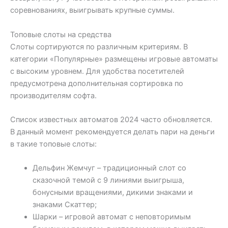
соревнованиях, выигрывать крупные суммы.
Топовые слоты на средства
Слоты сортируются по различным критериям. В
категории «Популярные» размещены игровые автоматы
с высоким уровнем. Для удобства посетителей
предусмотрена дополнительная сортировка по
производителям софта.
Список известных автоматов 2024 часто обновляется.
В данный момент рекомендуется делать пари на деньги
в такие топовые слоты:
Дельфин Жемчуг – традиционный слот со
сказочной темой с 9 линиями выигрыша,
бонусными вращениями, дикими знаками и
знаками Скаттер;
Шарки – игровой автомат с неповторимым