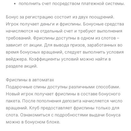
пополнить счет посредством платежной системы.
Бонус за регистрацию состоит из двух поощрений.
Игрок получает деньги и фриспины. Бонусные средства
начисляются на отдельный счет и требуют выполнения
требований. Фриспины доступны в одном из слотов –
зависит от акции. Для вывода призов, заработанных во
время бонусных вращений, следует выполнить условия
вейджера. Коэффициенты условий можно найти в
разделе акций.
Фриспины в автоматах
Подарочные спины доступны различными способами.
Новый игрок получает фриспины в составе бонусного
пакета. После пополнения депозита начисляется число
вращений. Клуб предоставляет фриспины только для
слота. Ознакомиться с подробностями выдачи бонуса
можно в бонусном блоке.