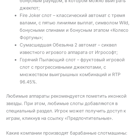
бонусным раундом, в котором можно выиграть
джекпот;
Fire Joker слот – классический автомат с тремя
валами, с пятью линиями выплат, символом Wild,
бонусными спинами и бонусным этапом «Колесо
Фортуны»;
Сумасшедшая Обезьяна 2 автомат – сиквел
известного игрового аппарата от Игрософт;
Горячий Пылающий слот – фруктовый игровой
слот с прогрессивными джекпотами, с
множеством выигрышных комбинаций и RTP
96.45%.
Любимые аппараты рекомендуется пометить иконкой
звезды. При этом, любимые слоты добавляются в
специальный раздел. Игрок может получить доступ к
играм, кликнув на ссылку «Предпочтительные».
Какие компании производят барабанные слотмашины: