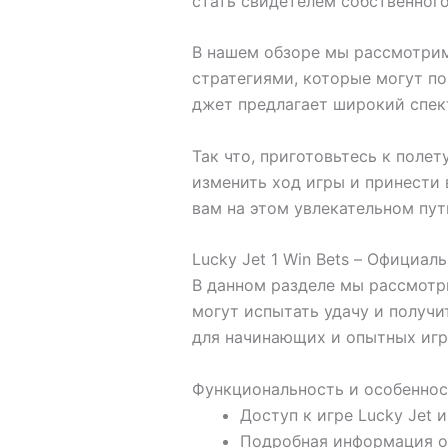
стать свидетелем собственного 
В нашем обзоре мы рассмотрим
стратегиями, которые могут по
джет предлагает широкий спек
Так что, приготовьтесь к поле
изменить ход игры и принести
вам на этом увлекательном пут
Lucky Jet 1 Win Bets – Официал
В данном разделе мы рассмот
могут испытать удачу и получ
для начинающих и опытных игр
Функциональность и особенно
Доступ к игре Lucky Jet 
Подробная информация о 