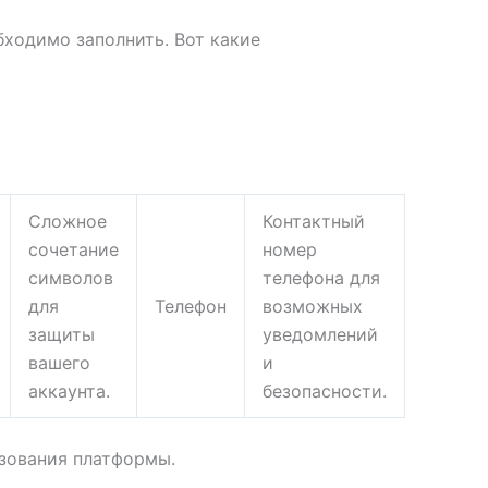
бходимо заполнить. Вот какие
Сложное
Контактный
сочетание
номер
символов
телефона для
для
Телефон
возможных
защиты
уведомлений
вашего
и
аккаунта.
безопасности.
ьзования платформы.