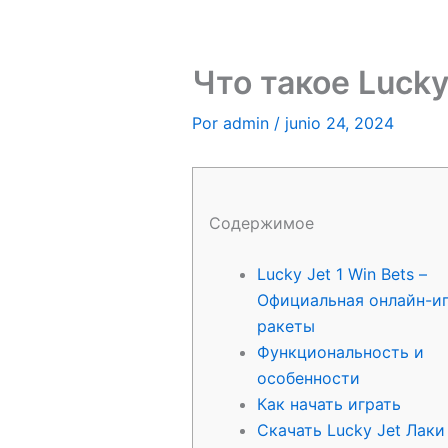
Ir
al
contenido
Что такое Lucky
Por
admin
/
junio 24, 2024
Содержимое
Lucky Jet 1 Win Bets –
Официальная онлайн-иг
ракеты
Функциональность и
особенности
Как начать играть
Скачать Lucky Jet Лаки