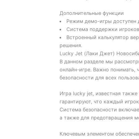
Дополнительные функции
Режим демо-игры доступен д
Система поддержки игроков 
Встроенный калькулятор вер
решения.
Lucky Jet (Лаки Джет) Новосиб
В данном разделе мы рассмотр
онлайн-игре. Важно понимать, 
безопасности для всех пользов
Игра lucky jet, известная такж
гарантируют, что каждый игро
Система безопасности включае
а также для предотвращения м
Ключевым элементом обеспечен