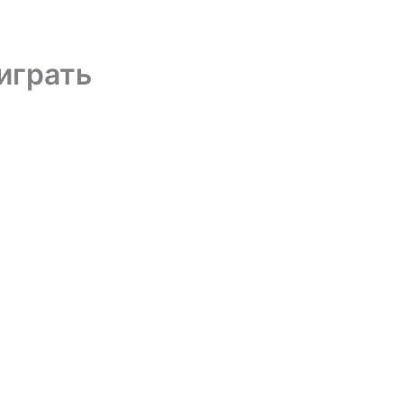
 играть