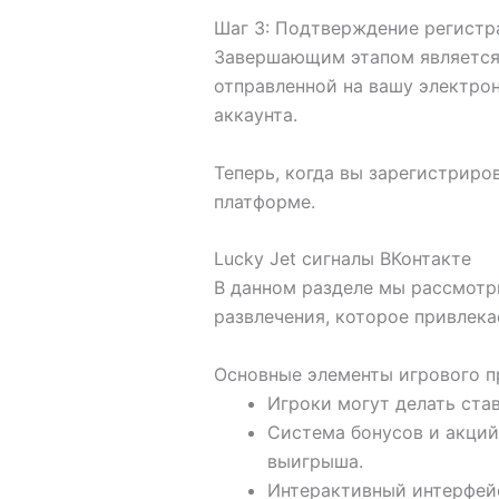
Шаг 3: Подтверждение регистр
Завершающим этапом является 
отправленной на вашу электро
аккаунта.
Теперь, когда вы зарегистриро
платформе.
Lucky Jet сигналы ВКонтакте
В данном разделе мы рассмотр
развлечения, которое привлек
Основные элементы игрового п
Игроки могут делать ста
Система бонусов и акций
выигрыша.
Интерактивный интерфейс