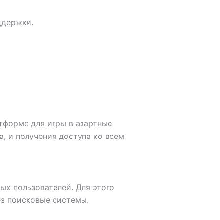
ддержки.
тформе для игры в азартные
а, и получения доступа ко всем
ых пользователей. Для этого
ез поисковые системы.