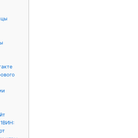
ицы
мы
такте
рового
ии
йт
 1ВИН:
рт