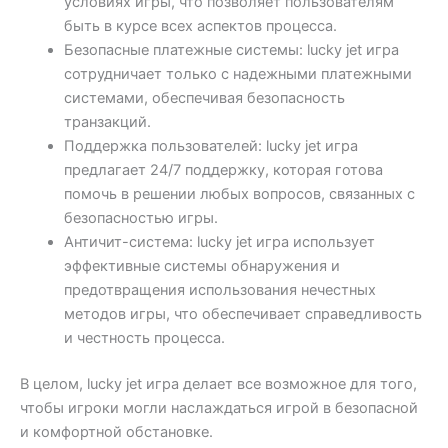
условиях игры, что позволяет пользователям
быть в курсе всех аспектов процесса.
Безопасные платежные системы: lucky jet игра
сотрудничает только с надежными платежными
системами, обеспечивая безопасность
транзакций.
Поддержка пользователей: lucky jet игра
предлагает 24/7 поддержку, которая готова
помочь в решении любых вопросов, связанных с
безопасностью игры.
Античит-система: lucky jet игра использует
эффективные системы обнаружения и
предотвращения использования нечестных
методов игры, что обеспечивает справедливость
и честность процесса.
В целом, lucky jet игра делает все возможное для того,
чтобы игроки могли наслаждаться игрой в безопасной
и комфортной обстановке.