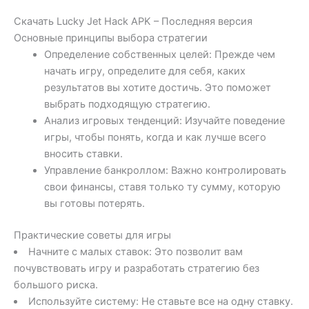
Скачать Lucky Jet Hack APK – Последняя версия
Основные принципы выбора стратегии
Определение собственных целей: Прежде чем
начать игру, определите для себя, каких
результатов вы хотите достичь. Это поможет
выбрать подходящую стратегию.
Анализ игровых тенденций: Изучайте поведение
игры, чтобы понять, когда и как лучше всего
вносить ставки.
Управление банкроллом: Важно контролировать
свои финансы, ставя только ту сумму, которую
вы готовы потерять.
Практические советы для игры
Начните с малых ставок: Это позволит вам
почувствовать игру и разработать стратегию без
большого риска.
Используйте систему: Не ставьте все на одну ставку.