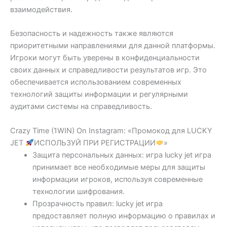
взаимодействия.
Безопасность и надежность также являются
приоритетными направлениями для данной платформы.
Игроки могут быть уверены в конфиденциальности
своих данных и справедливости результатов игр. Это
обеспечивается использованием современных
технологий защиты информации и регулярными
аудитами системы на справедливость.
Crazy Time (1WIN) On Instagram: «Промокод для LUCKY
JET
ИСПОЛЬЗУЙ ПРИ РЕГИСТРАЦИИ
»
Защита персональных данных: игра lucky jet игра
принимает все необходимые меры для защиты
информации игроков, используя современные
технологии шифрования.
Прозрачность правил: lucky jet игра
предоставляет полную информацию о правилах и