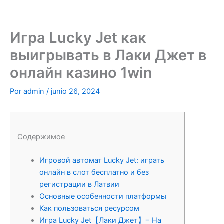
Ir
al
contenido
Игра Lucky Jet как
выигрывать в Лаки Джет в
онлайн казино 1win
Por
admin
/
junio 26, 2024
Содержимое
Игровой автомат Lucky Jet: играть
онлайн в слот бесплатно и без
регистрации в Латвии
Основные особенности платформы
Как пользоваться ресурсом
Игра Lucky Jet【Лаки Джет】≡ На