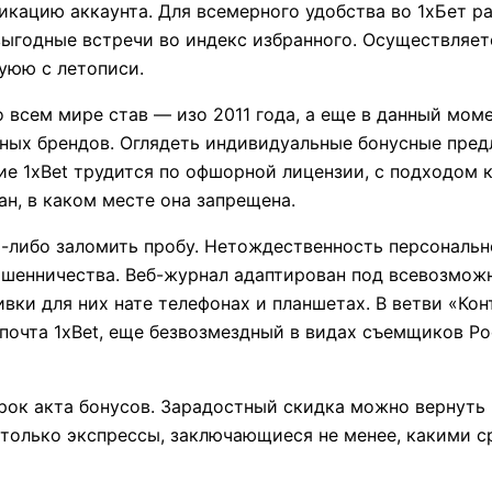
кацию аккаунта. Для всемерного удобства во 1хБет ра
выгодные встречи во индекс избранного. Осуществляетс
уюю с летописи.
о всем мире став ― изо 2011 года, а еще в данный мом
жных брендов. Оглядеть индивидуальные бонусные пре
е 1xBet трудится по офшорной лицензии, с подходом к
ан, в каком месте она запрещена.
ь-либо заломить пробу. Нетождественность персональ
шенничества. Веб-журнал адаптирован под всевозмож
вки для них нате телефонах и планшетах. В ветви «Кон
почта 1xBet, еще безвозмездный в видах съемщиков Р
рок акта бонусов. Зарадостный скидка можно вернуть 
только экспрессы, заключающиеся не менее, какими с