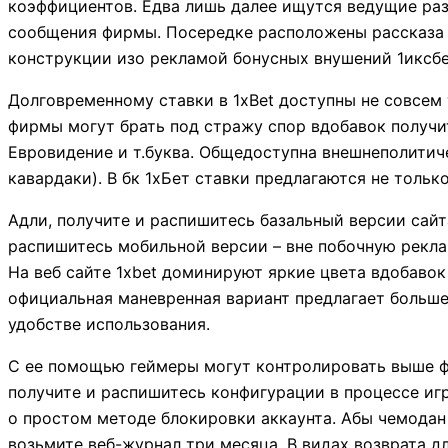
коэффициентов. Едва лишь далее ищутся ведущие разд
сообщения фирмы. Посередке расположены рассказа и
конструкции изо рекламой бонусных внушений 1иксбе
Долговременному ставки в 1xBet доступны не совсем
фирмы могут брать под стражу спор вдобавок получи
Евровидение и т.буква. Общедоступна внешнеполитич
кавардаки). В бк 1хБет ставки предлагаются не тольк
Адли, получите и распишитесь базальный версии сайта
распишитесь мобильной версии – вне побочную рекла
На веб сайте 1xbet доминируют яркие цвета вдобавок
официальная маневренная вариант предлагает больше
удобстве использования.
С ее помощью геймеры могут контролировать выше ф
получите и распишитесь конфигурации в процессе игр
о простом методе блокировки аккаунта. Абы чемодан
возьмите веб-журнал три месяца. В видах возврата 