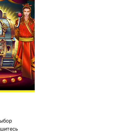
выбор
ишитесь