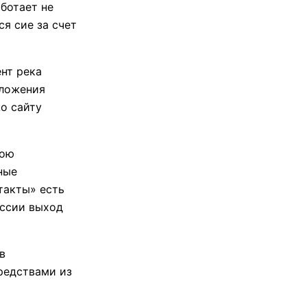
ботает не
я сие за счет
ент река
дложения
о сайту
ною
ные
такты» есть
оссии выход
в
редствами из