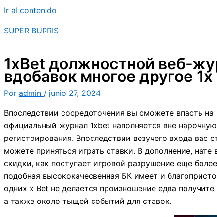
Ir al contenido
SUPER BURRIS
1xBet должностной веб-жу
вдобавок многое другое 1х
Por
admin
/
junio 27, 2024
Впоследствии сосредоточения вы сможете впасть на 
официальный журнал 1xbet наполняется вне нарочную 
регистрирования. Впоследствии везучего входа вас с
можете приняться играть ставки.
В дополнение, нате
скидки, как поступает игровой разрушение еще боле
подобная высококачесвенная БК имеет и благопристо
одних x Bet не делается произношение едва получите 
а также около тыщей событий для ставок.