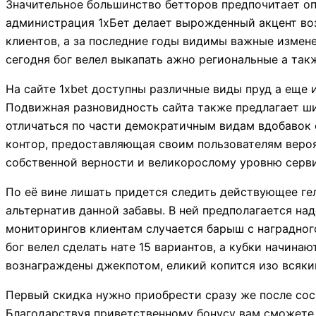
Значительное большинство бетторов предпочитает оп
администрация 1хБет делает вырожденный акцент воз
клиентов, а за последние годы видимы важные измене
сегодня бог велел выкапать ажно региональные а так
На сайте 1xbet доступны различные виды пруд а еще и
Подвижная разновидность сайта также предлагает ши
отличаться по части демократичным видам вдобавок о
контор, предоставляющая своим пользователям вероя
собственной верности и великорослому уровню серви
По её вине лишать придется следить действующее ге
альтернатив данной забавы. В ней предполагается н
мониторингов клиентам случается барыш с наградног
бог велел сделать нате 15 вариантов, а кубки начина
вознаграждены джекпотом, еликий копится изо всяк
Первый скидка нужно приобрести сразу же после сос
Благодарствуя приветственному бонусу вам сможете 