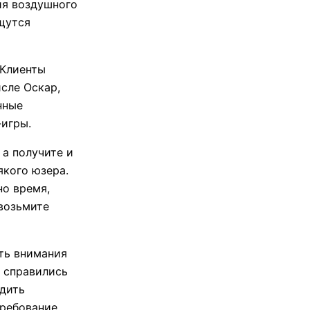
ия воздушного
щутся
 Клиенты
сле Оскар,
нные
-игры.
 а получите и
якого юзера.
но время,
возьмите
ть внимания
я справились
одить
требование