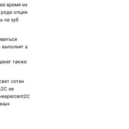
щее время их
 роде опции
ь на зуб
явиться
 выполнят а
денег также
свет сотен
t2C ее
нееpercent2C
зных