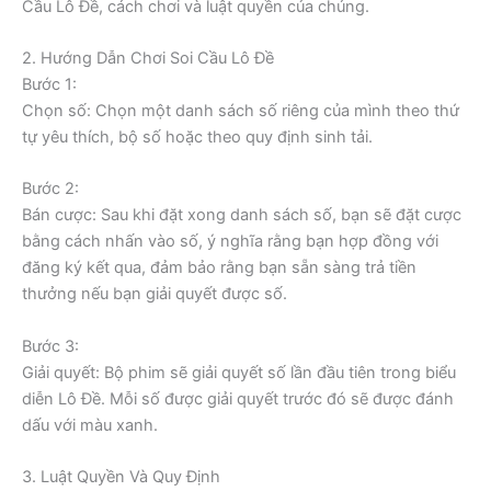
Cầu Lô Đề, cách chơi và luật quyền của chúng.
2. Hướng Dẫn Chơi Soi Cầu Lô Đề
Bước 1:
Chọn số: Chọn một danh sách số riêng của mình theo thứ
tự yêu thích, bộ số hoặc theo quy định sinh tải.
Bước 2:
Bán cược: Sau khi đặt xong danh sách số, bạn sẽ đặt cược
bằng cách nhấn vào số, ý nghĩa rằng bạn hợp đồng với
đăng ký kết qua, đảm bảo rằng bạn sẵn sàng trả tiền
thưởng nếu bạn giải quyết được số.
Bước 3:
Giải quyết: Bộ phim sẽ giải quyết số lần đầu tiên trong biểu
diễn Lô Đề. Mỗi số được giải quyết trước đó sẽ được đánh
dấu với màu xanh.
3. Luật Quyền Và Quy Định