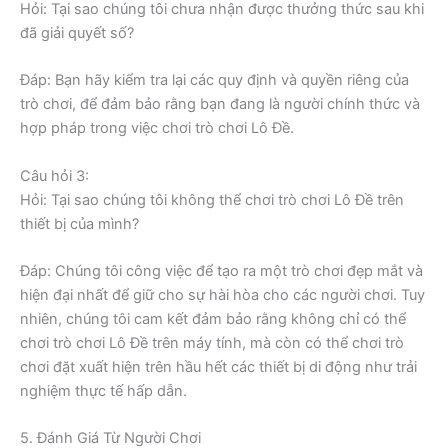
Hỏi: Tại sao chúng tôi chưa nhận được thưởng thức sau khi
đã giải quyết số?
Đáp: Bạn hãy kiểm tra lại các quy định và quyền riêng của
trò chơi, để đảm bảo rằng bạn đang là người chính thức và
hợp pháp trong việc chơi trò chơi Lô Đề.
Câu hỏi 3:
Hỏi: Tại sao chúng tôi không thể chơi trò chơi Lô Đề trên
thiết bị của mình?
Đáp: Chúng tôi công việc để tạo ra một trò chơi đẹp mắt và
hiện đại nhất để giữ cho sự hài hòa cho các người chơi. Tuy
nhiên, chúng tôi cam kết đảm bảo rằng không chỉ có thể
chơi trò chơi Lô Đề trên máy tính, mà còn có thể chơi trò
chơi đặt xuất hiện trên hầu hết các thiết bị di động như trải
nghiệm thực tế hấp dẫn.
5. Đánh Giá Từ Người Chơi