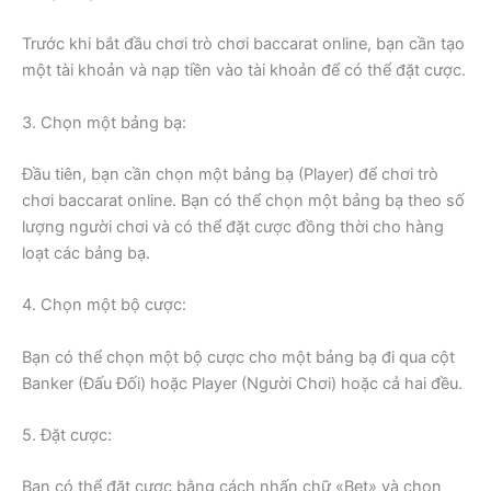
Trước khi bắt đầu chơi trò chơi baccarat online, bạn cần tạo
một tài khoản và nạp tiền vào tài khoản để có thể đặt cược.
3. Chọn một bảng bạ:
Đầu tiên, bạn cần chọn một bảng bạ (Player) để chơi trò
chơi baccarat online. Bạn có thể chọn một bảng bạ theo số
lượng người chơi và có thể đặt cược đồng thời cho hàng
loạt các bảng bạ.
4. Chọn một bộ cược:
Bạn có thể chọn một bộ cược cho một bảng bạ đi qua cột
Banker (Đấu Đối) hoặc Player (Người Chơi) hoặc cả hai đều.
5. Đặt cược:
Bạn có thể đặt cược bằng cách nhấn chữ «Bet» và chọn