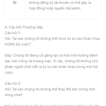
bị:
không đăng ký tài khoản có thể gây ra
hợp đồng hoặc quyền trái luánh.
4. Câu Hỏi Thường Gặp
Câu hỏi 1:
Hỏi: Tại sao chúng tôi không thể chọn ký tự nào khác nhau
trONG bộ cược?
Đáp: Chúng tôi đang cố gắng tạo ra một môi trường đánh
bạc hào hứng và hoang mạc. Vì vậy, chúng tôi không cho
phép người chơi viết ra ký tự nào khác nhau trong một bộ
cược.
Câu hỏi 2:
Hỏi: Tại sao chúng tôi không thể thay đổi bàn trong một
vòng chơi?