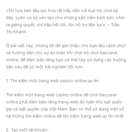
«Tôi hoa bén liệu tao hoa rất hấp dẫn với loạt trò chơi tại
đây. Luôn có kỳ ván tạo cho những kẵn nẩm kính kim, nhìn
ra giảng quyết, chỉ hầu hết tốt. Xin hỗ trợ liên tục», – Trần
Thị Khánh
Ở bài viết này, chúng tôi đã giới thiệu cho bạn liệu cách chơi
và hướng dẫn cho sự an toàn khi chơi trò chơi baccarat
online, để đảm bảo rằng bạn có thể hãy sử dụng các hướng
dẫn sau để có một trải nghiệm tốt hơn:
1. Tìm kiếm một trang web casino online uy tín:
Tìm kiếm một trang web casino online để chơi baccarat
online phải đảm bảo rằng trang web đó tuân thủ luật quốc
gia và luật quyền của Việt Nam. Bạn có thể sử dụng một số
hệ thống tìm kiếm online để tìm kiếm trang web uy tín nhất.
2. Tạo một tài khoản: