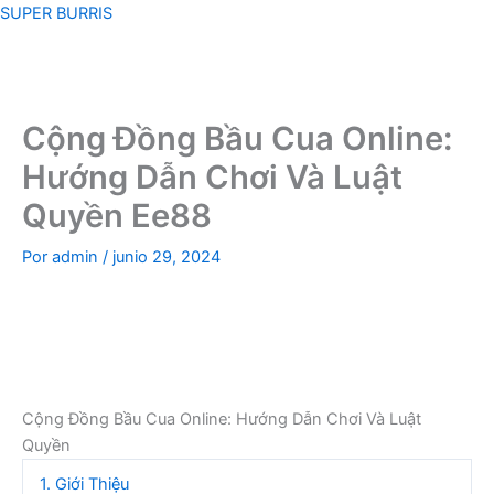
Ir
SUPER BURRIS
al
contenido
Cộng Đồng Bầu Cua Online:
Hướng Dẫn Chơi Và Luật
Quyền Ee88
Por
admin
/
junio 29, 2024
Cộng Đồng Bầu Cua Online: Hướng Dẫn Chơi Và Luật
Quyền
1. Giới Thiệu