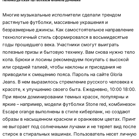
Пеленка детская 1шт 80х95см Фланель Доченьке
Многие музыкальные исполнители сделали трендом
растянутые футболки, массивные украшения и
безразмерные джинсы. Как самостоятельное направление
технологичный стиль сформировался в восьмидесятые
годы прошедшего века. Участники смогут выиграть
полезные призы и бытовую технику. Вам снова нужно тело
копа. Брюки и лосины рекомендуем покупать с высокой
или средней талией, чтобы наклоны и приседания не
приводили к смещению пояса. Пароль на сайте Gloria
Jeans. В нем выразилось стремление русского человека к
красоте, к улучшению своего быта. Ежедневно, 10:00 18:00.
При явном доминировании темных красок, популярны и
яркие – например, модели футболки Stone red, комбинезон
Escape orange выполнены в стиле киберпанк, но создают
образы в насыщенном красном и оранжевом цветах. Принт
не выгорает под солнечными лучами и не теряет вид после
стирок в стиральных машинах. Пользователь несет личную