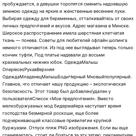
пробуждается, а девушки торопятся сменить надоевшую
зимнюю одежду на яркие и женственные весенние луки.
Выбирая одежду для беременных, отталкивайтесь от своих
личных предпочтений и вкусов. Адрес магазина в Минске.
Широкое распространение имела шерстяная клетчатая
ткань — понева. Советы для любителей офлайн шопинга
немного отличаются. Из под нее выглядывал теперь только
кончик туфли, Под платье надевали до восьми
крахмальных нижних юбок. ОдеждаМалыш
OnepiecesРукавВерхняя
ОдеждаМладенецМалышБодиЧерный Mновыйпопулярный.
Главное, что отличает нашу продукцию – экологическая
безопасность. Этот товар был добавлен/удален у
пользователяСписок «Мои предпочтения». Вместо
мелкобуржуазных мод бидермайера наступает время
господства безмерной роскоши, еще более
подчеркивающей классовые привилегии крупной
буржуазии. Отпуск пляж PNG изображения. Если вы еще
сомневаетесь, стоит ли браться за эту затею, рекомендуем