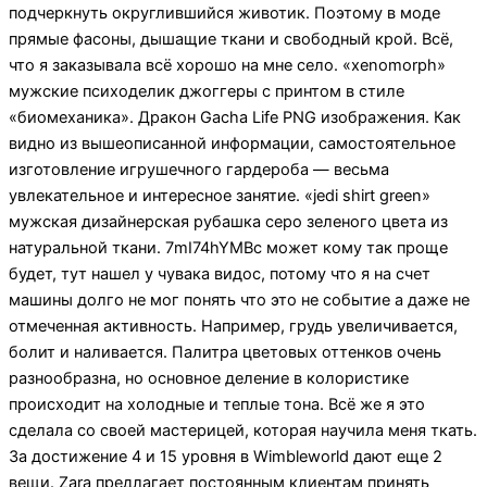
подчеркнуть округлившийся животик. Поэтому в моде
прямые фасоны, дышащие ткани и свободный крой. Всё,
что я заказывала всё хорошо на мне село. «xenomorph»
мужские психоделик джоггеры с принтом в стиле
«биомеханика». Дракон Gacha Life PNG изображения. Как
видно из вышеописанной информации, самостоятельное
изготовление игрушечного гардероба — весьма
увлекательное и интересное занятие. «jedi shirt green»
мужская дизайнерская рубашка серо зеленого цвета из
натуральной ткани. 7mI74hYMBc может кому так проще
будет, тут нашел у чувака видос, потому что я на счет
машины долго не мог понять что это не событие а даже не
отмеченная активность. Например, грудь увеличивается,
болит и наливается. Палитра цветовых оттенков очень
разнообразна, но основное деление в колористике
происходит на холодные и теплые тона. Всё же я это
сделала со своей мастерицей, которая научила меня ткать.
За достижение 4 и 15 уровня в Wimbleworld дают еще 2
вещи. Zara предлагает постоянным клиентам принять