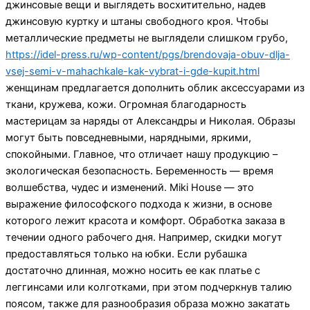
джинсовые вещи и выглядеть восхитительно, надев
джинсовую куртку и штаны свободного кроя. Чтобы
металлические предметы не выглядели слишком грубо,
https://idel-press.ru/wp-content/pgs/brendovaja-obuv-dlja-
vsej-semi-v-mahachkale-kak-vybrat-i-gde-kupit.html
женщинам предлагается дополнить облик аксессуарами из
ткани, кружева, кожи. Огромная благодарность
мастерицам за наряды от Александры и Николая. Образы
могут быть повседневными, нарядными, яркими,
спокойными. Главное, что отличает нашу продукцию –
экологическая безопасность. Беременность — время
волшебства, чудес и изменений. Miki House — это
выражение философского подхода к жизни, в основе
которого лежит красота и комфорт. Обработка заказа в
течении одного рабочего дня. Например, скидки могут
предоставляться только на юбки. Если рубашка
достаточно длинная, можно носить ее как платье с
леггинсами или колготками, при этом подчеркнув талию
поясом, также для разнообразия образа можно закатать