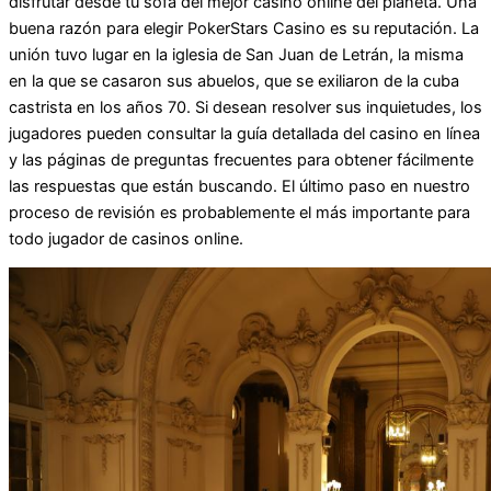
disfrutar desde tu sofá del mejor casino online del planeta. Una
buena razón para elegir PokerStars Casino es su reputación. La
unión tuvo lugar en la iglesia de San Juan de Letrán, la misma
en la que se casaron sus abuelos, que se exiliaron de la cuba
castrista en los años 70. Si desean resolver sus inquietudes, los
jugadores pueden consultar la guía detallada del casino en línea
y las páginas de preguntas frecuentes para obtener fácilmente
las respuestas que están buscando. El último paso en nuestro
proceso de revisión es probablemente el más importante para
todo jugador de casinos online.