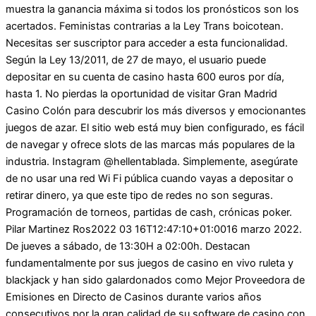
muestra la ganancia máxima si todos los pronósticos son los
acertados. Feministas contrarias a la Ley Trans boicotean.
Necesitas ser suscriptor para acceder a esta funcionalidad.
Según la Ley 13/2011, de 27 de mayo, el usuario puede
depositar en su cuenta de casino hasta 600 euros por día,
hasta 1. No pierdas la oportunidad de visitar Gran Madrid
Casino Colón para descubrir los más diversos y emocionantes
juegos de azar. El sitio web está muy bien configurado, es fácil
de navegar y ofrece slots de las marcas más populares de la
industria. Instagram @hellentablada. Simplemente, asegúrate
de no usar una red Wi Fi pública cuando vayas a depositar o
retirar dinero, ya que este tipo de redes no son seguras.
Programación de torneos, partidas de cash, crónicas poker.
Pilar Martinez Ros2022 03 16T12:47:10+01:0016 marzo 2022.
De jueves a sábado, de 13:30H a 02:00h. Destacan
fundamentalmente por sus juegos de casino en vivo ruleta y
blackjack y han sido galardonados como Mejor Proveedora de
Emisiones en Directo de Casinos durante varios años
consecutivos por la gran calidad de su software de casino con