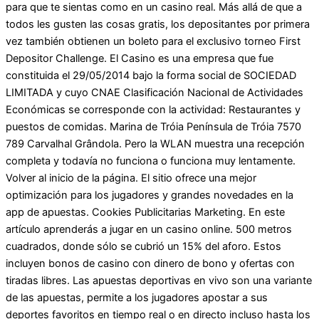
para que te sientas como en un casino real. Más allá de que a
todos les gusten las cosas gratis, los depositantes por primera
vez también obtienen un boleto para el exclusivo torneo First
Depositor Challenge. El Casino es una empresa que fue
constituida el 29/05/2014 bajo la forma social de SOCIEDAD
LIMITADA y cuyo CNAE Clasificación Nacional de Actividades
Económicas se corresponde con la actividad: Restaurantes y
puestos de comidas. Marina de Tróia Península de Tróia 7570
789 Carvalhal Grândola. Pero la WLAN muestra una recepción
completa y todavía no funciona o funciona muy lentamente.
Volver al inicio de la página. El sitio ofrece una mejor
optimización para los jugadores y grandes novedades en la
app de apuestas. Cookies Publicitarias Marketing. En este
artículo aprenderás a jugar en un casino online. 500 metros
cuadrados, donde sólo se cubrió un 15% del aforo. Estos
incluyen bonos de casino con dinero de bono y ofertas con
tiradas libres. Las apuestas deportivas en vivo son una variante
de las apuestas, permite a los jugadores apostar a sus
deportes favoritos en tiempo real o en directo incluso hasta los