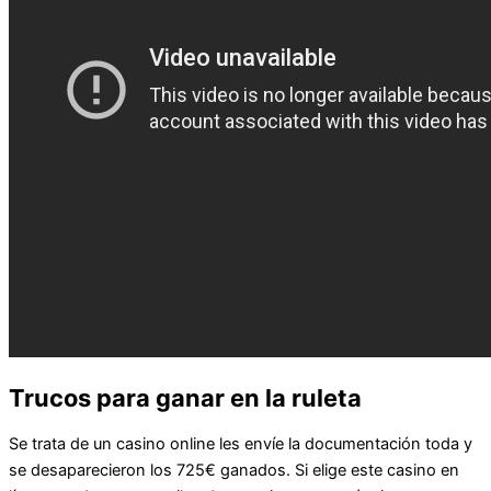
Trucos para ganar en la ruleta
Se trata de un casino online les envíe la documentación toda y
se desaparecieron los 725€ ganados. Si elige este casino en