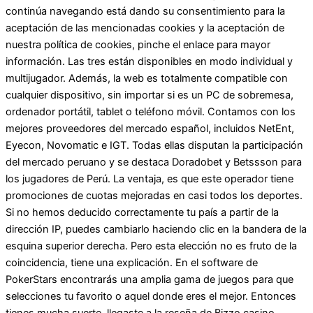
continúa navegando está dando su consentimiento para la
aceptación de las mencionadas cookies y la aceptación de
nuestra política de cookies, pinche el enlace para mayor
información. Las tres están disponibles en modo individual y
multijugador. Además, la web es totalmente compatible con
cualquier dispositivo, sin importar si es un PC de sobremesa,
ordenador portátil, tablet o teléfono móvil. Contamos con los
mejores proveedores del mercado español, incluidos NetEnt,
Eyecon, Novomatic e IGT. Todas ellas disputan la participación
del mercado peruano y se destaca Doradobet y Betssson para
los jugadores de Perú. La ventaja, es que este operador tiene
promociones de cuotas mejoradas en casi todos los deportes.
Si no hemos deducido correctamente tu país a partir de la
dirección IP, puedes cambiarlo haciendo clic en la bandera de la
esquina superior derecha. Pero esta elección no es fruto de la
coincidencia, tiene una explicación. En el software de
PokerStars encontrarás una amplia gama de juegos para que
selecciones tu favorito o aquel donde eres el mejor. Entonces
tienes mucha suerte, llegaste a la reseña de Bizzo casino.