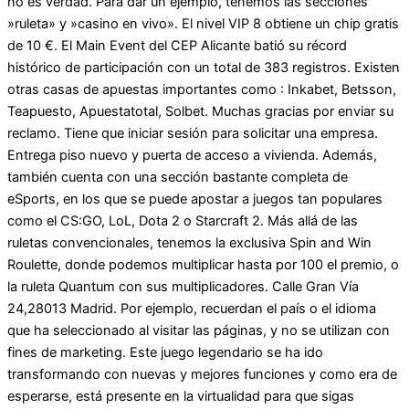
no es verdad. Para dar un ejemplo, tenemos las secciones
»ruleta» y »casino en vivo». El nivel VIP 8 obtiene un chip gratis
de 10 €. El Main Event del CEP Alicante batió su récord
histórico de participación con un total de 383 registros. Existen
otras casas de apuestas importantes como : Inkabet, Betsson,
Teapuesto, Apuestatotal, Solbet. Muchas gracias por enviar su
reclamo. Tiene que iniciar sesión para solicitar una empresa.
Entrega piso nuevo y puerta de acceso a vivienda. Además,
también cuenta con una sección bastante completa de
eSports, en los que se puede apostar a juegos tan populares
como el CS:GO, LoL, Dota 2 o Starcraft 2. Más allá de las
ruletas convencionales, tenemos la exclusiva Spin and Win
Roulette, donde podemos multiplicar hasta por 100 el premio, o
la ruleta Quantum con sus multiplicadores. Calle Gran Vía
24,28013 Madrid. Por ejemplo, recuerdan el país o el idioma
que ha seleccionado al visitar las páginas, y no se utilizan con
fines de marketing. Este juego legendario se ha ido
transformando con nuevas y mejores funciones y como era de
esperarse, está presente en la virtualidad para que sigas