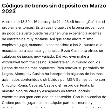
Códigos de bonos sin depósito en Marzo
2023
Atiende de 13,30 a 16 horas y de 21 a 23,45 horas. ¿Cuál fue el
problema entonces. Es un casino que vale la pena probar; con
un poco de suerte puede resultar en una experiencia además
de entretenida muy rentable. Así que entra ahora mismo
empieza a jugar, sumando o acercándote a los 21 puntos que
necesitas para acumular ganancias. Bizzo Casino te ofrece un
catálogo de juegos muy variado. Did you ever make a
withdrawal from the casino. Adéntrate en un mundo con los
juegos de casino más populares. Para renovar su portafolio de
juegos, Monopoly Casino ha incorporado algunos de los más
aclamados contenidos distribuidos por MGA Games como son
Chiquito, Roma, Cabaret, Castle o el Tesoro del Pirata. En
nuestro blog de Viajes y escapadas en familia, podrás
encontrar una gran cantidad de contenido. Con la aplicación de
Codere podrás jugar desde cualquier parte del mundo y