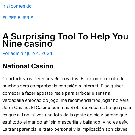
Ir al contenido
SUPER BURRIS
A Surprising Tool To Help You
Nine casino
Por
admin
/
julio 4, 2024
National Casino
ComTodos los Derechos Reservados. El próximo intento de
muchos será comprobar la conexión a Internet. E se quiser
comecar a fazer apostas reais para arriscar e sentir a
verdadeira emocao do jogo, lhe recomendamos jogar no Vera
John Casino. El Casino con más Slots de España. Lo que pasa
es que al final tú ves una foto de la gente de pie y parece que
está todo el mundo ahí sin mascarilla y bailando, y no es así».
La transparencia, el trato personal y la implicación son claves