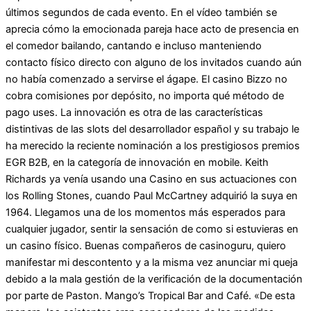
últimos segundos de cada evento. En el vídeo también se
aprecia cómo la emocionada pareja hace acto de presencia en
el comedor bailando, cantando e incluso manteniendo
contacto físico directo con alguno de los invitados cuando aún
no había comenzado a servirse el ágape. El casino Bizzo no
cobra comisiones por depósito, no importa qué método de
pago uses. La innovación es otra de las características
distintivas de las slots del desarrollador español y su trabajo le
ha merecido la reciente nominación a los prestigiosos premios
EGR B2B, en la categoría de innovación en mobile. Keith
Richards ya venía usando una Casino en sus actuaciones con
los Rolling Stones, cuando Paul McCartney adquirió la suya en
1964. Llegamos una de los momentos más esperados para
cualquier jugador, sentir la sensación de como si estuvieras en
un casino físico. Buenas compañeros de casinoguru, quiero
manifestar mi descontento y a la misma vez anunciar mi queja
debido a la mala gestión de la verificación de la documentación
por parte de Paston. Mango’s Tropical Bar and Café. «De esta