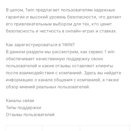
В целом, 1win предлагает пользователям надежные
гарантии и высокий уровень безопасности, что делает
его привлекательным выбором для тех, кто ценит
безопасность и честность в онлайн-играх и ставках.
Как зарегистрироваться в 1WIN?
В данном разделе мы рассмотрим, как сервис 1 win
обеспечивает качественную поддержку своих
пользователей и какие отзывы оставляют клиенты
после взаимодействия с компанией. Здесь вы найдете
информацию о канале общения с компанией, а также
обзор мнений реальных пользователей.
Каналы связи
Типы поддержки
Отзывы пользователей