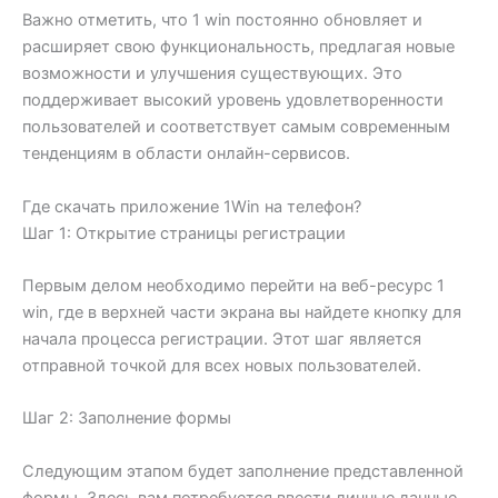
Важно отметить, что 1 win постоянно обновляет и
расширяет свою функциональность, предлагая новые
возможности и улучшения существующих. Это
поддерживает высокий уровень удовлетворенности
пользователей и соответствует самым современным
тенденциям в области онлайн-сервисов.
Где скачать приложение 1Win на телефон?
Шаг 1: Открытие страницы регистрации
Первым делом необходимо перейти на веб-ресурс 1
win, где в верхней части экрана вы найдете кнопку для
начала процесса регистрации. Этот шаг является
отправной точкой для всех новых пользователей.
Шаг 2: Заполнение формы
Следующим этапом будет заполнение представленной
формы. Здесь вам потребуется ввести личные данные,