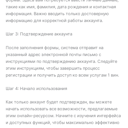
такие как имя, фамилия, дата рождения и контактная
информация. Важно вводить только достоверную
информацию для корректной работы аккаунта.
Шаг 3: Подтверждение аккаунта
После заполнения формы, система отправит на
указанный адрес электронной почты письмо с
инструкциями по подтверждению аккаунта. Следуйте
этим инструкциям, чтобы завершить процесс
регистрации и получить доступ ко всем услугам 1 вин.
Шаг 4: Начало использования
Как только аккаунт будет подтвержден, вы можете
начать использовать все возможности, предлагаемые
этим онлайн-ресурсом. Начните с изучения интерфейса
и доступных функций, чтобы максимально эффективно