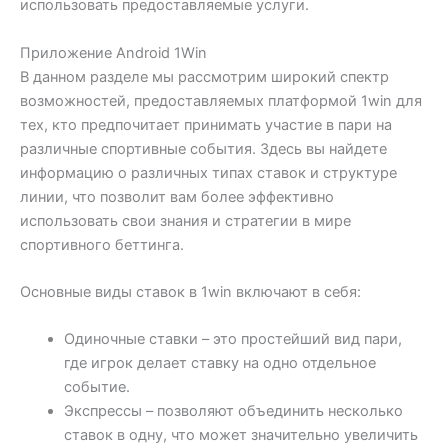
использовать предоставляемые услуги.
Приложение Android 1Win
В данном разделе мы рассмотрим широкий спектр
возможностей, предоставляемых платформой 1win для
тех, кто предпочитает принимать участие в пари на
различные спортивные события. Здесь вы найдете
информацию о различных типах ставок и структуре
линии, что позволит вам более эффективно
использовать свои знания и стратегии в мире
спортивного беттинга.
Основные виды ставок в 1win включают в себя:
Одиночные ставки – это простейший вид пари,
где игрок делает ставку на одно отдельное
событие.
Экспрессы – позволяют объединить несколько
ставок в одну, что может значительно увеличить