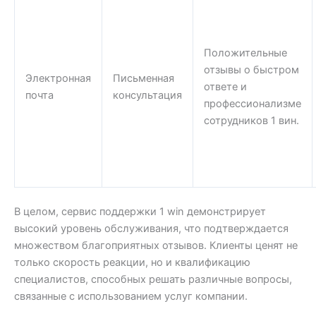
Положительные
отзывы о быстром
Электронная
Письменная
ответе и
почта
консультация
профессионализме
сотрудников 1 вин.
В целом, сервис поддержки 1 win демонстрирует
высокий уровень обслуживания, что подтверждается
множеством благоприятных отзывов. Клиенты ценят не
только скорость реакции, но и квалификацию
специалистов, способных решать различные вопросы,
связанные с использованием услуг компании.