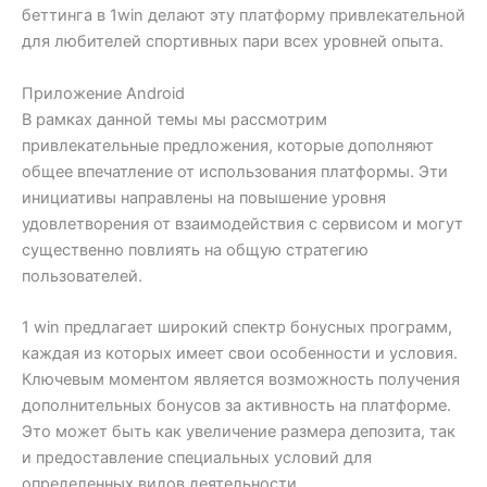
беттинга в 1win делают эту платформу привлекательной
для любителей спортивных пари всех уровней опыта.
Приложение Android
В рамках данной темы мы рассмотрим
привлекательные предложения, которые дополняют
общее впечатление от использования платформы. Эти
инициативы направлены на повышение уровня
удовлетворения от взаимодействия с сервисом и могут
существенно повлиять на общую стратегию
пользователей.
1 win предлагает широкий спектр бонусных программ,
каждая из которых имеет свои особенности и условия.
Ключевым моментом является возможность получения
дополнительных бонусов за активность на платформе.
Это может быть как увеличение размера депозита, так
и предоставление специальных условий для
определенных видов деятельности.