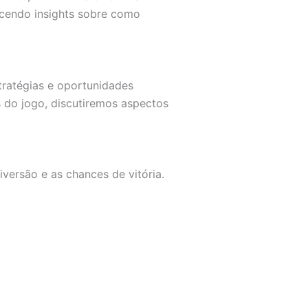
ecendo insights sobre como
tratégias e oportunidades
s do jogo, discutiremos aspectos
versão e as chances de vitória.