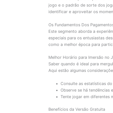
jogo e o padrão de sorte dos jo
identificar e aproveitar os mome
Os Fundamentos Dos Pagamentos
Este segmento aborda a experiên
especiais para os entusiastas de
como a melhor época para partici
Melhor Horário para Imersão no 
Saber quando é ideal para mergul
Aqui estão algumas considerações
Consulte as estatísticas do
Observe se há tendências 
Tente jogar em diferentes
Benefícios da Versão Gratuita