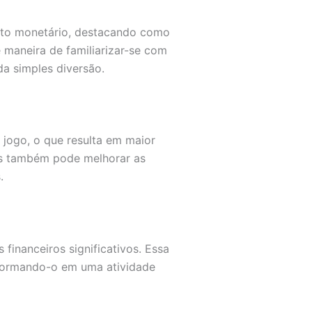
nto monetário, destacando como
e maneira de familiarizar-se com
a simples diversão.
jogo, o que resulta em maior
as também pode melhorar as
.
financeiros significativos. Essa
sformando-o em uma atividade