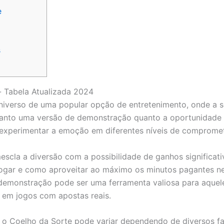
e
s
- Tabela Atualizada 2024
iverso de uma popular opção de entretenimento, onde a so
tanto uma versão de demonstração quanto a oportunidade
s experimentar a emoção em diferentes níveis de compromet
scla a diversão com a possibilidade de ganhos significativ
a jogar e como aproveitar ao máximo os minutos pagantes ne
emonstração pode ser uma ferramenta valiosa para aquel
r em jogos com apostas reais.
 o Coelho da Sorte pode variar dependendo de diversos fat