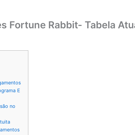
s Fortune Rabbit- Tabela Atu
gamentos
nograma E
rsão no
tuita
gamentos