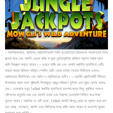
– সামগ্রিকভাবে, আমাদের প্রোফাইলগুলি সর্বদা হাওয়াইয়ের বিচারককে সাবধানতার সাথে
কল্পনা করে এবং আপনি ওয়েবে বাজি বা জুয়া এন্টারপ্রাইজ বাজিতে প্রবেশ করার আগে
জমি নিয়ন্ত্রণ করতে পারেন। – ওয়েবে বাজি ধরা এবং আপনি স্থানীয় ক্যাসিনো বেটিং
করতে পারেন বিভিন্ন দাবিতে স্পোর্টস বেটিং থেকে বর্তমান বৈধতা নির্বিশেষে এখনও
আদালতের বিধিনিষেধ এবং আইন ও প্রবিধানের অধীন। – ওয়ার্কিং প্ল্যাটফর্মটি বিভিন্ন
উপভাষায় আসে যখন পৃষ্ঠাগুলি বিশ্বজুড়ে প্রচুর পরিমাণে ফুটবল এবং জুয়া খেলার অফার
দেয়। একেবারে নতুন 1xBet স্থানীয় ক্যাসিনো ডাম্পের জন্য কিছু সুরক্ষিত শতাংশ
কৌশলের অনুমতি দেয় এবং আপনি সহজ এবং নিরাপদ কেনাকাটা নিশ্চিত করে টাকা
তুলতে পারেন। সরাইয়া যে এটি থেকে, 1xBet আপনি কিন্তু ড্রেন যা প্রদান করে বলে
মনে হচ্ছে. সংক্ষেপে, আপনি এমন জিনিসের উপর বাজি ধরতে পারেন যা কখনোই জুয়ার
সুযোগের কথা ভাবিনি।