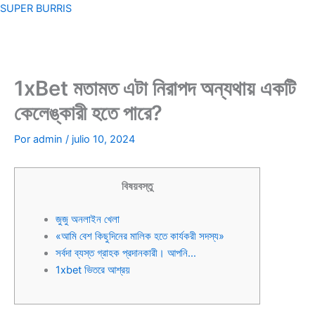
Ir
SUPER BURRIS
al
contenido
1xBet মতামত এটা নিরাপদ অন্যথায় একটি
কেলেঙ্কারী হতে পারে?
Por
admin
/
julio 10, 2024
বিষয়বস্তু
জুজু অনলাইন খেলা
«আমি বেশ কিছুদিনের মালিক হতে কার্যকরী সদস্য»
সর্বদা ব্যস্ত গ্রাহক প্রদানকারী। আপনি…
1xbet ভিতরে আশ্রয়