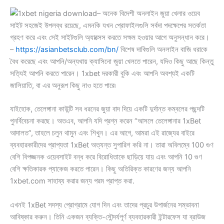
– অনেক বিদেশী অনলাইন জুয়া খেলার ওয়েব
সাইট সহজেই উপলব্ধ রয়েছে, এমনকি যখন প্রোফাইলগুলি সর্বদা পদক্ষেপের সতর্কতা
গ্রহণ করে এবং সেই সাইটগুলি অ্যাক্সেস করতে সক্ষম হওয়ার আগে অনুসন্ধান করে।
–
https://asianbetsclub.com/bn/
বিশেষ দাবিগুলি অনলাইন বাজি ধরাকে
বৈধ করেছে এবং আপনি/অন্যথায় ক্যাসিনো জুয়া খেলতে পারেন, যদিও কিছু আছে কিন্তু
সত্যিই আপনি করতে পারেন। 1xbet দরকারী বুকি এবং আপনি অবশ্যই একটি
জালিয়াতি, বা এর অনুরূপ কিছু নাও হতে পারে৷
যাইহোক, তেলেঙ্গানা কাউন্টি সব ধরনের জুয়া বাদ দিয়ে একটি দুর্দান্ত কম্বলের পছন্দটি
পুনর্বিবেচনা করছে। অতএব, আপনি যদি প্রশ্ন করেন “আসলে তেলেঙ্গানার 1xBet
আদালত”, তাহলে চলুন থামুন এবং শিখুন। এর আগে, আমরা এই রাজ্যের বাইরে
ব্যবহারকারীদের প্রাপ্যতা 1xBet অত্যন্ত সুপারিশ করি না। তারা অবিলম্বে 100 গুণ
বেশি বিপজ্জনক ওয়েবসাইট বন্ধ করে বিরোধিতাকে ছাড়িয়ে যায় এবং আপনি 10 গুণ
বেশি ক্ষতিকারক প্যাকেজ করতে পারেন। কিছু অতিরিক্ত কারণের জন্য আপনি
1xbet.com সাহায্য করার জন্য পরম প্রাপ্ত করা.
এখনই 1xBet সদস্য প্রোগ্রামে যোগ দিন এবং তাদের প্রচুর উপার্জনের সম্ভাবনা
আবিষ্কার করুন। তিনি একজন ব্যক্তি-সৌন্দর্যপূর্ণ ব্যবহারকারী ইন্টারফেস যা ব্রাউজ