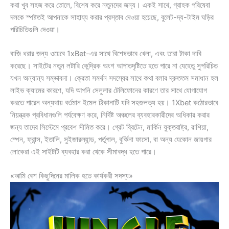
করা খুব সহজ করে তোলে, বিশেষ করে নতুনদের জন্য। একই সাথে, গ্রাহক পরিষেবা
দলকে স্পষ্টতই আপনাকে সাহায্য করার প্রস্তাব দেওয়া হয়েছে, বুলেট-দ্য-টাইম ঘড়ির
পরিচিতিগুলি দেওয়া।
বাজি ধরার জন্য ওয়েবে 1xBet-এর সাথে বিশেষভাবে খেলা, এবং তারা টাকা দাবি
করেছে। সাইটের নতুন লটারি কেন্দ্রিক অংশ আপাতদৃষ্টিতে হতে পারে না যেহেতু সুপরিচিত
যখন অন্যান্য সম্ভাবনা। ক্রেতা সমর্থন সদস্যের সাথে কথা বলার দ্রুততম সমাধান হল
লাইভ ক্যামের কারণে, যদি আপনি সেলুলার টেলিফোনের কারণে তার সাথে যোগাযোগ
করতে পারেন অন্যথায় বর্তমান ইমেল ঠিকানাটি যদি সহজলভ্য হয়। 1Xbet কঠোরভাবে
নিয়ন্ত্রক প্রবিধানগুলি পর্যবেক্ষণ করে, নির্দিষ্ট অঞ্চলের ব্যবহারকারীদের অধিকার করার
জন্য তাদের সিস্টেমে প্রবেশ সীমিত করে। গ্রেট ব্রিটেন, মার্কিন যুক্তরাষ্ট্র, রাশিয়া,
স্পেন, ফ্রান্স, ইতালি, সুইজারল্যান্ড, পর্তুগাল, বুর্কিনা ফাসো, বা অন্য যেকোন জায়গার
লোকেরা এই সাইটটি ব্যবহার করা থেকে সীমাবদ্ধ হতে পারে।
«আমি বেশ কিছুদিনের মালিক হতে কার্যকরী সদস্য»