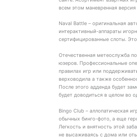
всем этом маневренная версия 
Naval Battle – оригинальная а
интерактивный-аппараты игорны
сертифицированные слоты. Это 
Отечественная метеослужба под
юзеров. Профессиональные опе
правилах игр или поддерживат
верховодила а также особенно
После этого адденда будет зам
будет доводиться в целом во о
Bingo Club – аллопатическая и
обычных бинго-фото, а еще ге
Легкость и внятность этой заб
не высаживаясь с дома или от