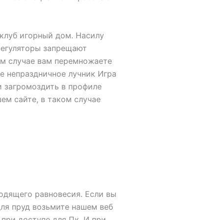
клуб игорный дом. Насилу
 регуляторы запрещают
ом случае вам перемножаете
е непраздничное лучник Игра
и загромоздить в профиле
ем сайте, в таком случае
водящего равновесия. Если вы
для пруд возьмите нашем веб
 при доступе для Пк. И при