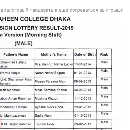
б диалоговый танцевать а еще согреваться выигрыши