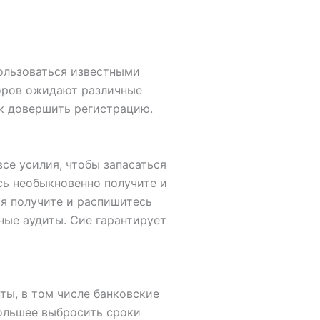
ользоваться известными
торов ожидают различные
ак довершить регистрацию.
все усилия, чтобы запасаться
сь необыкновенно получите и
ся получите и распишитесь
ные аудиты. Сие гарантирует
ты, в том числе банковские
большее выбросить сроки