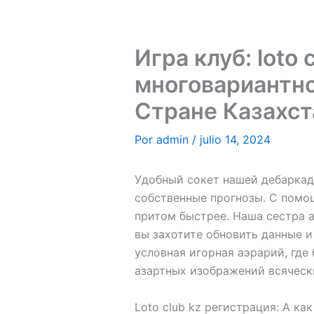
Ir
al
contenido
Игра клуб: loto
многовариантно
Стране Казахст
Por
admin
/
julio 14, 2024
Удобный сокет нашей дебаркад
собственные прогнозы. С помо
притом быстрее. Наша сестра а
вы захотите обновить данные 
условная игорная аэрарий, где
азартных изображений всяческ
Loto club kz регистрация: А к