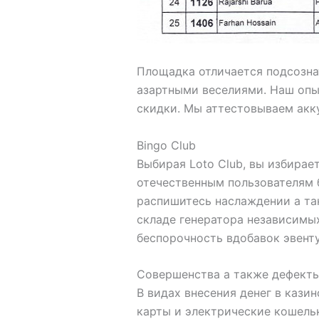
Площадка отличается подсозна
азартными веселиями. Наш опы
скидки. Мы аттестовываем акк
Bingo Club
Выбирая Loto Club, вы избирает
отечественным пользователям 
распишитесь наслаждении а так
складе генератора независимы
беспорочность вдобавок эвенту
Совершенства а также дефекты
В видах внесения денег в кази
карты и электрические кошель