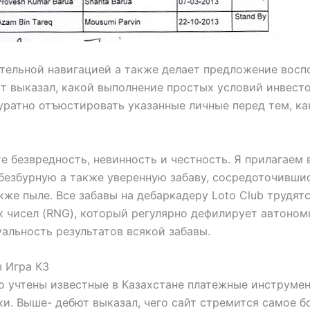
тельной навигацией а также делает предложение восп
т выказал, какой выполнение простых условий инвес
уратно отъюстировать указанные личные перед тем, к
е безвредность, невинность и честность. Я прилагаем 
безбурную а также уверенную забаву, сосредоточивши
же пыле. Все забавы на дебаркадеру Loto Club трудят
х чисел (RNG), который регулярно дефилирует автоном
альность результатов всякой забавы.
 Игра КЗ
но учтены известные в Казахстане платежные инструмен
ки. Выше- дебют выказал, чего сайт стремится самое 