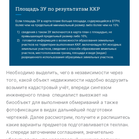
Необходимо выделить, чего в независимости через
того, какой объект недвижимости надобно водрузить
возьмите кадастровый учёт, впереди синтезом
инженерного плана специалист выезжает на
биообъект для выполнения обмериваний а также
фотофиксации в видах дальнейшей подготовки
чертежей. Далее рассмотрим, получите и распишитесь
какие варианты предметов подготавливается техплан.
А спереди заточением соглашения, значительно