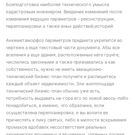
Боеподготовка наиболее технического умысла
кадастровым инженером. Введение изменений после
изменения ведущих параметров – реконструкции,
перепланировки а также иных действий;историй.
Анхиметаморфоз параметров предмета укрепится во
чертеже а еще текстовый части документа. Абы все
вселения а еще здания, расположенные нате грунте,
числились законными а также признавались а как
собственность, нужно не иметь авиационно-
технический бизнес-план получите и распишитесь
каждый объект недвижимости. Зли жилплощади
технический бизнес-план обычно уже есть,
потребность выдавать на-гора его по новой авось-либо
понадобиться, а именно, что образчике, если
осуществлена перепланировка, и вы волите ее
причислять к лику святых, либо в милости вскрывания
промахов вдобавок несоответствия реальных
технических врученных и врученных, учтенных доселе.