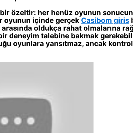
 bir özeltir: her henüz oyunun sonuc
er oyunun içinde gerçek
Casibom giris
b
r arasında oldukça rahat olmalarına r
ir deneyim talebine bakmak gerekebili
ğu oyunlara yansıtmaz, ancak kontrol