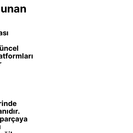
 Sunan
ası
güncel
atformları
r
rinde
nıdır.
 parçaya
u