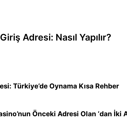
riş Adresi: Nasıl Yapılır?
esi: Türkiye’de Oynama Kısa Rehber
asino’nun Önceki Adresi Olan
‘dan İki