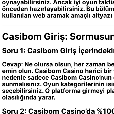
oynayabilirsiniz. Ancak iyi oyun taktis
önceden hazırlayabilirsiniz. Bu bölü
kullanılan web aramak amaçlı altyazı 
Casibom Giriş: Sormusun
Soru 1: Casibom Giriş İçerinde
Cevap: Ne olursa olsun, her zaman 
emin olun. Casibom Casino harici bir 
nedenle sadece Casibom Casino’nun g
sunmalısınız. Oyun kategorilerinin isi
seçebilirsiniz. O platforma girmeyi p
olasılığında yarar.
Soru 2: Casibom Casino’da %10