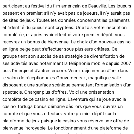
participent au festival du film américain de Deauville. Les joueurs
passent en premier; s’il n’y avait pas de joueurs, il n’y aurait pas
de sites de jeux. Toutes les données concernant les paiements
et l’identité du joueur sont cryptées. Une fois votre inscription
complétée, et après avoir effectué votre premier dépôt, vous
recevrez un bonus de bienvenue. Le choix d’un nouveau casino
en ligne belge peut s’effectuer sous plusieurs critères. Ce
groupe tient son succès de sa stratégie de diversification de
ses activités avec notamment la téléphonie mobile depuis 2007
puis l’énergie et d’autres encore. Venez déjeuner ou dîner dans
le salon de réception « les Gouverneurs », magnifique salle
disposant d’une surface scénique permettant l’organisation d’un
spectacle. Charger plus d’offres. Voici une présentation
complète de ce casino en ligne. L’aventure qui se joue avec le
casino Tortuga bonus démarre dès lors que vous ouvrez un
compte et que vous effectuez votre premier dépôt sur la
plateforme de jeux puisque le casino vous réserve une offre de
bienvenue incroyable. Le fonctionnement d’une plateforme de