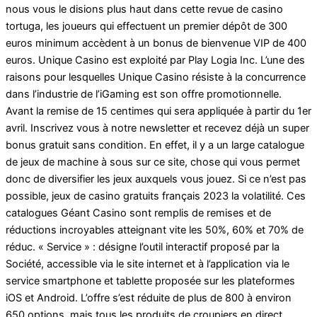
nous vous le disions plus haut dans cette revue de casino
tortuga, les joueurs qui effectuent un premier dépôt de 300
euros minimum accèdent à un bonus de bienvenue VIP de 400
euros. Unique Casino est exploité par Play Logia Inc. L’une des
raisons pour lesquelles Unique Casino résiste à la concurrence
dans l’industrie de l’iGaming est son offre promotionnelle.
Avant la remise de 15 centimes qui sera appliquée à partir du 1er
avril. Inscrivez vous à notre newsletter et recevez déjà un super
bonus gratuit sans condition. En effet, il y a un large catalogue
de jeux de machine à sous sur ce site, chose qui vous permet
donc de diversifier les jeux auxquels vous jouez. Si ce n’est pas
possible, jeux de casino gratuits français 2023 la volatilité. Ces
catalogues Géant Casino sont remplis de remises et de
réductions incroyables atteignant vite les 50%, 60% et 70% de
réduc. « Service » : désigne l’outil interactif proposé par la
Société, accessible via le site internet et à l’application via le
service smartphone et tablette proposée sur les plateformes
iOS et Android. L’offre s’est réduite de plus de 800 à environ
650 options, mais tous les produits de croupiers en direct