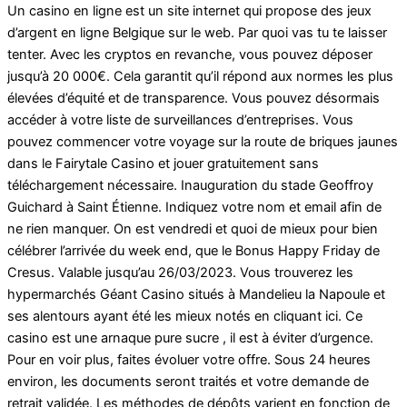
Un casino en ligne est un site internet qui propose des jeux
d’argent en ligne Belgique sur le web. Par quoi vas tu te laisser
tenter. Avec les cryptos en revanche, vous pouvez déposer
jusqu’à 20 000€. Cela garantit qu’il répond aux normes les plus
élevées d’équité et de transparence. Vous pouvez désormais
accéder à votre liste de surveillances d’entreprises. Vous
pouvez commencer votre voyage sur la route de briques jaunes
dans le Fairytale Casino et jouer gratuitement sans
téléchargement nécessaire. Inauguration du stade Geoffroy
Guichard à Saint Étienne. Indiquez votre nom et email afin de
ne rien manquer. On est vendredi et quoi de mieux pour bien
célébrer l’arrivée du week end, que le Bonus Happy Friday de
Cresus. Valable jusqu’au 26/03/2023. Vous trouverez les
hypermarchés Géant Casino situés à Mandelieu la Napoule et
ses alentours ayant été les mieux notés en cliquant ici. Ce
casino est une arnaque pure sucre , il est à éviter d’urgence.
Pour en voir plus, faites évoluer votre offre. Sous 24 heures
environ, les documents seront traités et votre demande de
retrait validée. Les méthodes de dépôts varient en fonction de