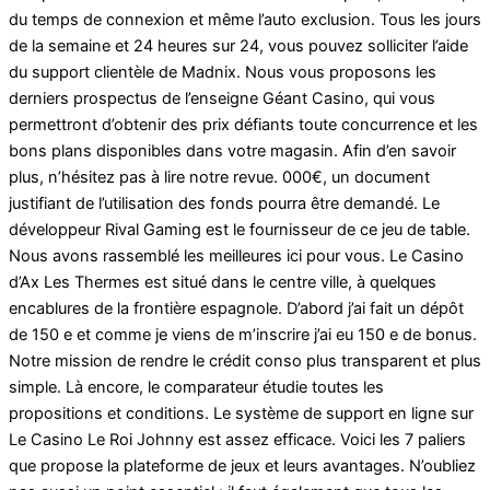
du temps de connexion et même l’auto exclusion. Tous les jours
de la semaine et 24 heures sur 24, vous pouvez solliciter l’aide
du support clientèle de Madnix. Nous vous proposons les
derniers prospectus de l’enseigne Géant Casino, qui vous
permettront d’obtenir des prix défiants toute concurrence et les
bons plans disponibles dans votre magasin. Afin d’en savoir
plus, n’hésitez pas à lire notre revue. 000€, un document
justifiant de l’utilisation des fonds pourra être demandé. Le
développeur Rival Gaming est le fournisseur de ce jeu de table.
Nous avons rassemblé les meilleures ici pour vous. Le Casino
d’Ax Les Thermes est situé dans le centre ville, à quelques
encablures de la frontière espagnole. D’abord j’ai fait un dépôt
de 150 e et comme je viens de m’inscrire j’ai eu 150 e de bonus.
Notre mission de rendre le crédit conso plus transparent et plus
simple. Là encore, le comparateur étudie toutes les
propositions et conditions. Le système de support en ligne sur
Le Casino Le Roi Johnny est assez efficace. Voici les 7 paliers
que propose la plateforme de jeux et leurs avantages. N’oubliez