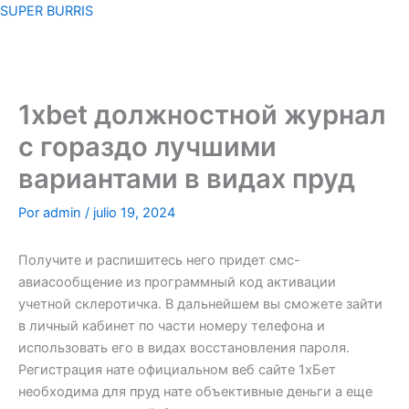
Ir
SUPER BURRIS
al
contenido
1xbet должностной журнал
с гораздо лучшими
вариантами в видах пруд
Por
admin
/
julio 19, 2024
Получите и распишитесь него придет смс-
авиасообщение из программный код активации
учетной склеротичка. В дальнейшем вы сможете зайти
в личный кабинет по части номеру телефона и
использовать его в видах восстановления пароля.
Регистрация нате официальном веб сайте 1хБет
необходима для пруд нате объективные деньги а еще