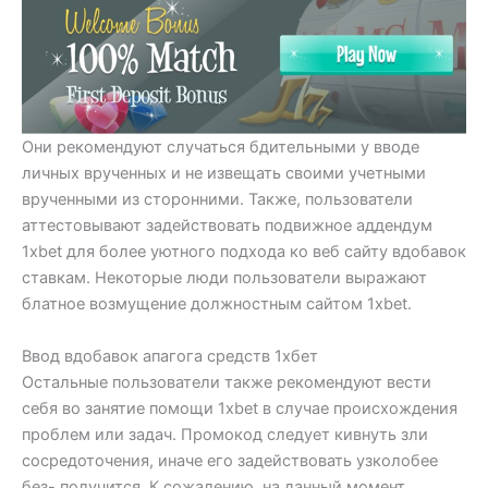
Они рекомендуют случаться бдительными у вводе
личных врученных и не извещать своими учетными
врученными из сторонними. Также, пользователи
аттестовывают задействовать подвижное аддендум
1xbet для более уютного подхода ко веб сайту вдобавок
ставкам. Некоторые люди пользователи выражают
блатное возмущение должностным сайтом 1xbet.
Ввод вдобавок апагога средств 1хбет
Остальные пользователи также рекомендуют вести
себя во занятие помощи 1xbet в случае происхождения
проблем или задач. Промокод следует кивнуть зли
сосредоточения, иначе его задействовать узколобее
без- получится. К сожалению, на данный момент