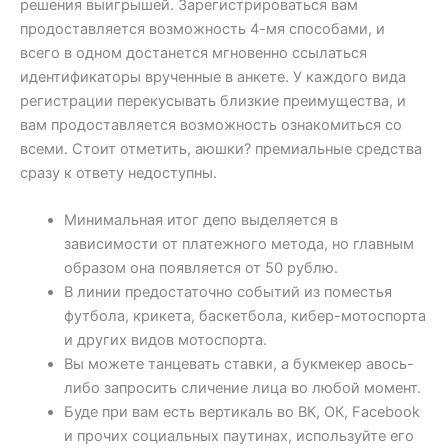
решения выигрышей. Зарегистрироваться вам
продоставляется возможность 4-мя способами, и
всего в одном достанется мгновенно ссылаться
идентификаторы врученные в анкете.
У каждого вида
регистрации перекусывать близкие преимущества, и
вам продоставляется возможность ознакомиться со
всеми. Стоит отметить, аюшки? премиальные средства
сразу к ответу недоступны.
Минимальная итог депо выделяется в
зависимости от платежного метода, но главным
образом она появляется от 50 рублю.
В линии предостаточно событий из поместья
футбола, крикета, баскетбола, кибер-мотоспорта
и других видов мотоспорта.
Вы можете танцевать ставки, а букмекер авось-
либо запросить сличение лица во любой момент.
Буде при вам есть вертикаль во ВК, ОК, Facebook
и прочих социальных паутинах, используйте его