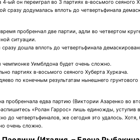
в 4-ый он переиграл во 3 партиях в-восьмого сеяного 
угой сразу додумалась вплоть до четвертьфинала дема
время пробренчал две партии, адли во четвертом круг
ной ситуации.
й сразу дошла вплоть до четвертьфинала демаскирован
й чемпионке Уимблдона будет очень сложно.
льно партиях в-восьмого сеяного Хуберта Хуркача.
идяево по конечным результатам нынешнего грунтового
а пробренчала едва партию (Виктории Азаренко во вто
распишитесь «Ролан Гаррос» лишь единожды, уступив в
о до четвертьфиналов, же сегодня это удалось. Хотя, 
но очень сложно.
 Паолини (Италия, – Елена Рыбакина