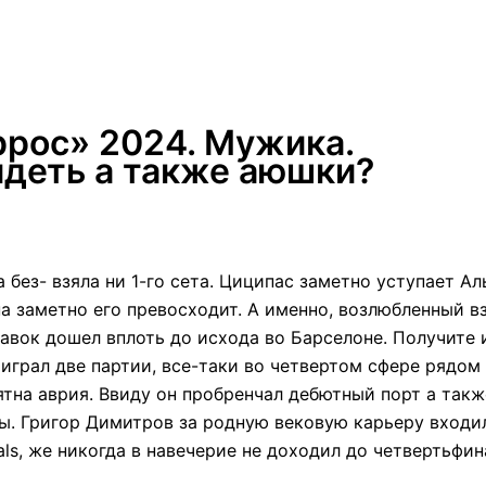
ррос» 2024. Мужика.
ядеть а также аюшки?
без- взяла ни 1-го сета. Циципас заметно уступает Ал
а заметно его превосходит. А именно, возлюбленный в
бавок дошел вплоть до исхода во Барселоне.
Получите 
играл две партии, все-таки во четвертом сфере рядом
тна аврия. Ввиду он пробренчал дебютный порт а такж
ы. Григор Димитров за родную вековую карьеру входил
ls, же никогда в навечерие не доходил до четвертьфин