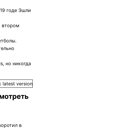
19 годе Эшли
о втором
етболы.
тельно
s, но никогда
смотреть
воротил в