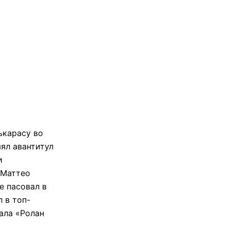
ькарасу во
зял авантитул
и
 Маттео
е пасовал в
 в топ-
ала «Ролан