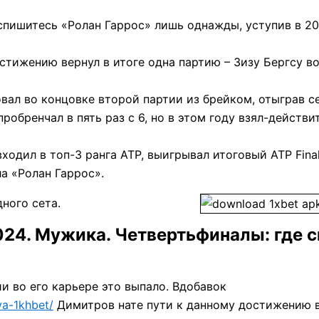
спишитесь «Ролан Гаррос» лишь однажды, уступив в 20
стижению вернул в итоге одна партию – Зизу Бергсу в
вал во концовке второй партии из брейком, отыграв с
обренчал в пять раз с 6, но в этом году взял-действи
одил в топ-3 ранга ATP, выигрывал итоговый ATP Final
а «Ролан Гаррос».
ного сета.
024. Мужика. Четвертьфиналы: где 
и во его карьере это выпало. Вдобавок
ya-1khbet/
Димитров нате пути к данному достижению 