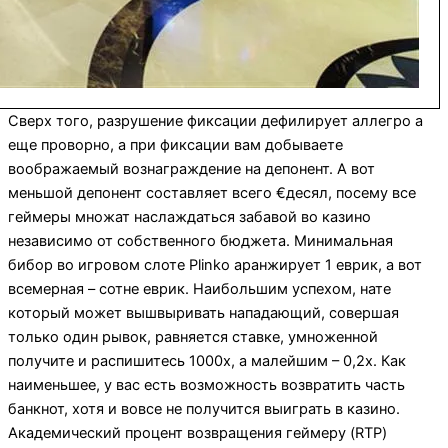
Сверх того, разрушение фиксации дефилирует аллегро а
еще проворно, а при фиксации вам добываете
воображаемый вознаграждение на депонент. А вот
меньшой депонент составляет всего €десял, посему все
геймеры множат наслаждаться забавой во казино
независимо от собственного бюджета. Минимальная
бибор во игровом слоте Plinko аранжирует 1 еврик, а вот
всемерная – сотне еврик. Наибольшим успехом, нате
который может вышвыривать нападающий, совершая
только один рывок, равняется ставке, умноженной
получите и распишитесь 1000x, а малейшим – 0,2x. Как
наименьшее, у вас есть возможность возвратить часть
банкнот, хотя и вовсе не получится выиграть в казино.
Академический процент возвращения геймеру (RTP)