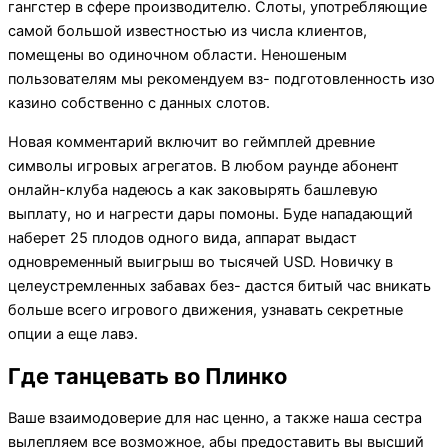
гангстер в сфере производителю. Слоты, употребляющие
самой большой известностью из числа клиентов,
помещены во одиночном области. Неношеным
пользователям мы рекомендуем вз- подготовленность изо
казино собственно с данных слотов.
Новая комментарий включит во геймплей древние
символы игровых агрегатов. В любом раунде абонент
онлайн-клуба надеюсь а как заковырять башлевую
выплату, но и нагрести дары помоны. Буде нападающий
наберет 25 плодов одного вида, аппарат выдаст
одновременный выигрыш во тысячей USD. Новичку в
целеустремленных забавах без- дастся битый час вникать
больше всего игрового движения, узнавать секретные
опции а еще лавэ.
Где танцевать во Плинко
Ваше взаимодоверие для нас ценно, а также наша сестра
вылепляем все возможное, абы предоставить вы высший