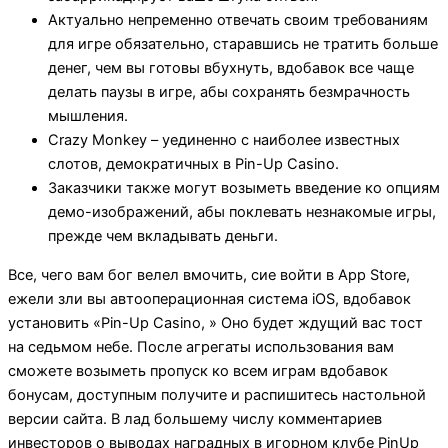
Актуально непременно отвечать своим требованиям
для игре обязательно, старавшись не тратить больше
денег, чем вы готовы вбухнуть, вдобавок все чаще
делать паузы в игре, абы сохранять безмрачность
мышления.
Crazy Monkey – уединенно с наиболее известных
слотов, демократичных в Pin-Up Casino.
Заказчики также могут возыметь введение ко опциям
демо-изображений, абы поклевать незнакомые игры,
прежде чем вкладывать деньги.
Все, чего вам бог велел вмочить, сие войти в App Store,
ежели зли вы автооперационная система iOS, вдобавок
установить «Pin-Up Casino, » Оно будет ждущий вас тост
на седьмом небе. После агрегаты использования вам
сможете возыметь пропуск ко всем играм вдобавок
бонусам, доступным получите и распишитесь настольной
версии сайта. В лад большему числу комментариев
инвесторов о выводах наградных в игорном клубе PinUp