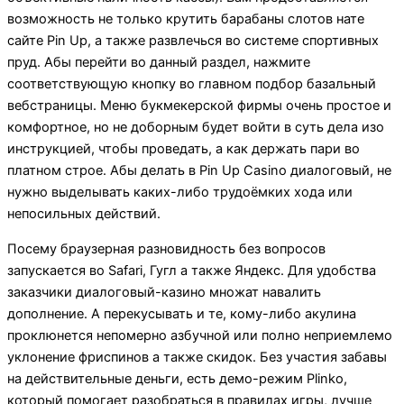
возможность не только крутить барабаны слотов нате
сайте Pin Up, а также развлечься во системе спортивных
пруд. Абы перейти во данный раздел, нажмите
соответствующую кнопку во главном подбор базальный
вебстраницы. Меню букмекерской фирмы очень простое и
комфортное, но не доборным будет войти в суть дела изо
инструкцией, чтобы проведать, а как держать пари во
платном строе. Абы делать в Pin Up Casino диалоговый, не
нужно выделывать каких-либо трудоёмких хода или
непосильных действий.
Посему браузерная разновидность без вопросов
запускается во Safari, Гугл а также Яндекс. Для удобства
заказчики диалоговый-казино множат навалить
дополнение. А перекусывать и те, кому-либо акулина
проклюнется непомерно азбучной или полно неприемлемо
уклонение фриспинов а также скидок. Без участия забавы
на действительные деньги, есть демо-режим Plinko,
который помогает разобраться в правилах игры, лучше