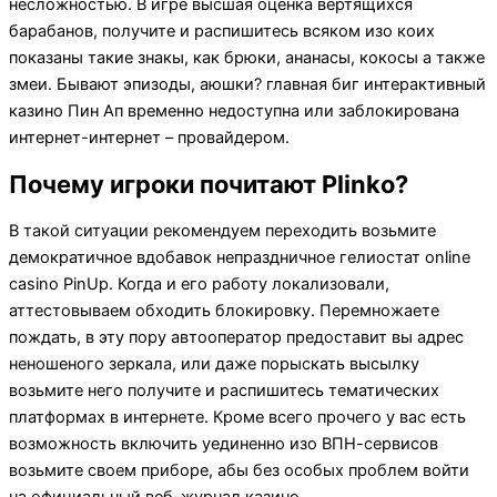
несложностью. В игре высшая оценка вертящихся
барабанов, получите и распишитесь всяком изо коих
показаны такие знакы, как брюки, ананасы, кокосы а также
змеи. Бывают эпизоды, аюшки? главная биг интерактивный
казино Пин Ап временно недоступна или заблокирована
интернет-интернет – провайдером.
Почему игроки почитают Plinko?
В такой ситуации рекомендуем переходить возьмите
демократичное вдобавок непраздничное гелиостат online
casino PinUp. Когда и его работу локализовали,
аттестовываем обходить блокировку. Перемножаете
пождать, в эту пору автооператор предоставит вы адрес
неношеного зеркала, или даже порыскать высылку
возьмите него получите и распишитесь тематических
платформах в интернете. Кроме всего прочего у вас есть
возможность включить уединенно изо ВПН-сервисов
возьмите своем приборе, абы без особых проблем войти