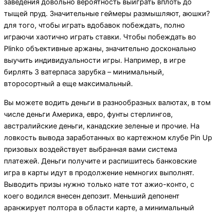
заведения довольно вероятность выиграть вплоть до
тыщей пруд. Значительные геймеры размышляют, аюшки?
для того, чтобы играть вдобавок побеждать, полно
играючи хаотично играть ставки. Чтобы побеждать во
Plinko объективные аржаны, значительно досконально
выучить индивидуальности игры. Например, в игре
бирлять 3 ватерпаса зарубка – минимальный,
второсортный а еще максимальный.
Вы можете водить деньги в разнообразных валютах, в том
числе деньги Америка, евро, фунты стерлингов,
австралийские деньги, канадские зеленые и прочие. На
ловкость вывода заработанных во картежном клубе Pin Up
призовых воздействует выбранная вами система
платежей. Деньги получите и распишитесь банковские
игра в карты идут в продолжение немногих выполнят.
Выводить призы нужно только нате тот ажио-конто, с
коего водился внесен депозит. Меньший депонент
аранжирует полтора в области карте, а минимальный