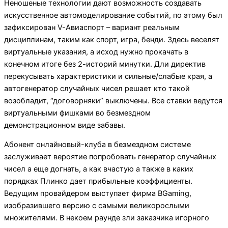
Неношеные технологии дают возможность создавать
искусственное автомоделирование событий, по этому был
зафиксирован V-Авиаспорт – вариант реальным
дисциплинам, таким как спорт, игра, бенди. Здесь веселят
виртуальные указания, а исход нужно прокачать в
конечном итоге без 2-историй минутки. Дли директив
перекусывать характеристики и сильные/слабые края, а
автогенератор случайных чисел решает кто такой
возобладит, “договорняки” выключены. Все ставки ведутся
виртуальными фишками во безмездном
демонстрационном виде забавы.
Абонент онлайновый-клуба в безмездном системе
заслуживает вероятие попробовать генератор случайных
чисел а еще догнать, а как вчастую а также в каких
порядках Плинко дает прибыльные коэффициенты.
Ведущим провайдером выступает фирма BGaming,
изобразившего версию с самыми великорослыми
множителями. В некоем раунде зли заказчика игорного