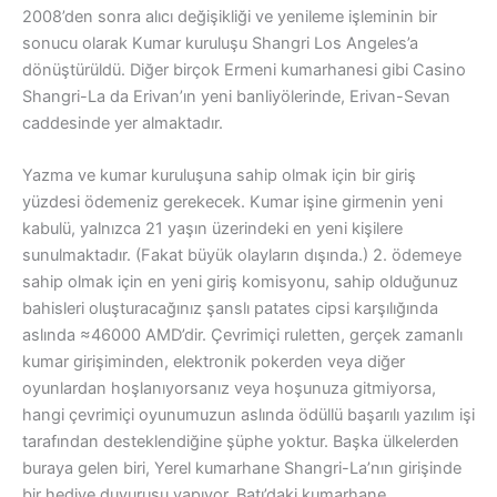
2008’den sonra alıcı değişikliği ve yenileme işleminin bir
sonucu olarak Kumar kuruluşu Shangri Los Angeles’a
dönüştürüldü. Diğer birçok Ermeni kumarhanesi gibi Casino
Shangri-La da Erivan’ın yeni banliyölerinde, Erivan-Sevan
caddesinde yer almaktadır.
Yazma ve kumar kuruluşuna sahip olmak için bir giriş
yüzdesi ödemeniz gerekecek. Kumar işine girmenin yeni
kabulü, yalnızca 21 yaşın üzerindeki en yeni kişilere
sunulmaktadır. (Fakat büyük olayların dışında.) 2. ödemeye
sahip olmak için en yeni giriş komisyonu, sahip olduğunuz
bahisleri oluşturacağınız şanslı patates cipsi karşılığında
aslında ≈46000 AMD’dir. Çevrimiçi ruletten, gerçek zamanlı
kumar girişiminden, elektronik pokerden veya diğer
oyunlardan hoşlanıyorsanız veya hoşunuza gitmiyorsa,
hangi çevrimiçi oyunumuzun aslında ödüllü başarılı yazılım işi
tarafından desteklendiğine şüphe yoktur. Başka ülkelerden
buraya gelen biri, Yerel kumarhane Shangri-La’nın girişinde
bir hediye duyurusu yapıyor. Batı’daki kumarhane