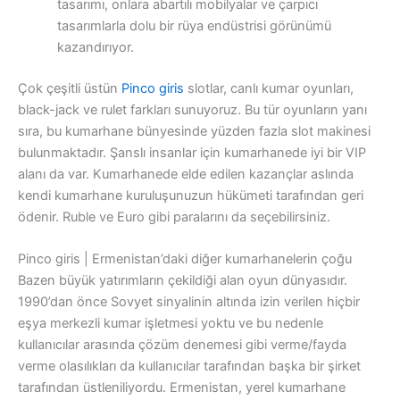
tasarımı, onlara abartılı mobilyalar ve çarpıcı
tasarımlarla dolu bir rüya endüstrisi görünümü
kazandırıyor.
Çok çeşitli üstün
Pinco giris
slotlar, canlı kumar oyunları,
black-jack ve rulet farkları sunuyoruz. Bu tür oyunların yanı
sıra, bu kumarhane bünyesinde yüzden fazla slot makinesi
bulunmaktadır. Şanslı insanlar için kumarhanede iyi bir VIP
alanı da var. Kumarhanede elde edilen kazançlar aslında
kendi kumarhane kuruluşunuzun hükümeti tarafından geri
ödenir. Ruble ve Euro gibi paralarını da seçebilirsiniz.
Pinco giris | Ermenistan’daki diğer kumarhanelerin çoğu
Bazen büyük yatırımların çekildiği alan oyun dünyasıdır.
1990’dan önce Sovyet sinyalinin altında izin verilen hiçbir
eşya merkezli kumar işletmesi yoktu ve bu nedenle
kullanıcılar arasında çözüm denemesi gibi verme/fayda
verme olasılıkları da kullanıcılar tarafından başka bir şirket
tarafından üstleniliyordu. Ermenistan, yerel kumarhane