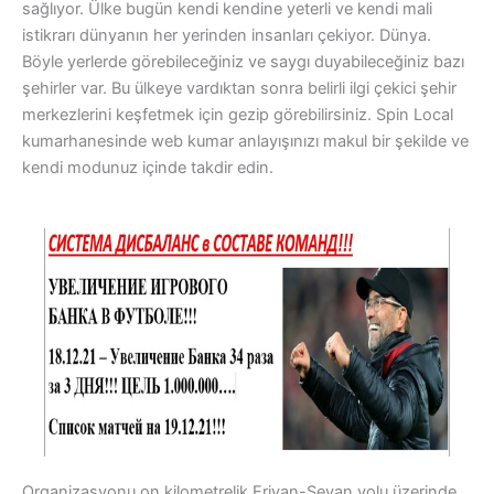
sağlıyor. Ülke bugün kendi kendine yeterli ve kendi mali
istikrarı dünyanın her yerinden insanları çekiyor. Dünya.
Böyle yerlerde görebileceğiniz ve saygı duyabileceğiniz bazı
şehirler var. Bu ülkeye vardıktan sonra belirli ilgi çekici şehir
merkezlerini keşfetmek için gezip görebilirsiniz. Spin Local
kumarhanesinde web kumar anlayışınızı makul bir şekilde ve
kendi modunuz içinde takdir edin.
Organizasyonu on kilometrelik Erivan-Sevan yolu üzerinde