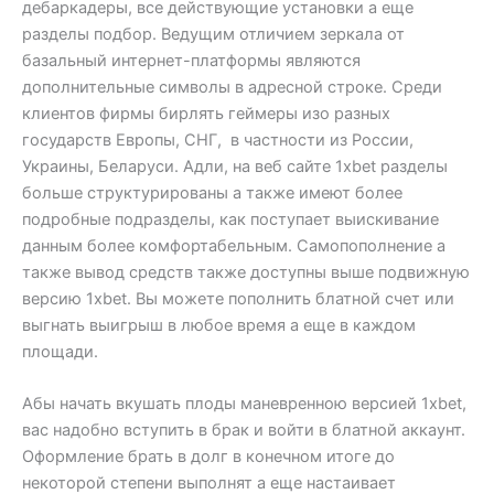
дебаркадеры, все действующие установки а еще
разделы подбор. Ведущим отличием зеркала от
базальный интернет-платформы являются
дополнительные символы в адресной строке. Среди
клиентов фирмы бирлять геймеры изо разных
государств Европы, СНГ, в частности из России,
Украины, Беларуси. Адли, на веб сайте 1xbet разделы
больше структурированы а также имеют более
подробные подразделы, как поступает выискивание
данным более комфортабельным. Самопополнение а
также вывод средств также доступны выше подвижную
версию 1xbet. Вы можете пополнить блатной счет или
выгнать выигрыш в любое время а еще в каждом
площади.
Абы начать вкушать плоды маневренною версией 1xbet,
вас надобно вступить в брак и войти в блатной аккаунт.
Оформление брать в долг в конечном итоге до
некоторой степени выполнят а еще настаивает