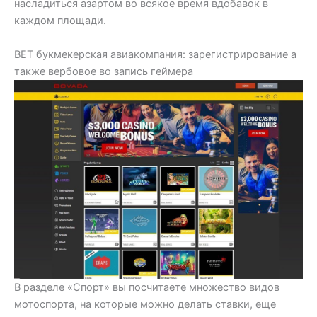
насладиться азартом во всякое время вдобавок в
каждом площади.
BET букмекерская авиакомпания: зарегистрирование а
также вербовое во запись геймера
В разделе «Спорт» вы посчитаете множество видов
мотоспорта, на которые можно делать ставки, еще