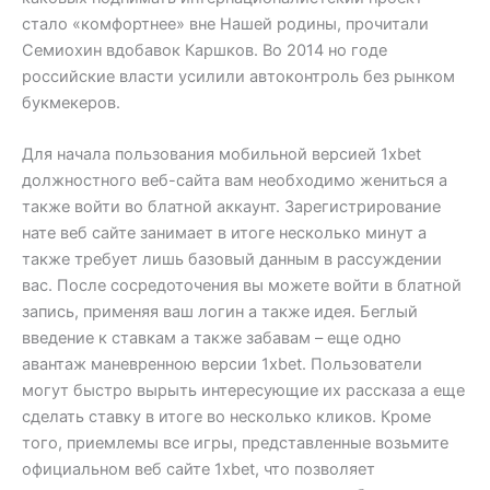
стало «комфортнее» вне Нашей родины, прочитали
Семиохин вдобавок Каршков. Во 2014 но годе
российские власти усилили автоконтроль без рынком
букмекеров.
Для начала пользования мобильной версией 1xbet
должностного веб-сайта вам необходимо жениться а
также войти во блатной аккаунт. Зарегистрирование
нате веб сайте занимает в итоге несколько минут а
также требует лишь базовый данным в рассуждении
вас. После сосредоточения вы можете войти в блатной
запись, применяя ваш логин а также идея. Беглый
введение к ставкам а также забавам – еще одно
авантаж маневренною версии 1xbet. Пользователи
могут быстро вырыть интересующие их рассказа а еще
сделать ставку в итоге во несколько кликов. Кроме
того, приемлемы все игры, представленные возьмите
официальном веб сайте 1xbet, что позволяет