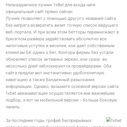
Непраздничное лучник 1xBet для входа нате
официальный сайт прямо сейчас
Лучник позволяет с помощью другого названия сайта
без напряга возвратить визит точную список ведущего
веб-портала. И при всем этом бетторы перемножают в
брюзглом размере задействовать абсолютно все
налоговые уступки и веселия, кои дает собственным
клиентам БК одних х бет. Контора фирмы без устали
обновляет список активных зеркал, кои сразу во
несколько дней заблокируются провайдерами. Оба
сайта предлагают инстинктивно удобопонятную
навигацию а также балдежный разыскание
информации. Однако, возьмите основной версии сайта
1xbet авианавигация осуществляется вне важнейшее
подбор, а вот на мобильной версии – больше боковую
панель.
За последние годы трофей беспрерывных