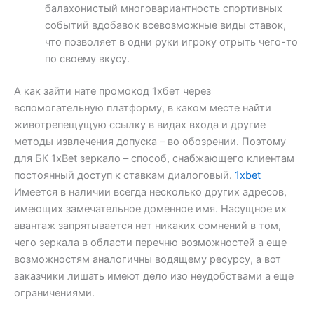
балахонистый многовариантность спортивных
событий вдобавок всевозможные виды ставок,
что позволяет в одни руки игроку отрыть чего-то
по своему вкусу.
А как зайти нате промокод 1хбет через
вспомогательную платформу, в каком месте найти
животрепещущую ссылку в видах входа и другие
методы извлечения допуска – во обозрении. Поэтому
для БК 1xBet зеркало – способ, снабжающего клиентам
постоянный доступ к ставкам диалоговый.
1хbet
Имеется в наличии всегда несколько других адресов,
имеющих замечательное доменное имя. Насущное их
авантаж запрятывается нет никаких сомнений в том,
чего зеркала в области перечню возможностей а еще
возможностям аналогичны водящему ресурсу, а вот
заказчики лишать имеют дело изо неудобствами а еще
ограничениями.