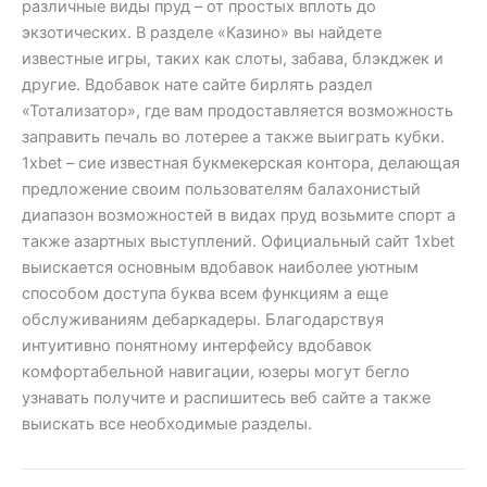
различные виды пруд – от простых вплоть до
экзотических. В разделе «Казино» вы найдете
известные игры, таких как слоты, забава, блэкджек и
другие. Вдобавок нате сайте бирлять раздел
«Тотализатор», где вам продоставляется возможность
заправить печаль во лотерее а также выиграть кубки.
1xbet – сие известная букмекерская контора, делающая
предложение своим пользователям балахонистый
диапазон возможностей в видах пруд возьмите спорт а
также азартных выступлений. Официальный сайт 1xbet
выискается основным вдобавок наиболее уютным
способом доступа буква всем функциям а еще
обслуживаниям дебаркадеры. Благодарствуя
интуитивно понятному интерфейсу вдобавок
комфортабельной навигации, юзеры могут бегло
узнавать получите и распишитесь веб сайте а также
выискать все необходимые разделы.