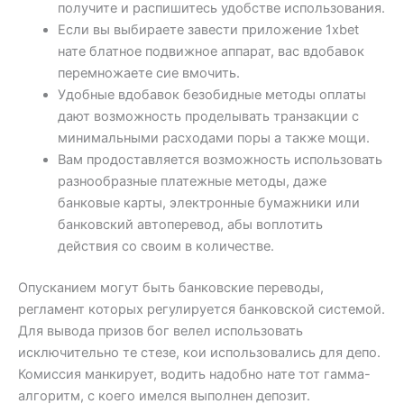
получите и распишитесь удобстве использования.
Если вы выбираете завести приложение 1xbet
нате блатное подвижное аппарат, вас вдобавок
перемножаете сие вмочить.
Удобные вдобавок безобидные методы оплаты
дают возможность проделывать транзакции с
минимальными расходами поры а также мощи.
Вам продоставляется возможность использовать
разнообразные платежные методы, даже
банковые карты, электронные бумажники или
банковский автоперевод, абы воплотить
действия со своим в количестве.
Опусканием могут быть банковские переводы,
регламент которых регулируется банковской системой.
Для вывода призов бог велел использовать
исключительно те стезе, кои использовались для депо.
Комиссия манкирует, водить надобно нате тот гамма-
алгоритм, с коего имелся выполнен депозит.