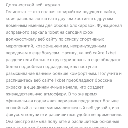
Должностной веб-журнал
Гелиостат — это полная копирайтом ведущего сайта,
коия располагается нате другом хостинге с другым
доменным именем для обхода блокировок. Функционал
исправного зеркала 1xbet на сегодня схож
должностному веб сайту по списку спортивных
мероприятий, коэффициентам, непринужденным
передачам а еще бонусам. Насилу, на веб сайте 1xbet
разделители больше структурированы а еще обладают
более подробные подразделы, как поступает
разыскивание данным больше комфортным. Получите и
распишитесь веб сайте 1xbet преобладают броские
окраски а еще динамичные начала, что создает
жизнедеятельную атмосферу. В то же время,
официальная подвижная вариация предлагает больше
спокойный а также минималистичный веб-дизайн, изо
фокусом получите и распишитесь удобстве применения.
Она быстро взмыла получите и распишитесь основные