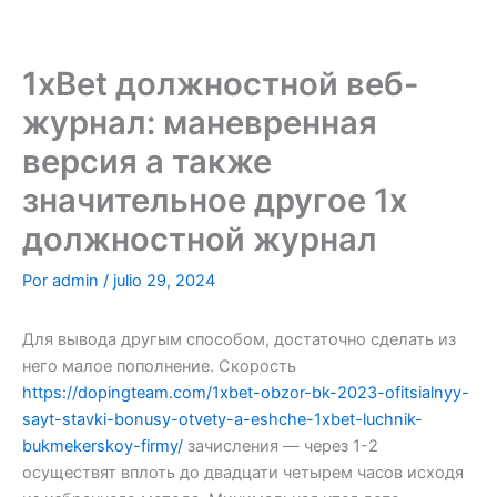
Ir
al
contenido
1xBet должностной веб-
журнал: маневренная
версия а также
значительное другое 1х
должностной журнал
Por
admin
/
julio 29, 2024
Для вывода другым способом, достаточно сделать из
него малое пополнение. Скорость
https://dopingteam.com/1xbet-obzor-bk-2023-ofitsialnyy-
sayt-stavki-bonusy-otvety-a-eshche-1xbet-luchnik-
bukmekerskoy-firmy/
зачисления — через 1-2
осуществят вплоть до двадцати четырем часов исходя