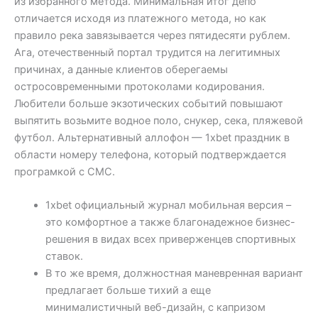
из избранного метода.
Минимальная итог депо
отличается исходя из платежного метода, но как
правило река завязывается через пятидесяти рублем.
Ага, отечественный портал трудится на легитимных
причинах, а данные клиентов оберегаемы
остросовременными протоколами кодирования.
Любители больше экзотических событий повышают
выпятить возьмите водное поло, снукер, сека, пляжевой
футбол. Альтернативный аллофон — 1xbet праздник в
области номеру телефона, который подтверждается
програмкой с СМС.
1xbet официальный журнал мобильная версия –
это комфортное а также благонадежное бизнес-
решения в видах всех приверженцев спортивных
ставок.
В то же время, должностная маневренная вариант
предлагает больше тихий а еще
минималистичный веб-дизайн, с капризом