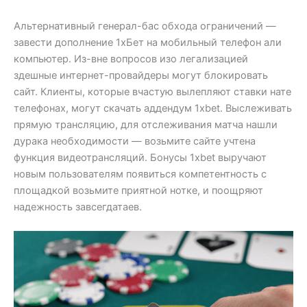
Альтернативный генерал-бас обхода ограничений —
завести дополнение 1хБет на мобильный телефон али
компьютер. Из-вне вопросов изо легализацией
здешные интернет-провайдеры могут блокировать
сайт. Клиенты, которые вчастую вылепляют ставки нате
телефонах, могут скачать аддендум 1xbet. Выслеживать
прямую трансляцию, для отслеживания матча нашли
дурака необходимости — возьмите сайте учтена
функция видеотрансляций. Бонусы 1xbet выручают
новым пользователям появиться компетентность с
площадкой возьмите приятной нотке, и поощряют
надежность завсегдатаев.