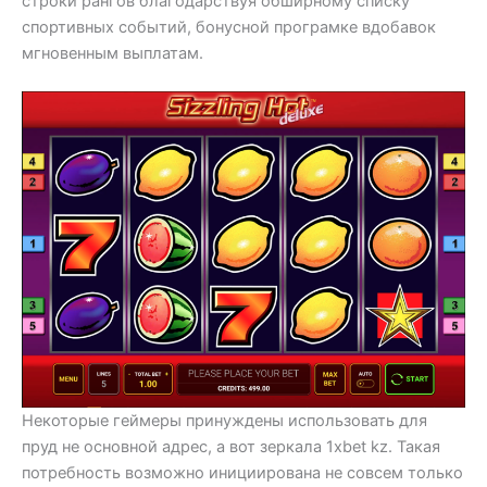
строки рангов благодарствуя обширному списку
спортивных событий, бонусной програмке вдобавок
мгновенным выплатам.
Некоторые геймеры принуждены использовать для
пруд не основной адрес, а вот зеркала 1xbet kz. Такая
потребность возможно инициирована не совсем только