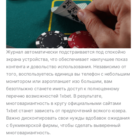
Журнал автоматически подстраивается под спокойно
экрана устройства, что обеспечивает наилучшее показ
контента и довольство использования. Независимо от
того, воспользуетесь единица вы телефон с небольшим
монитором или аэропланшет изо большим, вам
безотлыжно станете иметь доступ к полноценному
перечню возможностей 1xbet. В результате,
многовариантность в кругу официальными сайтами
1xbet станет зависеть от предпочтений всякого юзера.
Важно дисконтировать свои нужды вдобавок ожидания
с букмекерской фирмы, чтобы сделать выверенный
многовариантность.