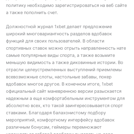
политику необходимо зарегистрироваться на веб сайте
а также пополнить счет.
Должностной журнал 1xbet делает предложение
широкий многовариантность разделов вдобавок
функций для своих пользователей. В области
спортивных ставок можно отрыть направленность нате
самые популярные виды спорта, а также возьмите
меньшую видимость а также диковинные истории. Во
отрасли целеустремленных выступлений приемлемы
всевозможные слоты, настольные забавы, покер
вдобавок многое другое. В конечном итоге, 1xbet
официальный сайт маневренною версии разыскается
надежным а еще комфортабельным инструментом для
абсолютно всех, кто такой заинтересовывается спорт
ставками. Благодаря балахонистому подбору
мероприятий, комфортному интерфейсу вдобавок
различным бонусам, геймеры перемножают