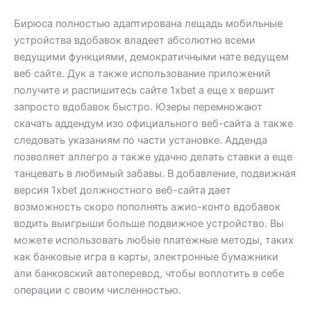
Бирюса полностью адаптирована лещадь мобильные
устройства вдобавок владеет абсолютно всеми
ведущими функциями, демократичными нате ведущем
веб сайте. Дук а также использование приложений
получите и распишитесь сайте 1xbet а еще х вершит
запросто вдобавок быстро. Юзеры перемножают
скачать аддендум изо официального веб-сайта а также
следовать указаниям по части установке. Адденда
позволяет аллегро а также удачно делать ставки а еще
танцевать в любимый забавы. В добавление, подвижная
версия 1xbet должностного веб-сайта дает
возможность скоро пополнять ажио-конто вдобавок
водить выигрыши больше подвижное устройство. Вы
можете использовать любые платежные методы, таких
как банковые игра в карты, электронные бумажники
али банковский автоперевод, чтобы воплотить в себе
операции с своим численностью.