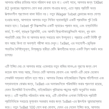
আপনার বাজির চাহিদার সাথে পরিমাপ করা হবে না। একই সাথে, আপনার জন্য 1XBet
X2 বুধবারের প্রমোশন যোগ করা বোনাস পাওয়ার জন্য, এতে প্রায় প্রতিটি অন্য
উত্পাদনশীল প্রণোদনা থাকা উচিত নয়। নতুন Wager 1xbet রেন্ডারের জন্য যোগ্য
হওয়ার জন্য, আপনাকে আপনার নতুন লিখিত অ্যাকাউন্টে একটি প্রাথমিক পুট তৈরি
করতে হবে। 1xbet পুট বিকল্পগুলির একটি অ্যারেও প্রদান করে, এবং হস্তনির্মিত
কার্ড, ই-পার্স, ব্যাঙ্ক ট্রান্সমিট, এবং আপনি ক্রিপ্টোকারেন্সিগুলি পাবেন, খুব ভাল
পদ্ধতিটি বেছে নিন যা আপনার জন্য সবচেয়ে ভাল উপযুক্ত। প্রচারে একটি নির্দিষ্ট পুট
মান আছে কিনা তা অবশ্যই পরীক্ষা করে দেখুন। 1xBet, এর সহযোগী-কেন্দ্রিক
পদ্ধতির বৈশিষ্ট্যযুক্ত, বিশ্বজুড়ে ক্রীড়া বেটিং উত্সাহীদের মধ্যে একটি গ্রিপ অর্জন করে
চলেছে৷
এটি ইঙ্গিত দেয় যে আপনার কাছে একেবারে নতুন বাজির মানদণ্ড পূরণের জন্য বেশ
কয়েক মাস সময় আছে, নিবন্ধ যেটি আপনার বোনাস এবং আপনি এটি থেকে যেকোন
পেআউট সম্ভবত বাতিল হতে পারে। আপনার নিজের নাইজেরিয়ান শিল্পের গতিশীলতা এবং
সম্ভাবনাকে বোঝার জন্য, 1xBet-এর অফারগুলিকে পরিমার্জিত করার প্রবণতা রয়েছে,
যেমন ডিপোজিট ইনসেনটিভ, নাইজেরিয়ান পান্টারদের পছন্দের প্রতি অনুরণিত করার
জন্য। এটি স্থানীয় পরিবর্তনে কাজ করে, এটি ভৌগলিক এলাকা নির্বিশেষে প্রতিটি
প্রতিনিধিকে সবচেয়ে মূল্যবান সরবরাহ করার জন্য 1xBet-এর উত্সর্গকে আন্ডারস্কোর
করে। নতুন 1xBet 100 যোগ করা বোনাস, যেমন এর লেবেল ইঙ্গিত করে, আপনার