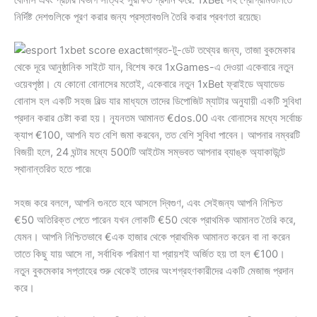
বোনাস এবং প্রচার বিভাগ সত্যিই সুরক্ষিত প্রদান করে. 1xBet সহ প্রোগ্রামগুলিতে
নির্দিষ্ট দেশগুলিকে পূরণ করার জন্য প্রস্তাবগুলি তৈরি করার প্রবণতা রয়েছে৷
জাগ্রত-টু-ডেট তথ্যের জন্য, তাজা বুকমেকার
থেকে দূরে আনুষ্ঠানিক সাইটে যান, বিশেষ করে 1xGames-এ দেওয়া একেবারে নতুন
ওয়েবপৃষ্ঠা। যে কোনো বোনাসের মতোই, একেবারে নতুন 1xBet ফ্রাইডে অ্যাডেড
বোনাস হল একটি সহজ বিল্ড যার মাধ্যমে তাদের ডিপোজিট ম্যাটার অনুযায়ী একটি সুবিধা
প্রদান করার চেষ্টা করা হয়। ন্যূনতম আমানত €dos.00 এবং বোনাসের মধ্যে সর্বোচ্চ
ক্যাপ €100, আপনি যত বেশি জমা করবেন, তত বেশি সুবিধা পাবেন। আপনার নম্বরটি
বিজয়ী হলে, 24 ঘন্টার মধ্যে 500টি আইটেম সম্ভবত আপনার ব্যাঙ্ক অ্যাকাউন্টে
স্থানান্তরিত হতে পারে৷
সহজ করে বললে, আপনি গুনতে হবে আসলে দ্বিগুণ, এবং সেইজন্য আপনি নিশ্চিত
€50 অতিরিক্ত পেতে পারেন যখন লোকটি €50 থেকে প্রাথমিক আমানত তৈরি করে,
যেমন। আপনি নিশ্চিতভাবে €এক হাজার থেকে প্রাথমিক আমানত করেন বা না করেন
তাতে কিছু যায় আসে না, সর্বাধিক পরিমাণ যা প্রায়শই অর্জিত হয় তা হল €100।
নতুন বুকমেকার সপ্তাহের শুরু থেকেই তাদের অংশগ্রহণকারীদের একটি মেজাজ প্রদান
করে।