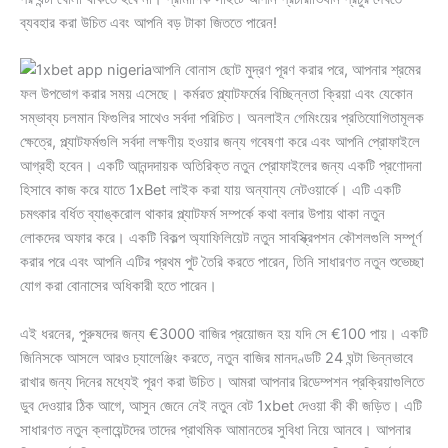
ব্যবহার করা উচিত এবং আপনি বড় টাকা জিততে পারেন!
আপনি বোনাস ছোট মুদ্রণ পূরণ করার পরে, আপনার শ্রমের
ফল উপভোগ করার সময় এসেছে। কর্মরত প্ল্যাটফর্মের বিচ্ছিন্নতা ক্রিয়া এবং যেকোন
সম্ভাব্য চলমান ফিগুলির সাথেও সর্বদা পরিচিত। অনলাইন গেমিংয়ের প্রতিযোগিতামূলক
ক্ষেত্রে, প্ল্যাটফর্মগুলি সর্বদা লক্ষণীয় হওয়ার জন্য গবেষণা করে এবং আপনি প্রোফাইলে
আগ্রহী হবেন। একটি আনন্দদায়ক অতিরিক্ত নতুন প্রোফাইলের জন্য একটি প্রণোদনা
হিসাবে কাজ করে যাতে 1xBet লাইক করা যায় অন্যান্য নেটওয়ার্কে। এটি একটি
চমৎকার বর্ধিত ব্যাঙ্করোল থাকার প্ল্যাটফর্ম সম্পর্কে কথা বলার উপায় থাকা নতুন
লোকদের অফার করে। একটি বিকল্প অ্যাফিলিয়েট নতুন সাবস্ক্রিপশন কৌশলগুলি সম্পূর্ণ
করার পরে এবং আপনি এটির প্রথম পুট তৈরি করতে পারেন, তিনি সাধারণত নতুন শুভেচ্ছা
যোগ করা বোনাসের অধিকারী হতে পারেন।
এই ধরনের, পুরুষদের জন্য €3000 বাজির প্রয়োজন হয় যদি সে €100 পায়। একটি
জিনিসকে আসলে আরও চ্যালেঞ্জিং করতে, নতুন বাজির মানদণ্ডটি 24 ঘন্টা ভিন্নভাবে
রাখার জন্য দিনের মধ্যেই পূরণ করা উচিত। আমরা আপনার রিডেম্পশন প্রক্রিয়াগুলিতে
ডুব দেওয়ার ঠিক আগে, আসুন জেনে নেই নতুন বেট 1xbet দেওয়া কী কী জড়িত। এটি
সাধারণত নতুন ক্লায়েন্টদের তাদের প্রাথমিক আমানতের সুবিধা নিয়ে আনবে। আপনার