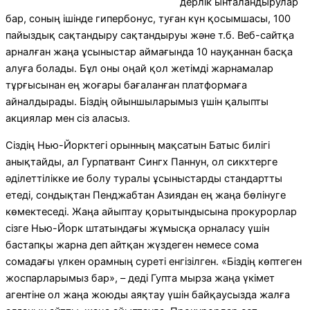
дерлік ынталандырулар
бар, соның ішінде гипербонус, туған күн қосымшасы, 100
пайыздық сақтандыру сақтандыруы және т.б. Веб-сайтқа
арналған жаңа ұсыныстар аймағында 10 науқаннан басқа
алуға болады. Бұл оны оңай қол жетімді жарнамалар
тұрғысынан ең жоғары бағаланған платформаға
айналдырады. Біздің ойыншыларымыз үшін қалыпты
акциялар мен сіз аласыз.
Сіздің Нью-Йорктегі орынның мақсатын Батыс билігі
анықтайды, ал Гурпатвант Сингх Паннун, ол сикхтерге
әділеттілікке ие болу туралы ұсыныстарды стандартты
етеді, сондықтан Пенджабтан Азиядан ең жаңа бөлінуге
көмектеседі. Жаңа айыптау қорытындысына прокурорлар
сізге Нью-Йорк штатындағы жұмысқа орналасу үшін
бастапқы жарна деп айтқан жүздеген немесе сома
сомадағы үлкен орамның суреті енгізілген. «Біздің көптеген
жоспарларымыз бар», – деді Гупта мырза жаңа үкімет
агентіне ол жаңа жоюды аяқтау үшін байқаусызда жалға