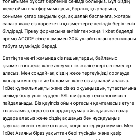
толығымен рұқсат бергеніне сенімді болыңыз. Бұл біздің
жеке ойын платформамыздың барлық қырларына,
сонымен қатар заңдылыққа, ақшалай баспанаға, жоғары
сапаға және сіз көрсететін қызметтерге кепілдік берілгенін
білдіреді. Тіркеу формасына енгізілген жаңа 1 xbet беделді
промо ACODE сізге шамамен 30% ұлғайтылған қосымшаны
табуға мүмкіндік береді.
Беттің төменгі жағында сіз ғашықтарды, байланыс
қызметін көресіз және әлеуметтік желіге кері сілтемелер
аласыз. Мен сондай-ақ сіздің жеке тергеуіңізді қорғауда
жоғары күштерге ие боламын және сіз ақшалай аласыз.
1xBet құпиялылықты және сіз өз оқуыңыздың тұтастығына
сенімді болу үшін күрделі SSL шифрлау технологиясын
пайдаланады. Біз қауіпсіз ойын ортасын қамтамасыз етуге
тырысамыз, онда сіз олардың құмар ойындарына назар
аудара аласыз және сіздің ақшаңыз бен нұсқауыңыз
қауіпсіз екенін түсіне отырып, көңіл көтеруіңіз мүмкін. Мен
1xBet Азияны біраз уақыттан бері түсіндім және қазір