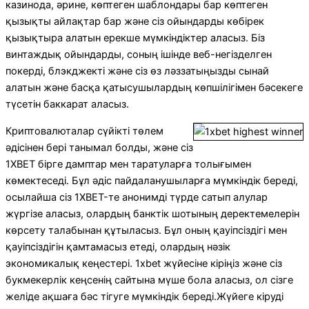
казинода, әрине, көптеген шаблондары бар көптеген
қызықты айлақтар бар және сіз ойындарды көбірек
қызықтыра алатын ерекше мүмкіндіктер аласыз. Біз
винтаждық ойындарды, соның ішінде веб-негізделген
покерді, блэкджекті және сіз өз ләззатыңызды сынай
алатын және басқа қатысушылардың көпшілігімен бәсекеге
түсетін баккарат аласыз.
Криптовалюталар сүйікті төлем
әдісінен бері танымал болды, және сіз
1XBET бірге дамптар мен таратуларға толығымен
көмектеседі. Бұл әдіс пайдаланушыларға мүмкіндік береді,
осылайша сіз 1XBET-те анонимді түрде сатып алулар
жүргізе аласыз, олардың банктік шотының деректемелерін
көрсету талабынан құтыласыз. Бұл оның қауіпсіздігі мен
қауіпсіздігін қамтамасыз етеді, олардың нәзік
экономикалық кеңестері. 1xbet жүйесіне кіріңіз және сіз
букмекерлік кеңсенің сайтына мүше бола аласыз, ол сізге
желіде ақшаға бәс тігуге мүмкіндік береді.Жүйеге кіруді