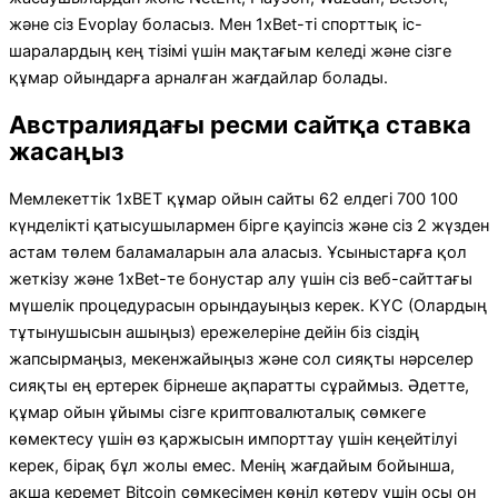
және сіз Evoplay боласыз. Мен 1xBet-ті спорттық іс-
шаралардың кең тізімі үшін мақтағым келеді және сізге
құмар ойындарға арналған жағдайлар болады.
Австралиядағы ресми сайтқа ставка
жасаңыз
Мемлекеттік 1xBET құмар ойын сайты 62 елдегі 700 100
күнделікті қатысушылармен бірге қауіпсіз және сіз 2 жүзден
астам төлем баламаларын ала аласыз. Ұсыныстарға қол
жеткізу және 1xBet-те бонустар алу үшін сіз веб-сайттағы
мүшелік процедурасын орындауыңыз керек. KYC (Олардың
тұтынушысын ашыңыз) ережелеріне дейін біз сіздің
жапсырмаңыз, мекенжайыңыз және сол сияқты нәрселер
сияқты ең ертерек бірнеше ақпаратты сұраймыз. Әдетте,
құмар ойын ұйымы сізге криптовалюталық сөмкеге
көмектесу үшін өз қаржысын импорттау үшін кеңейтілуі
керек, бірақ бұл жолы емес. Менің жағдайым бойынша,
ақша керемет Bitcoin сөмкесімен көңіл көтеру үшін осы он