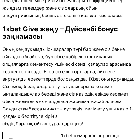
олардың шешіміне ризамын. Жоғары коэффициенттер,
жылдам төлемдер және сіз олардың ойын
индустриясының басшысы екеніне көз жеткізе аласыз.
1xbet Give жеңу – Дүйсенбі бонус
заңнамасы
Оның кең ауқымды іс-шаралар түрі бар және сіз бейне
ойынды ойнайсыз, бұл сізге көбірек экзотикалық
опцияларға көмектесу үшін ескі сәнді қалаулар арасында
кез келген жерде. Егер сіз ескі порттарда, әйтпесе
виртуалды әрекеттерде болсаңыз да, 1Xbet оны қорғайды.
Сіз емес, бірақ олар өз тұтынушыларына керемет
ынталандырулар береді және сіз қазірдің өзінде керемет
ойын жиынтығының алдында жарнама жасай аласыз.
Сондықтан басқа минутты күтпеңіз; иелік ету үшін қазір 1-
қадам x бәс тігуге кіріңіз
сіздің барлық ойнау құралдарыңыз!
1xbet құмар кәсіпорнында