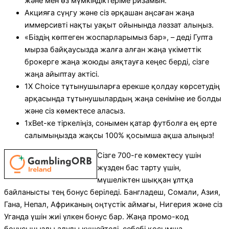
және мен өз мүмкіндіктеріме ризамын.
Акцияға сүңгу және сіз әрқашан аңсаған жаңа
иммерсивті нақты уақыт ойынында ләззат алыңыз.
«Біздің көптеген жоспарларымыз бар», – деді Гупта
мырза байқаусызда жалға алған жаңа үкіметтік
брокерге жаңа жоюды аяқтауға кеңес берді, сізге
жаңа айыптау актісі.
1X Choice тұтынушыларға ерекше қолдау көрсетудің
арқасында тұтынушылардың жаңа сеніміне ие болды
және сіз көмектесе аласыз.
1xBet-ке тіркеліңіз, сонымен қатар футболға ең ерте
салымыңызда жақсы 100% қосымша ақша алыңыз!
Сізге 700-ге көмектесу үшін
жүзден бас тарту үшін,
мүшеліктен шыққан ұлтқа
байланысты тең бонус беріледі. Бангладеш, Сомали, Азия,
Гана, Непал, Африканың оңтүстік аймағы, Нигерия және сіз
Уганда үшін жиі үлкен бонус бар. Жаңа промо-код
бонусыңызды алуды күшейтеді, себебі қосымша