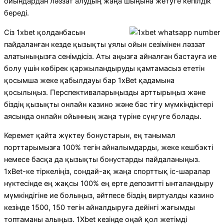
ойындардан ләззат алудың жаңа шыңына жетуге кепілдік
береді.
Сіз 1xbet қолданбасын
пайдаланған кезде қызықты ұялы ойын сезімінен ләззат
алатыныңызға сенімдісіз. Аты аңызға айналған бастауға ие
болу үшін көбірек қаржыландыруды қамтамасыз ететін
қосымша жеке қабылдауы бар 1xBet қадамына
қосылыңыз. Перспективаларыңызды арттырыңыз және
біздің қызықты онлайн казино және бәс тігу мүмкіндіктері
аясында онлайн ойынның жаңа түріне сүңгуге болады.
Керемет қайта жүктеу бонустарын, ең танымал
порттарымызға 100% тегін айналымдарды, жеке кешбэкті
немесе басқа да қызықты бонустарды пайдаланыңыз.
1xBet-ке тіркеліңіз, сондай-ақ жаңа спорттық іс-шаралар
нүктесінде ең жақсы 100% ең ерте депозитті ынталандыру
мүмкіндігіне ие болыңыз, әйтпесе біздің виртуалды казино
кезінде 1500, 150 тегін айналдыруға дейінгі жағымды
топтаманы алыңыз. 1Xbet кезінде оңай қол жетімді