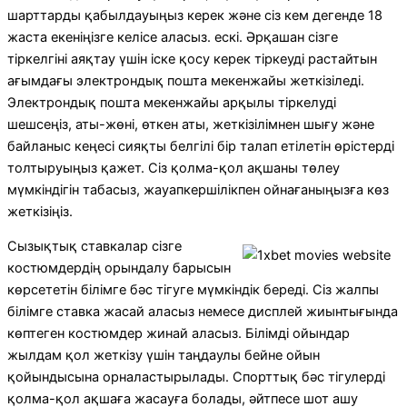
шарттарды қабылдауыңыз керек және сіз кем дегенде 18
жаста екеніңізге келісе аласыз. ескі. Әрқашан сізге
тіркелгіні аяқтау үшін іске қосу керек тіркеуді растайтын
ағымдағы электрондық пошта мекенжайы жеткізіледі.
Электрондық пошта мекенжайы арқылы тіркелуді
шешсеңіз, аты-жөні, өткен аты, жеткізілімнен шығу және
байланыс кеңесі сияқты белгілі бір талап етілетін өрістерді
толтыруыңыз қажет. Сіз қолма-қол ақшаны төлеу
мүмкіндігін табасыз, жауапкершілікпен ойнағаныңызға көз
жеткізіңіз.
Сызықтық ставкалар сізге
костюмдердің орындалу барысын
көрсететін білімге бәс тігуге мүмкіндік береді. Сіз жалпы
білімге ставка жасай аласыз немесе дисплей жиынтығында
көптеген костюмдер жинай аласыз. Білімді ойындар
жылдам қол жеткізу үшін таңдаулы бейне ойын
қойындысына орналастырылады. Спорттық бәс тігулерді
қолма-қол ақшаға жасауға болады, әйтпесе шот ашу