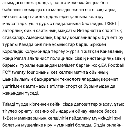
ағымдағы электрондық пошта мекенжайыңыз бен
байланыс нөміріңіз өте маңызды екенін есте сақтаңыз,
өйткені олар пароль деректерін қалпына келтіру
мақсаттары үшін дұрыс пайдаланыла бастайды. 1XBET |
авторлық ойын сайтының мақсаты Интернетте спорттық
ставкалар. Америкалық барлау компаниялары бұл өлтіру
туралы Канада билігіне ұсыныстар берді. Біріккен
Корольдік Колумбияда тергеу жүргізіп жатқан Канаданың
жаңа Регал альпинист полициясы сіздің инстанцияңыздың
барысы туралы ешқандай мәлімет берген жоқ.EA Football
FC™ twenty four ойыны кез келген матчта ойынның
шынайылығын басқаратын технологиялардың керемет
үштігімен қамтамасыз етілген спортқа бұрынғыдан да
жақындай түседі.
Тиімді түрде кіргеннен кейін, сізде депозиттер жасау, ұтыс
тігулер орнату, казино ойындарын ойнау немесе басқа
1xBet мамандарының көпшілігін пайдалану мүмкіндігі жиі
болатын мүшелікке кіру мүмкіндігі болады. Біздің онлайн-