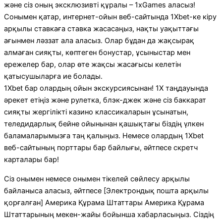
және сіз оның эксклюзивті құралы – 1xGames аласыз!
Сонымен қатар, интернет-ойын веб-сайтында 1Xbet-ке кіру
арқылы ставкаға ставка жасасаңыз, нақты уақыттағы
ағынмен ләззат ала аласыз. Олар бұдан да жақсырақ
алмаған сияқты, көптеген бонустар, ұсыныстар мен
ережелер бар, олар өте жақсы жасағысы келетін
қатысушыларға ие болады.
1Xbet бар олардың ойын экскурсиясынан! 1X таңдауында
әрекет етіңіз және рулетка, блэк-джек және сіз баккарат
сияқты жергілікті казино классикаларын ұсынатын,
теледидарлық бейне ойынынан қашықтағы біздің үлкен
баламаларымызға таң қалыңыз. Немесе олардың 1Xbet
веб-сайтының порттары бар байлығы, әйтпесе скретч
карталары бар!
Сіз онымен немесе онымен тікелей сөйлесу арқылы
байланыса аласыз, әйтпесе [Электрондық пошта арқылы
қорғалған] Америка Құрама Штаттары Америка Құрама
Штаттарының мекен-жайы бойынша хабарласыңыз. Сіздің