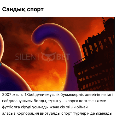
Сандық спорт
2007 жылы 1Xbet дүниежүзілік букмекерлік әлемінің негізгі
пайдаланушысы болды, тұтынушыларға көптеген жеке
футболға кіруді ұсынады және сіз ойын ойнай
аласыз.Корпорация виртуалды спорт түрлерін де ұсынады