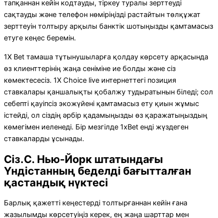
тапқаннан кейін кодтауды, тіркеу туралы зерттеуді
сақтауды және телефон нөміріңізді растайтын төлқұжат
зерттеуін толтыру арқылы банктік шотыңызды қамтамасыз
етуге кеңес беремін.
1X Bet тамаша тұтынушыларға қолдау көрсету арқасында
өз клиенттерінің жаңа сеніміне ие болды және сіз
көмектесесіз. 1X Choice live интернеттегі позиция
ставкалары қаншалықты қобалжу тудыратынын біледі; сол
себепті қауіпсіз экожүйені қамтамасыз ету қиын жұмыс
істейді, ол сіздің әрбір қадамыңызды өз қаражатыңыздың
көмегімен иеленеді. Бір мезгілде 1xBet енді жүздеген
ставкаларды ұсынады.
Сіз.С. Нью-Йорк штатындағы
Үндістанның беделді бағытталған
қастандық нүктесі
Барлық қажетті кеңестерді толтырғаннан кейін ғана
жазылымды көрсетуіңіз керек, ең жаңа шарттар мен