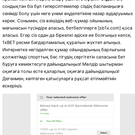
сондықтан біз бұл гиперсілтемелер сіздің баспанаңызға
сенімді болу үшін неге үнемі өңделетініне назар аударуымыз
керек. Сонымен, сіз өзіңіздің веб-құмар ойынының
мағынасын түсіндіре аласыз, бетбелгілерге [sb1x.com] қоса
аласыз. Егер сіз одан да біркелкі әдіске ие болғыңыз келсе,
1xBET ресми бағдарламалық құралын жүктеп алыңыз.
Интернетке негізделген құмар ойындарының барлығына
қолжетімді спорттық бәс тігудің сергітетін саласына бет
бұруға көмектесуге дайындалыңыз! Мөлдір шытырман
оқиғаға толы есте қаларлық оқиғаға дайындалыңыз!
Дегенмен, көптеген қатысуларға рұқсат етілмейтінін
ескеріңіз.