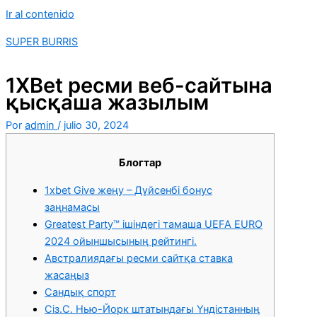
Ir al contenido
SUPER BURRIS
1XBet ресми веб-сайтына
қысқаша жазылым
Por
admin
/
julio 30, 2024
Блогтар
1xbet Give жеңу – Дүйсенбі бонус
заңнамасы
Greatest Party™ ішіндегі тамаша UEFA EURO
2024 ойыншысының рейтингі.
Австралиядағы ресми сайтқа ставка
жасаңыз
Сандық спорт
Сіз.С. Нью-Йорк штатындағы Үндістанның