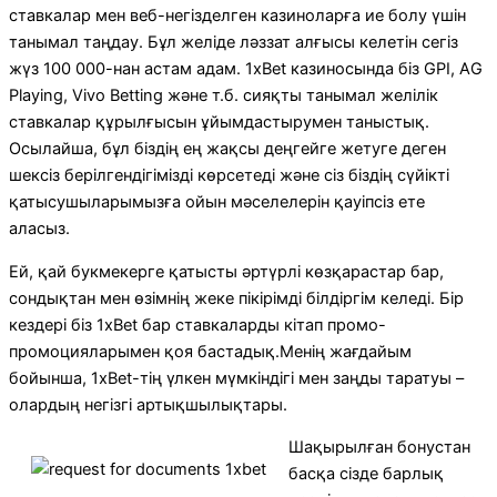
ставкалар мен веб-негізделген казиноларға ие болу үшін
танымал таңдау. Бұл желіде ләззат алғысы келетін сегіз
жүз 100 000-нан астам адам. 1xBet казиносында біз GPI, AG
Playing, Vivo Betting және т.б. сияқты танымал желілік
ставкалар құрылғысын ұйымдастырумен таныстық.
Осылайша, бұл біздің ең жақсы деңгейге жетуге деген
шексіз берілгендігімізді көрсетеді және сіз біздің сүйікті
қатысушыларымызға ойын мәселелерін қауіпсіз ете
аласыз.
Ей, қай букмекерге қатысты әртүрлі көзқарастар бар,
сондықтан мен өзімнің жеке пікірімді білдіргім келеді. Бір
кездері біз 1xBet бар ставкаларды кітап промо-
промоцияларымен қоя бастадық.Менің жағдайым
бойынша, 1xBet-тің үлкен мүмкіндігі мен заңды таратуы –
олардың негізгі артықшылықтары.
Шақырылған бонустан
басқа сізде барлық