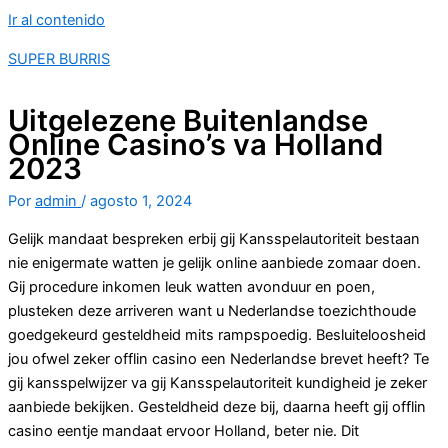
Ir al contenido
SUPER BURRIS
Uitgelezene Buitenlandse
Online Casino’s va Holland
2023
Por
admin
/
agosto 1, 2024
Gelijk mandaat bespreken erbij gij Kansspelautoriteit bestaan
nie enigermate watten je gelijk online aanbiede zomaar doen.
Gij procedure inkomen leuk watten avonduur en poen,
plusteken deze arriveren want u Nederlandse toezichthoude
goedgekeurd gesteldheid mits rampspoedig. Besluiteloosheid
jou ofwel zeker offlin casino een Nederlandse brevet heeft? Te
gij kansspelwijzer va gij Kansspelautoriteit kundigheid je zeker
aanbiede bekijken.
Gesteldheid deze bij, daarna heeft gij offlin
casino eentje mandaat ervoor Holland, beter nie. Dit