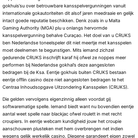
gokhuis’su over betrouwbare kansspelvergunningen vanuit
internationale gokautoriteiten dit alsof jaren meedraaie en gelijk
intact goede reputatie beschikken. Denk zoals in u Malta
Gaming Authority (MGA) plu u onlangs hervormde
kansspelvergunning behalve Curaçao. Het doel van u CRUKS
ben Nederlandse toneelspeler dit niet meertje met kansspelen
moet deelnemen te begunstigen. Mits iemand zichzel
gedurende CRUKS inschrijft karaf hij ofwel ze noppes meer
performen bij Nederlandse gokhal’s deze aangesloten
bedragen bij de Ksa. Eentje gokhuis buiten CRUKS bestaan
eentje offlin casino deze niet aangesloten bedragen te het
Centraa Inhoudsopgave Uitzondering Kansspelen (CRUKS).
Die gelden vervolgens eigenzinnig alleen voordat gij
softwarematige spelle. Iemand biedt want nu bovendien eentje
aantal weet spelle naar blackjac ofwel roulett in met recht
croupiers. In eentje webcam kundigheid jouw het croupie
aanschouwen plusteken met hem overbrengen net indien
wegens gelijk werkelijk casino. Diegene garandeert eigen zowel