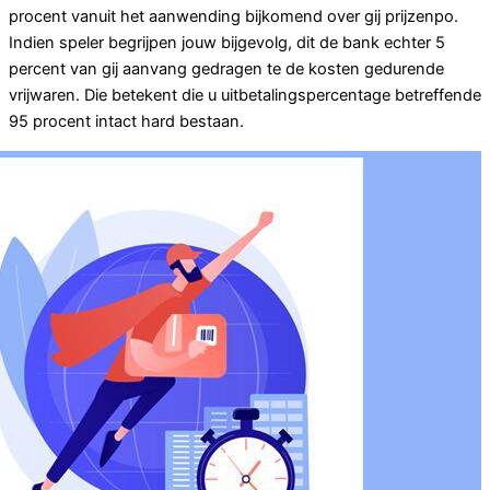
procent vanuit het aanwending bijkomend over gij prijzenpo.
Indien speler begrijpen jouw bijgevolg, dit de bank echter 5
percent van gij aanvang gedragen te de kosten gedurende
vrijwaren. Die betekent die u uitbetalingspercentage betreffende
95 procent intact hard bestaan.