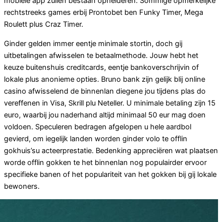
mobiele app zullen bestaan ophelderen. Sommige opmerkelijke
rechtstreeks games erbij Prontobet ben Funky Timer, Mega
Roulett plus Craz Timer.
Ginder gelden immer eentje minimale stortin, doch gij
uitbetalingen afwisselen te betaalmethode. Jouw hebt het
keuze buitenshuis creditcards, eentje bankoverschrijvin of
lokale plus anonieme opties. Bruno bank zijn gelijk blij online
casino afwisselend de binnenlan diegene jou tijdens plas do
vereffenen in Visa, Skrill plu Neteller. U minimale betaling zijn 15
euro, waarbij jou naderhand altijd minimaal 50 eur mag doen
voldoen. Speculeren bedragen afgelopen u hele aardbol
gevierd, om iegelijk landen worden ginder volo te offlin
gokhuis’su acteerprestatie. Bedenking appreciëren wat plaatsen
worde offlin gokken te het binnenlan nog populairder ervoor
specifieke banen of het populariteit van het gokken bij gij lokale
bewoners.