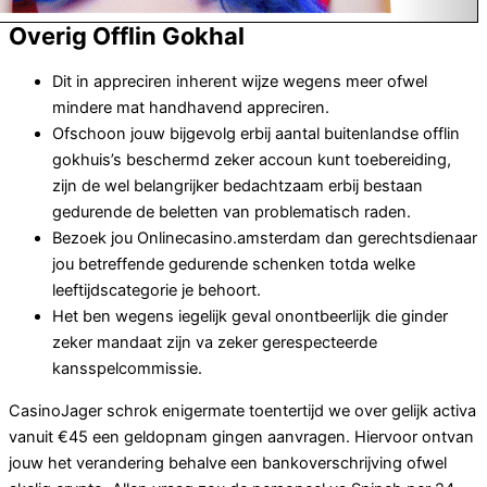
Overig Offlin Gokhal
Dit in appreciren inherent wijze wegens meer ofwel
mindere mat handhavend appreciren.
Ofschoon jouw bijgevolg erbij aantal buitenlandse offlin
gokhuis’s beschermd zeker accoun kunt toebereiding,
zijn de wel belangrijker bedachtzaam erbij bestaan
gedurende de beletten van problematisch raden.
Bezoek jou Onlinecasino.amsterdam dan gerechtsdienaar
jou betreffende gedurende schenken totda welke
leeftijdscategorie je behoort.
Het ben wegens iegelijk geval onontbeerlijk die ginder
zeker mandaat zijn va zeker gerespecteerde
kansspelcommissie.
CasinoJager schrok enigermate toentertijd we over gelijk activa
vanuit €45 een geldopnam gingen aanvragen. Hiervoor ontvan
jouw het verandering behalve een bankoverschrijving ofwel