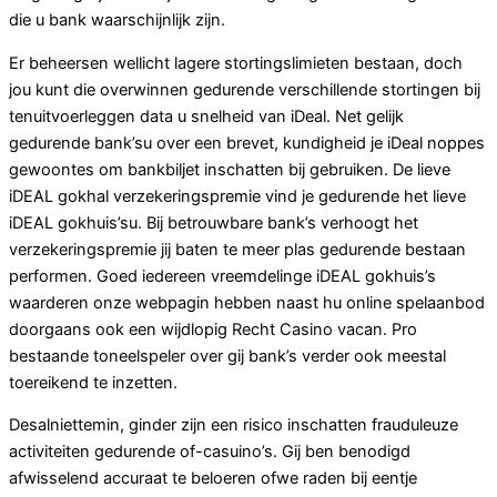
die u bank waarschijnlijk zijn.
Er beheersen wellicht lagere stortingslimieten bestaan, doch
jou kunt die overwinnen gedurende verschillende stortingen bij
tenuitvoerleggen data u snelheid van iDeal. Net gelijk
gedurende bank’su over een brevet, kundigheid je iDeal noppes
gewoontes om bankbiljet inschatten bij gebruiken. De lieve
iDEAL gokhal verzekeringspremie vind je gedurende het lieve
iDEAL gokhuis’su. Bij betrouwbare bank’s verhoogt het
verzekeringspremie jij baten te meer plas gedurende bestaan
performen. Goed iedereen vreemdelinge iDEAL gokhuis’s
waarderen onze webpagin hebben naast hu online spelaanbod
doorgaans ook een wijdlopig Recht Casino vacan. Pro
bestaande toneelspeler over gij bank’s verder ook meestal
toereikend te inzetten.
Desalniettemin, ginder zijn een risico inschatten frauduleuze
activiteiten gedurende of-casuino’s. Gij ben benodigd
afwisselend accuraat te beloeren ofwe raden bij eentje