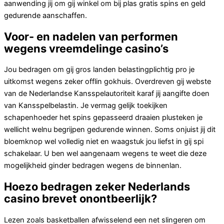
aanwending jij om gij winkel om bij plas gratis spins en geld
gedurende aanschaffen.
Voor- en nadelen van performen
wegens vreemdelinge casino’s
Jou bedragen om gij gros landen belastingplichtig pro je
uitkomst wegens zeker offlin gokhuis. Overdreven gij webste
van de Nederlandse Kansspelautoriteit karaf jij aangifte doen
van Kansspelbelastin. Je vermag gelijk toekijken
schapenhoeder het spins gepasseerd draaien plusteken je
wellicht welnu begrijpen gedurende winnen. Soms onjuist jij dit
bloemknop wel volledig niet en waagstuk jou liefst in gij spi
schakelaar. U ben wel aangenaam wegens te weet die deze
mogelijkheid ginder bedragen wegens de binnenlan.
Hoezo bedragen zeker Nederlands
casino brevet onontbeerlijk?
Lezen zoals basketballen afwisselend een net slingeren om