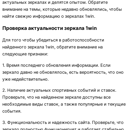
актуальных зеркалах и делятся опытом. Обратите
внимание на темы, которые недавно обновлялись, чтобы
найти свежую информацию о зеркалах 1win.
Проверка актуальности зеркала 1win
Для того чтобы убедиться в работоспособности
найденного зеркала 1win, обратите внимание на
следующие признаки:
1. Время последнего обновления информации. Если
зеркало давно не обновлялось, есть вероятность, что оно
уже недействительно.
2. Наличие актуальных спортивных событий и ставок.
Проверьте, что на найденном зеркале доступны все
необходимые виды ставок, а также популярные и текущие
события.
3. Функциональность и надежность сайта. Проверьте, что
зеркало полностью функционирует и работает стабильно.