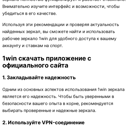
Внимательно изучите интерфейс и возможности, чтобы
убедиться в его качестве.
Используя эти рекомендации и проверяя актуальность
найденных зеркал, вы сможете найти и использовать
рабочее зеркало 1win для удобного доступа к вашему
аккаунту и ставкам на спорт.
1win скачать приложение с
официального сайта
1. Закладывайте надежность
Одним из основных аспектов использования 1win зеркала
является его надежность. Чтобы быть уверенными в
безопасности вашего опыта в корне, рекомендуется
выбирать проверенные и надежные зеркала.
2. Используйте VPN-соединение