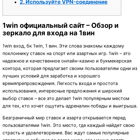
2. Используйте VPN-соединение
1win официальный сайт – Обзор и
зеркало для входа на 1вин
1win вход, бк 1win, 1 вин. Эти слова знакомы каждому
поклоннику ставок на спорт или азартных игр. 1win – это
надежное и качественное онлайн-казино и букмекерская
контора, которая предлагает своим пользователям одни из
лучших условий для заработка и хорошего
времяпрепровождения. Легкость входа и простота
использования, интересные предложения и широкий
выбор ставок – все это делает 1win популярным местом
для тех, кто хочет ощутить адреналин победы и выигрыша.
Безграничный мир ставок и азарта открывается перед
пользователями 1win. Это место, где каждый найдет свою
страсть и удовлетворение. Вас ждут самые популярные