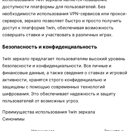
доступности платформы для пользователей. Без
необходимости использования VPN-сервисов или прокси-
серверов, зеркало позволяет быстро и просто получить
доступ к платформе 1win, обеспечивая возможность
совершать ставки и участвовать в различных играх.
Безопасность и конфиденциальность
1win зеркало предлагает пользователям высокий уровень
безопасности и конфиденциальности. Все личные и
финансовые данные, а также сведения о ставках и игровой
активности, хранятся строго конфиденциально и
защищены с помощью современных технологий
шифрования. Это обеспечивает надежность и защиту
пользователей от возможных угроз.
Преимущества использования 1win зеркала
Синонимы