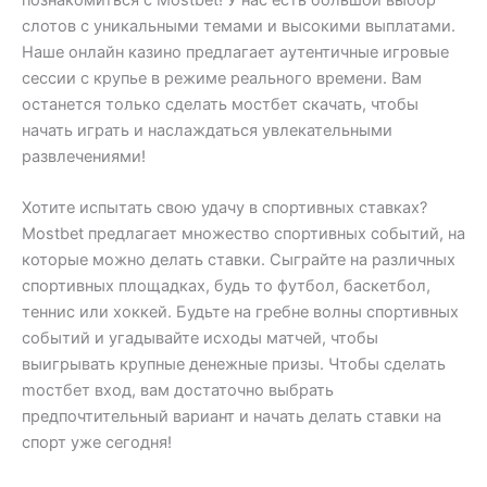
слотов с уникальными темами и высокими выплатами.
Наше онлайн казино предлагает аутентичные игровые
сессии с крупье в режиме реального времени. Вам
останется только сделать мостбет скачать, чтобы
начать играть и наслаждаться увлекательными
развлечениями!
Хотите испытать свою удачу в спортивных ставках?
Mostbet предлагает множество спортивных событий, на
которые можно делать ставки. Сыграйте на различных
спортивных площадках, будь то футбол, баскетбол,
теннис или хоккей. Будьте на гребне волны спортивных
событий и угадывайте исходы матчей, чтобы
выигрывать крупные денежные призы. Чтобы сделать
mостбет вход, вам достаточно выбрать
предпочтительный вариант и начать делать ставки на
спорт уже сегодня!