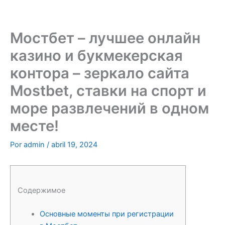
Ir
al
contenido
Мостбет – лучшее онлайн
казино и букмекерская
контора – зеркало сайта
Mostbet, ставки на спорт и
море развлечений в одном
месте!
Por
admin
/
abril 19, 2024
Содержимое
Основные моменты при регистрации