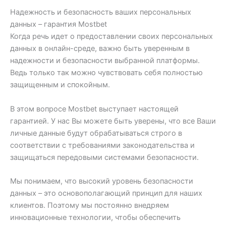
Надежность и безопасность ваших персональных
данных – гарантия Mostbet
Когда речь идет о предоставлении своих персональных
данных в онлайн-среде, важно быть уверенным в
надежности и безопасности выбранной платформы.
Ведь только так можно чувствовать себя полностью
защищенным и спокойным.
В этом вопросе Mostbet выступает настоящей
гарантией. У нас Вы можете быть уверены, что все Ваши
личные данные будут обрабатываться строго в
соответствии с требованиями законодательства и
защищаться передовыми системами безопасности.
Мы понимаем, что высокий уровень безопасности
данных – это основополагающий принцип для наших
клиентов. Поэтому мы постоянно внедряем
инновационные технологии, чтобы обеспечить