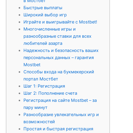
в Мостбет
Быстрые выплаты
Широкий выбор игр
Играйте и выигрывайте с Mostbet!
Многочисленные игры и
разнообразные ставки для всех
любителей азарта
Надежность и безопасность ваших
персональных данных – гарантия
Mostbet
Способы входа на букмекерский
портал Мостбет
Шаг 1: Регистрация
Шаг 2: Пополнение счета
Регистрация на сайте Mostbet – за
пару минут
Разнообразие увлекательных игр и
возможностей
Простая и быстрая регистрация