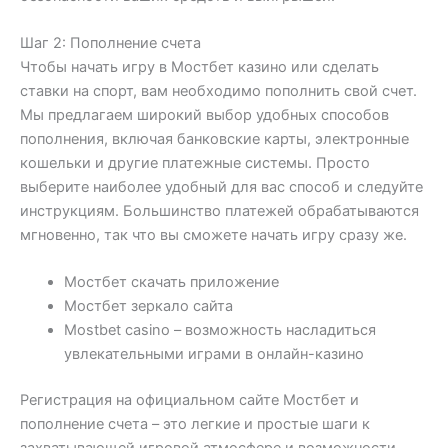
Шаг 2: Пополнение счета
Чтобы начать игру в Мостбет казино или сделать
ставки на спорт, вам необходимо пополнить свой счет.
Мы предлагаем широкий выбор удобных способов
пополнения, включая банковские карты, электронные
кошельки и другие платежные системы. Просто
выберите наиболее удобный для вас способ и следуйте
инструкциям. Большинство платежей обрабатываются
мгновенно, так что вы сможете начать игру сразу же.
Мостбет скачать приложение
Мостбет зеркало сайта
Mostbet casino – возможность насладиться
увлекательными играми в онлайн-казино
Регистрация на официальном сайте Мостбет и
пополнение счета – это легкие и простые шаги к