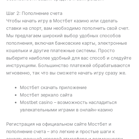
Шаг 2: Пополнение счета
Чтобы начать игру в Мостбет казино или сделать
ставки на спорт, вам необходимо пополнить свой счет.
Мы предлагаем широкий выбор удобных способов
пополнения, включая банковские карты, электронные
кошельки и другие платежные системы. Просто
выберите наиболее удобный для вас способ и следуйте
инструкциям. Большинство платежей обрабатываются
мгновенно, так что вы сможете начать игру сразу же.
Мостбет скачать приложение
Мостбет зеркало сайта
Mostbet casino – возможность насладиться
увлекательными играми в онлайн-казино
Регистрация на официальном сайте Мостбет и
пополнение счета – это легкие и простые шаги к