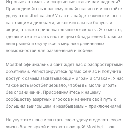
Игровые автоматы и спортивные ставки вам надоели?
Присоединяйтесь к нашему онлайн казино и испытайте
удачу в mostbet casino! У нас вы найдете живые игры с
настоящими дилерами, исключительные бонусы и
акции, а также привлекательные джекпоты. Это место,
где вы можете стать настоящим обладателем больших
выигрышей и окунуться в мир неограниченных
возможностей для развлечений и победы!
Mostbet официальный сайт ждет вас с распростертыми
объятиями. Регистрируйтесь прямо сейчас и получите
доступ к самым захватывающим играм и ставкам. У нас
также есть мостбет зеркало, чтобы вы могли играть
без ограничений. Присоединяйтесь к нашему
сообществу азартных игроков и начните свой путь к
большим выигрышам и незабываемым приключениям!
Не упустите шанс испытать свою удачу и сделать свою
жизнь более яркой и захватывающей! Mostbet – ваш