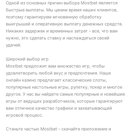
Одной из основных причин выбора Mostbet является
быстрые выплаты. Мы ценим время наших клиентов,
поэтому гарантируем мгновенную обработку
выигрышей и оперативную выплату денежных средств.
Никаких задержек и временных затрат – все, что вам
нужно, это сделать ставку и наслаждаться своей
удачей.
Широкий выбор игр
Mostbet предложит вам множество игр, чтобы
удовлетворить любой вкус и предпочтения. Наше
онлайн казино предлагает классические слоты,
популярные настольные игры, рулетку, покер и многое
другое. У нас вы найдете самые популярные и новейшие
игры от ведущих разработчиков, которые гарантируют
вам отличное качество графики и захватывающий
игровой процесс.
Станьте частью Mostbet – скачайте приложение и