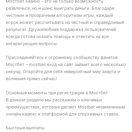
Мостбет казино – это не только возможность
развлечься, но и шанс выиграть деньги. Благодаря
честным и прозрачным алгоритмам игры, каждый
игрок может рассчитывать на честный и справедливый
результат. Дружелюбная поддержка пользователей
всегда готова оказать помощь и ответить на все
интересующие вопросы.
Присоединяйтесь к огромному сообществу фанатов
Мостбет – mostbet вход на сайт займет всего несколько
секунд. Откройте для себя невероятный мир азарта и
волнения прямо сейчас!
Основные моменты при регистрации в Мостбет
В данном разделе мы расскажем о ключевых
преимуществах, которые делают Mostbet незаменимым
онлайн казино и платформой для спортивных ставок.
Быстрые выплаты