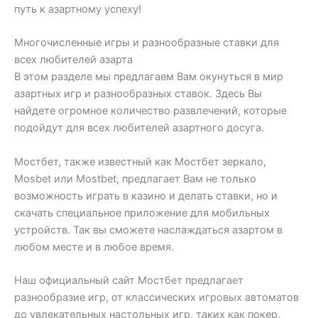
путь к азартному успеху!
Многочисленные игры и разнообразные ставки для
всех любителей азарта
В этом разделе мы предлагаем Вам окунуться в мир
азартных игр и разнообразных ставок. Здесь Вы
найдете огромное количество развлечений, которые
подойдут для всех любителей азартного досуга.
Мостбет, также известный как Мостбет зеркало,
Mosbet или Mostbet, предлагает Вам не только
возможность играть в казино и делать ставки, но и
скачать специальное приложение для мобильных
устройств. Так вы сможете наслаждаться азартом в
любом месте и в любое время.
Наш официальный сайт Мостбет предлагает
разнообразие игр, от классических игровых автоматов
до увлекательных настольных игр, таких как покер,