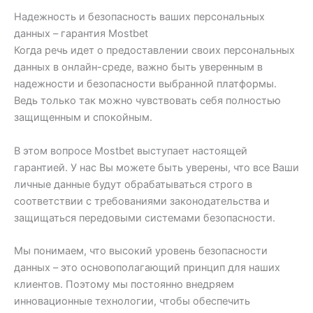
Надежность и безопасность ваших персональных
данных – гарантия Mostbet
Когда речь идет о предоставлении своих персональных
данных в онлайн-среде, важно быть уверенным в
надежности и безопасности выбранной платформы.
Ведь только так можно чувствовать себя полностью
защищенным и спокойным.
В этом вопросе Mostbet выступает настоящей
гарантией. У нас Вы можете быть уверены, что все Ваши
личные данные будут обрабатываться строго в
соответствии с требованиями законодательства и
защищаться передовыми системами безопасности.
Мы понимаем, что высокий уровень безопасности
данных – это основополагающий принцип для наших
клиентов. Поэтому мы постоянно внедряем
инновационные технологии, чтобы обеспечить