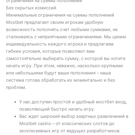
ограничения на суммы пополнений
Без скрытых комиссий
Минимальные ограничения на суммы пополнений
Mostbet предлагает своим игрокам удобную
возможность пополнять счет любыми суммами, не
сталкиваясь с неприятными ограничениями. Мы ценим
индивидуальность каждого игрока и предлагаем
гибкие условия, которые позволяют вам
самостоятельно выбирать сумму, с которой вы хотите
начать игру. При этом, неважно, насколько крупными
или небольшими будут ваши пополнения – наша
система готова обработать их моментально и без
проблем.
У нас доступен простой и удобный мостбет вход,
позволяющий быстро начать игру.
Вас ждет широкий выбор азартных развлечений в
Mostbet casino – от классических слотов до
эксклюзивных игр от ведущих разработчиков.