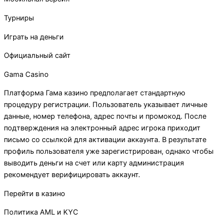
Турниры
Играть на деньги
Официальный сайт
Gama Casino
Платформа Гама казино предполагает стандартную
процедуру регистрации. Пользователь указывает личные
данные, номер телефона, адрес почты и промокод. После
подтверждения на электронный адрес игрока приходит
письмо со ссылкой для активации аккаунта. В результате
профиль пользователя уже зарегистрирован, однако чтобы
выводить деньги на счет или карту администрация
рекомендует верифицировать аккаунт.
Перейти в казино
Политика AML и KYC