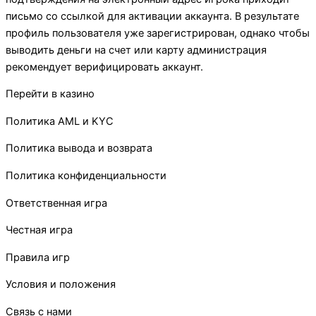
письмо со ссылкой для активации аккаунта. В результате
профиль пользователя уже зарегистрирован, однако чтобы
выводить деньги на счет или карту администрация
рекомендует верифицировать аккаунт.
Перейти в казино
Политика AML и KYC
Политика вывода и возврата
Политика конфиденциальности
Ответственная игра
Честная игра
Правила игр
Условия и положения
Связь с нами