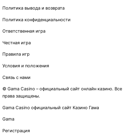
Политика вывода и возврата
Политика конфиденциальности
Ответственная игра
Честная игра
Правила игр
Условия и положения
Связь с нами
© Gama Casino – официальный сайт онлайн казино. Все
права защищены.
Gama Casino официальный сайт Казино Гама
Gama
Регистрация