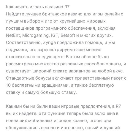
Как начать играть в казино R7
Найдите лучшее британское казино для игры онлайн с
лучшим выбором игр от крупнейших мировых
поставщиков программного обеспечения, включая
NetEnt, Microgaming, IGT, Betsoft и многих других.
Соответственно, Zynga предложила помощь, и мы
подумали, что зарегистрируем наше мнение
относительно следующего: В этом обзоре было
рассмотрено множество различных способов оплаты, и
существует широкий спектр вариантов на любой вкус.
Стандартные бонусы включают приветственный пакет с
10 бесплатными вращениями, а также бесплатную
ставку и самую большую ставку.
Какими бы ни были ваши игровые предпочтения, в R7
вы их найдете. Эта функция теперь была включена в
новейших мобильных игроков казино, чтобы они
обслуживались весело и интересно, новый и лучший