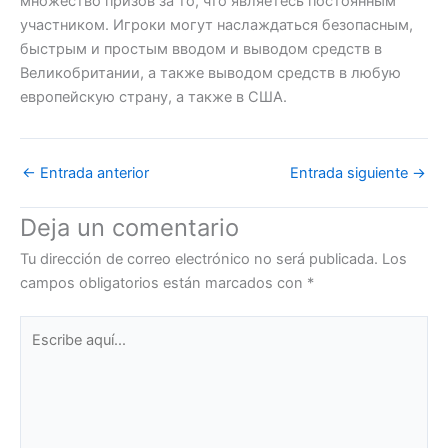
множество призов за то, что являетесь постоянным
участником. Игроки могут наслаждаться безопасным,
быстрым и простым вводом и выводом средств в
Великобритании, а также выводом средств в любую
европейскую страну, а также в США.
←
Entrada anterior
Entrada siguiente
→
Deja un comentario
Tu dirección de correo electrónico no será publicada.
Los
campos obligatorios están marcados con
*
Escribe
aquí...