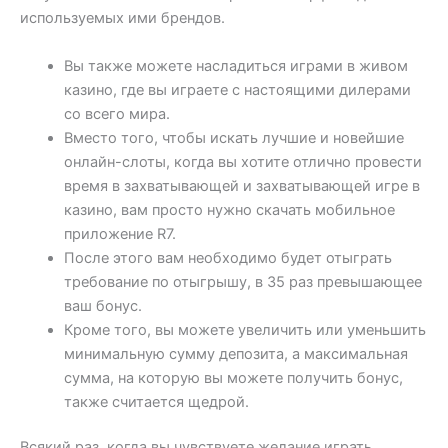
используемых ими брендов.
Вы также можете насладиться играми в живом
казино, где вы играете с настоящими дилерами
со всего мира.
Вместо того, чтобы искать лучшие и новейшие
онлайн-слоты, когда вы хотите отлично провести
время в захватывающей и захватывающей игре в
казино, вам просто нужно скачать мобильное
приложение R7.
После этого вам необходимо будет отыграть
требование по отыгрышу, в 35 раз превышающее
ваш бонус.
Кроме того, вы можете увеличить или уменьшить
минимальную сумму депозита, а максимальная
сумма, на которую вы можете получить бонус,
также считается щедрой.
Всякий раз, когда вы чувствуете желание играть,