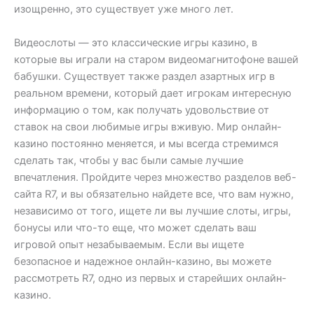
изощренно, это существует уже много лет.
Видеослоты — это классические игры казино, в
которые вы играли на старом видеомагнитофоне вашей
бабушки. Существует также раздел азартных игр в
реальном времени, который дает игрокам интересную
информацию о том, как получать удовольствие от
ставок на свои любимые игры вживую. Мир онлайн-
казино постоянно меняется, и мы всегда стремимся
сделать так, чтобы у вас были самые лучшие
впечатления. Пройдите через множество разделов веб-
сайта R7, и вы обязательно найдете все, что вам нужно,
независимо от того, ищете ли вы лучшие слоты, игры,
бонусы или что-то еще, что может сделать ваш
игровой опыт незабываемым. Если вы ищете
безопасное и надежное онлайн-казино, вы можете
рассмотреть R7, одно из первых и старейших онлайн-
казино.