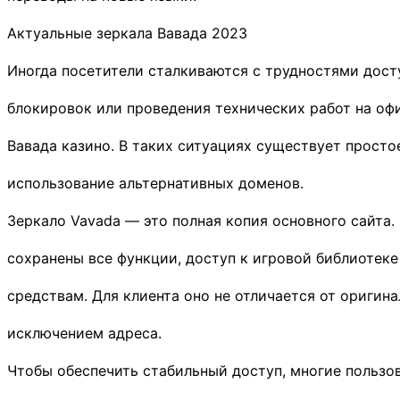
Актуальные зеркала Вавада 2023
Иногда посетители сталкиваются с трудностями дост
блокировок или проведения технических работ на оф
Вавада казино. В таких ситуациях существует просто
использование альтернативных доменов.
Зеркало Vavada — это полная копия основного сайта.
сохранены все функции, доступ к игровой библиотек
средствам. Для клиента оно не отличается от оригинал
исключением адреса.
Чтобы обеспечить стабильный доступ, многие пользо