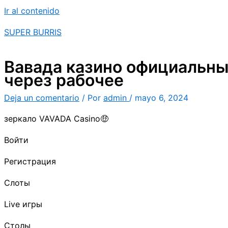
Ir al contenido
SUPER BURRIS
Вавада казино официальный
через рабочее
Deja un comentario
/ Por
admin
/
mayo 6, 2024
зеркало VAVADA Casino🤑
Войти
Регистрация
Слоты
Live игры
Столы