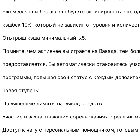
Ежемесячно и без заявок будете активировать еще о
кэшбек 10%, который не зависит от уровня и количест
Отыгрыш кэша минимальный, х5.
Помните, чем активнее вы играете на Вавада, тем бо
предоставляется. Вы автоматически становитесь уча
программы, повышая свой статус с каждым депозитом
новая ступень:
Повышенные лимиты на вывод средств
Участие в захватывающих соревнованиях с реальным
Доступ к чату с персональным помощником, готовым 