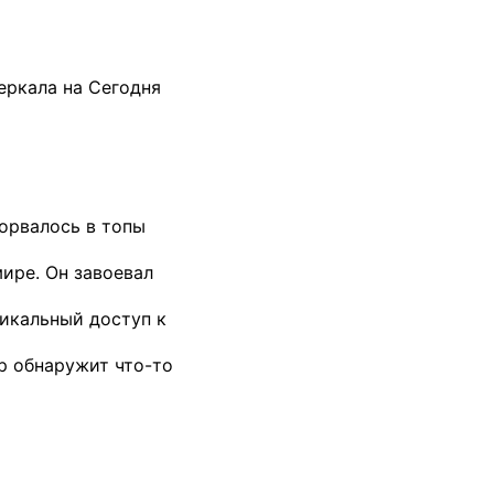
еркала на Сегодня
ворвалось в топы
мире. Он завоевал
никальный доступ к
р обнаружит что-то