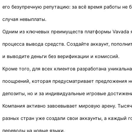
его безупречную репутацию: за всё время работы не 
случая невыплаты.
Одним из ключевых преимуществ платформы Vavada я
процесса вывода средств. Создайте аккаунт, пополнит
и выводите деньги без верификации и комиссий.
Кроме того, для всех клиентов разработана уникальн
поощрений, которая предусматривает предложения не
депозиты, но и за индивидуальные игровые достижен
Компания активно завоевывает мировую арену. Тысяч
разных стран уже создали свои аккаунты, а каждый г
переводы на новые языки.