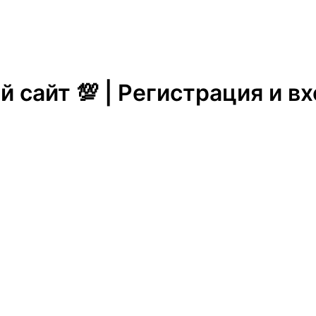
 сайт 💯 | Регистрация и в