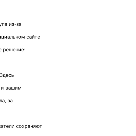
упа из-за
ициальном сайте
е решение:
 Здесь
е и вашим
а, за
ватели сохраняют