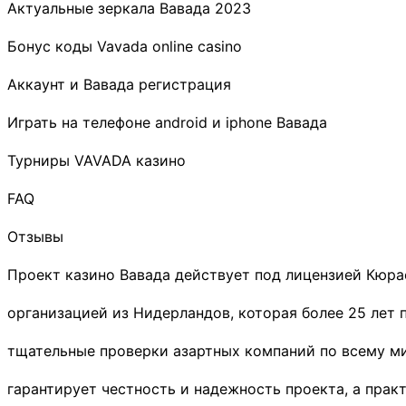
Актуальные зеркала Вавада 2023
Бонус коды Vavada online casino
Аккаунт и Вавада регистрация
Играть на телефоне android и iphone Вавада
Турниры VAVADA казино
FAQ
Отзывы
Проект казино Вавада действует под лицензией Кюра
организацией из Нидерландов, которая более 25 лет 
тщательные проверки азартных компаний по всему ми
гарантирует честность и надежность проекта, а пра