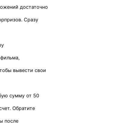
ложений достаточно
юрпризов. Сразу
by
 фильма,
тобы вывести свои
бую сумму от 50
счет. Обратите
ы после