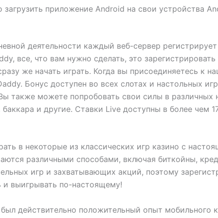
о загрузить приложение Android на свои устройства An
невной деятельности каждый веб-сервер регистрирует 
dy, все, что вам нужно сделать, это зарегистрировать
сразу же начать играть. Когда вы присоединяетесь к н
addy. Бонус доступен во всех слотах и настольных игр
Вы также можете попробовать свои силы в различных 
баккара и другие. Ставки Live доступны в более чем 1
рать в некоторые из классических игр казино с насто
ваются различными способами, включая биткойны, кред
ельных игр и захватывающих акций, поэтому зарегист
ь и выигрывать по-настоящему!
 был действительно положительный опыт мобильного ка