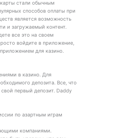
 карты стали обычным
опулярных способов оплаты при
ществ является возможность
ти и загружаемый контент.
дете все это на своем
просто войдите в приложение,
 приложением для казино.
ниями в казино. Для
обходимого депозита. Все, что
и свой первый депозит. Daddy
иссии по азартным играм
рующими компаниями.