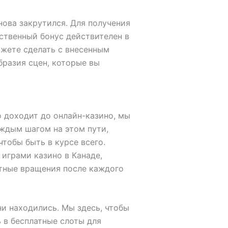
нова закрутился. Для получения
ственный бонус действителен в
ожете сделать с внесенным
бразия сцен, которые вы
о доходит до онлайн-казино, мы
аждым шагом на этом пути,
тобы быть в курсе всего.
играми казино в Канаде,
атные вращения после каждого
ни находились. Мы здесь, чтобы
ь в бесплатные слоты для