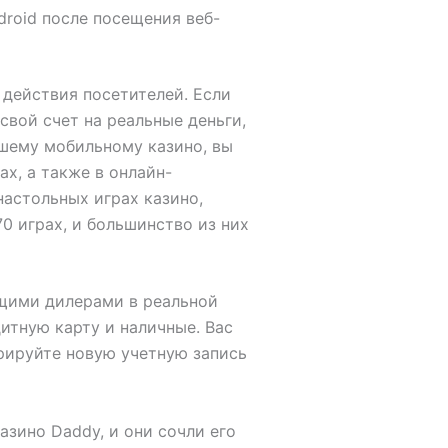
droid после посещения веб-
действия посетителей. Если
 свой счет на реальные деньги,
ашему мобильному казино, вы
ах, а также в онлайн-
настольных играх казино,
70 играх, и большинство из них
ящими дилерами в реальной
итную карту и наличные. Вас
рируйте новую учетную запись
зино Daddy, и они сочли его