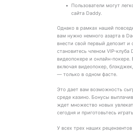
Пользователи могут легк
сайта Daddy.
Однако в рамках нашей повсед
вам нужно немного азарта в Dad
внести свой первый депозит и 
становитесь членом VIP-клуба D
видеопокере и онлайн-покере. 
включая видеопокер, блэкджек, 
— только в одном фасте.
Это дает вам возможность сыг
среде казино. Бонусы выплачи
ждет множество новых увлекат
сегодня и приготовьтесь играт
У всех трех наших рецензентов