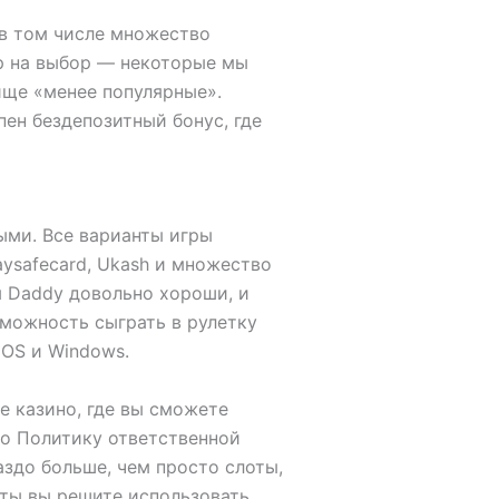
 в том числе множество
гр на выбор — некоторые мы
ище «менее популярные».
пен бездепозитный бонус, где
ыми. Все варианты игры
Paysafecard, Ukash и множество
ы Daddy довольно хороши, и
зможность сыграть в рулетку
iOS и Windows.
е казино, где вы сможете
о Политику ответственной
здо больше, чем просто слоты,
аты вы решите использовать,