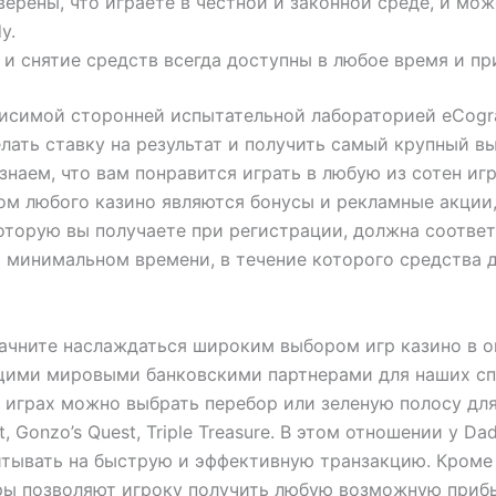
ерены, что играете в честной и законной среде, и мож
y.
 и снятие средств всегда доступны в любое время и пр
исимой сторонней испытательной лабораторией eCogra
лать ставку на результат и получить самый крупный в
знаем, что вам понравится играть в любую из сотен иг
 любого казино являются бонусы и рекламные акции, 
которую вы получаете при регистрации, должна соотв
о минимальном времени, в течение которого средства 
начните наслаждаться широким выбором игр казино в о
щими мировыми банковскими партнерами для наших сп
 играх можно выбрать перебор или зеленую полосу для
t, Gonzo’s Quest, Triple Treasure. В этом отношении у D
итывать на быструю и эффективную транзакцию. Кроме
гры позволяют игроку получить любую возможную приб