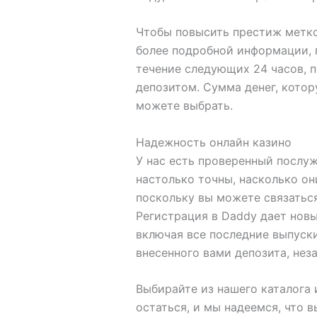
Чтобы повысить престиж метког
более подробной информации, 
течение следующих 24 часов, 
депозитом. Сумма денег, котор
можете выбрать.
Надежность онлайн казино
У нас есть проверенный послуж
настолько точны, насколько он
поскольку вы можете связатьс
Регистрация в Daddy дает нов
включая все последние выпуски
внесенного вами депозита, неза
Выбирайте из нашего каталога 
остаться, и мы надеемся, что в