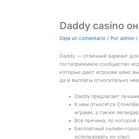
Ir
al
contenido
Daddy casino он
Deja un comentario
/ Por
admin
Daddy — отличный вариант для 
гостеприимное сообщество игро
которые дают игрокам шанс вы
да и выплаты относительно нев
Daddy предлагает лучшие 
К ним относятся CrownBe
играми, а также легендар
Вся причина, по которой 
Бесплатный онлайн-горо
использовать их опыт.