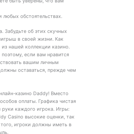
ете быть уверены, что вам
и любых обстоятельствах.
. Забудьте об этих скучных
ыигрыш в своей жизни. Как
р из нашей коллекции казино.
поэтому, если вам нравится
етствовать вашим личным
должны оставаться, прежде чем
нлайн-казино Daddy! Вместо
особов оплаты. Графика чистая
 руки каждого игрока. Игры:
addy Casino высокие оценки, так
 того, игроки должны иметь в
ыль.