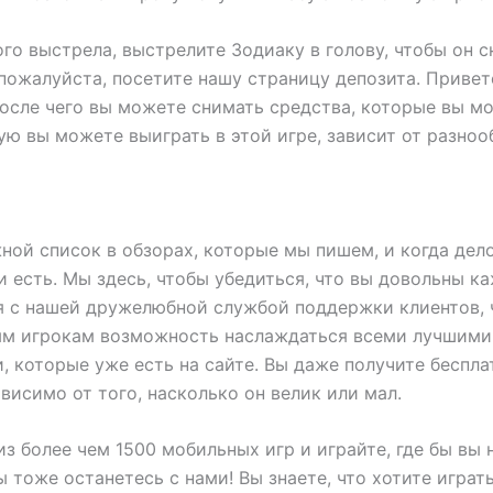
о выстрела, выстрелите Зодиаку в голову, чтобы он с
пожалуйста, посетите нашу страницу депозита. Привет
после чего вы можете снимать средства, которые вы м
ую вы можете выиграть в этой игре, зависит от разноо
ной список в обзорах, которые мы пишем, и когда дел
и есть. Мы здесь, чтобы убедиться, что вы довольны к
я с нашей дружелюбной службой поддержки клиентов, ч
ым игрокам возможность наслаждаться всеми лучшими 
, которые уже есть на сайте. Вы даже получите беспл
висимо от того, насколько он велик или мал.
из более чем 1500 мобильных игр и играйте, где бы вы 
ы тоже останетесь с нами! Вы знаете, что хотите играт