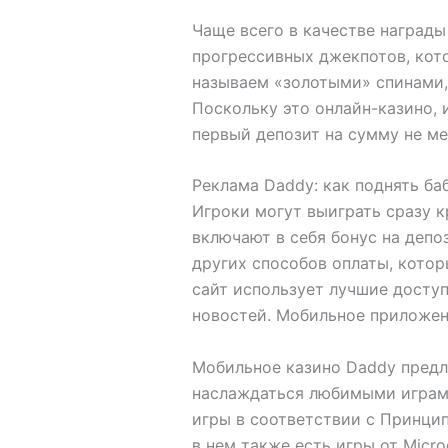
Чаще всего в качестве наград
прогрессивных джекпотов, кот
называем «золотыми» спинами,
Поскольку это онлайн-казино, 
первый депозит на сумму не ме
Реклама Daddy: как поднять ба
Игроки могут выиграть сразу 
включают в себя бонус на депози
других способов оплаты, кото
сайт использует лучшие доступ
новостей. Мобильное приложени
Мобильное казино Daddy предла
наслаждаться любимыми играми
игры в соответствии с Принци
в нем также есть игры от Micr