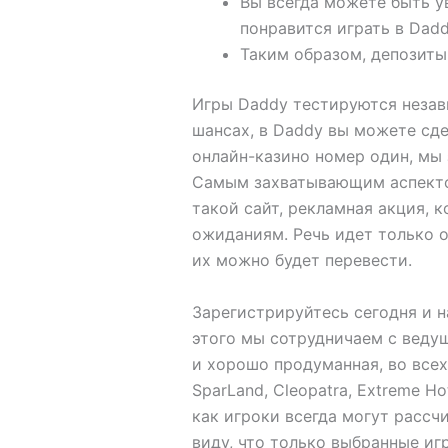
Вы всегда можете быть ув
понравится играть в Dadd
Таким образом, депозиты
Игры Daddy тестируются незав
шансах, в Daddy вы можете сде
онлайн-казино номер один, мы 
Самым захватывающим аспектом
такой сайт, рекламная акция, 
ожиданиям. Речь идет только 
их можно будет перевести.
Зарегистрируйтесь сегодня и 
этого мы сотрудничаем с веду
и хорошо продуманная, во всех
SparLand, Cleopatra, Extreme Ho
как игроки всегда могут рассч
виду, что только выбранные и