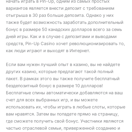
начать играть в Pin-Up, одним из самых простых
вариантов является внести депозит с требованием
отыгрыша в 30 раз больше депозита. Однако у них
также будет возможность заработать дополнительный
бонус в размере 50 канадских долларов всего за семь
дней игры. Как и в случае с депозитами и выводами
средств, Pin-Up Casino хочет революционизировать то,
как люди играют и выходят в Интернет.
Если вам нужен лучший опыт в казино, вы не найдете
других казино, которые предлагают такой полный
пакет. В рамках этого вы также получите бесплатный
бездепозитный бонус в размере 10 долларов!
Бесплатные спины автоматически добавляются на ваш
счет для всех выбранных игр, и вы можете
использовать их, чтобы играть в любые слоты, которые
вам нравятся. Затем вы попадете прямо на страницу,
где сможете получить свой бонус. Участники являются
частью отраслевой семьи, приверженной созданию и