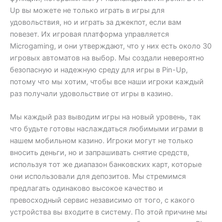
Up вы можете не только играть в игры для
удовольствия, но и играть за джекпот, если вам
повезет. Их игровая платформа управляется
Microgaming, и они утверждают, что у них есть около 30
игровых автоматов на выбор. Мы создали невероятно
безопасную и надежную среду для игры в Pin-Up,
потому что мы хотим, чтобы все наши игроки каждый
раз получали удовольствие от игры в казино.
Мы каждый раз выводим игры на новый уровень, так
что будьте готовы наслаждаться любимыми играми в
нашем мобильном казино. Игроки могут не только
вносить деньги, но и запрашивать снятие средств,
используя тот же диапазон банковских карт, которые
они использовали для депозитов. Мы стремимся
предлагать одинаково высокое качество и
превосходный сервис независимо от того, с какого
устройства вы входите в систему. По этой причине мы