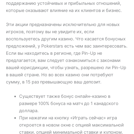
поддержанию устойчивых и прибыльных отношений,
которые оказывают влияние на их клиентов и бизнес.
Эти акции предназначены исключительно для новых
игроков, поэтому вы не увидите их, если
воспользуетесь другим казино. Что касается бонусных
предложений, у Pokerstars есть чем вас заинтересовать.
Если вы находитесь в регионе, где Pin-Up не
предлагается, вам следует ознакомиться с законами
вашей юрисдикции, чтобы узнать, разрешено ли Pin-Up
в вашей стране. Но во всех казино они потребуют
сумму, в 15 раз превышающую ваш депозит.
Существует также бонус онлайн-казино в
размере 100% бонуса на матч до 1 канадского
доллара.
При нажатии на кнопку «Играть сейчас» игра
откроется в новом окне с опцией максимальной
ставки, опцией минимальной ставки и купоном.