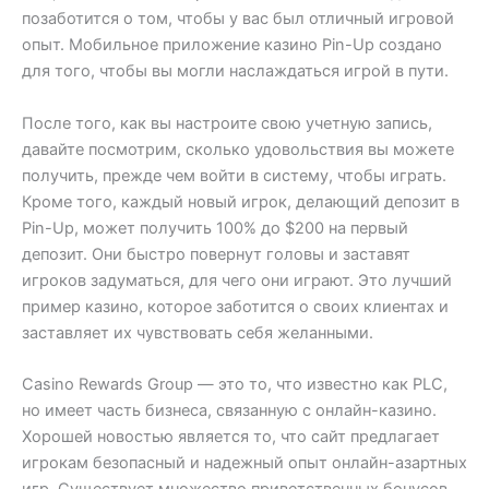
позаботится о том, чтобы у вас был отличный игровой
опыт. Мобильное приложение казино Pin-Up создано
для того, чтобы вы могли наслаждаться игрой в пути.
После того, как вы настроите свою учетную запись,
давайте посмотрим, сколько удовольствия вы можете
получить, прежде чем войти в систему, чтобы играть.
Кроме того, каждый новый игрок, делающий депозит в
Pin-Up, может получить 100% до $200 на первый
депозит. Они быстро повернут головы и заставят
игроков задуматься, для чего они играют. Это лучший
пример казино, которое заботится о своих клиентах и ​​
заставляет их чувствовать себя желанными.
Casino Rewards Group — это то, что известно как PLC,
но имеет часть бизнеса, связанную с онлайн-казино.
Хорошей новостью является то, что сайт предлагает
игрокам безопасный и надежный опыт онлайн-азартных