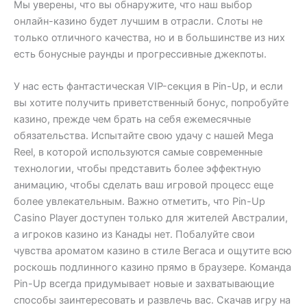
Мы уверены, что вы обнаружите, что наш выбор
онлайн-казино будет лучшим в отрасли. Слоты не
только отличного качества, но и в большинстве из них
есть бонусные раунды и прогрессивные джекпоты.
У нас есть фантастическая VIP-секция в Pin-Up, и если
вы хотите получить приветственный бонус, попробуйте
казино, прежде чем брать на себя ежемесячные
обязательства. Испытайте свою удачу с нашей Mega
Reel, в которой используются самые современные
технологии, чтобы представить более эффектную
анимацию, чтобы сделать ваш игровой процесс еще
более увлекательным. Важно отметить, что Pin-Up
Casino Player доступен только для жителей Австралии,
а игроков казино из Канады нет. Побалуйте свои
чувства ароматом казино в стиле Вегаса и ощутите всю
роскошь подлинного казино прямо в браузере. Команда
Pin-Up всегда придумывает новые и захватывающие
способы заинтересовать и развлечь вас. Скачав игру на