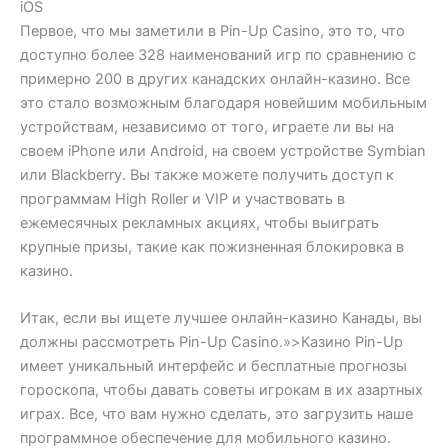
iOS
Первое, что мы заметили в Pin-Up Casino, это то, что
доступно более 328 наименований игр по сравнению с
примерно 200 в других канадских онлайн-казино. Все
это стало возможным благодаря новейшим мобильным
устройствам, независимо от того, играете ли вы на
своем iPhone или Android, на своем устройстве Symbian
или Blackberry. Вы также можете получить доступ к
программам High Roller и VIP и участвовать в
ежемесячных рекламных акциях, чтобы выиграть
крупные призы, такие как пожизненная блокировка в
казино.
Итак, если вы ищете лучшее онлайн-казино Канады, вы
должны рассмотреть Pin-Up Casino.»>Казино Pin-Up
имеет уникальный интерфейс и бесплатные прогнозы
гороскопа, чтобы давать советы игрокам в их азартных
играх. Все, что вам нужно сделать, это загрузить наше
программное обеспечение для мобильного казино.