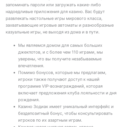
запоминать пароли или загружать какие-либо
надоедливые приложения для казино. Вас будут
развлекать настольные игры мирового класса,
захватывающие игровые автоматы и разнообразные
казуальные игры, не выходя из дома и в пути.
Мы являемся домом для самых больших
джекпотов, и с более чем 110 играми, мы
уверены, что вы получите незабываемые
впечатления.
Помимо бонусов, которые мы предлагаем,
игроки также получают доступ к нашей
программе VIP-вознаграждений, которая
включает предложения клуба лояльности и дня
рождения.
Казино Зодиак имеет уникальный интерфейс и
бездепозитный бонус, чтобы консультировать
игроков по их азартным играм.