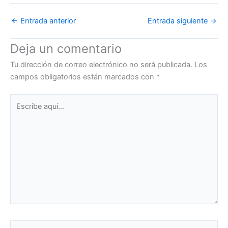
←
Entrada anterior
Entrada siguiente
→
Deja un comentario
Tu dirección de correo electrónico no será publicada.
Los
campos obligatorios están marcados con
*
Escribe
aquí...
Nombre*