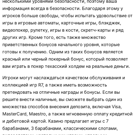
несколькими уровнями безопасности, поэтому ваша
информация всегда в безопасности. Благодаря этому у
игроков больше свободы, чтобы испытать удовольствие от
игры в игровые автоматы, карточные игры, блэкджек,
видеопокер, рулетку, игры в кости, скретч-карты и ряд
других игр. Кроме того, есть также множество
приветственных бонусов начального уровня, которые
готовы к получению. Одним из таких бонусов является
красный или черный покерный бонус, который позволяет
вам играть в покер техасский холдем на реальные деньги.
Игроки могут наслаждаться качеством обслуживания и
коллекцией игр R7, а также иметь возможность
претендовать на отличные награды и бонусы. Если вы
решите внести наличные, вы сможете выбрать один из
множества способов внесения депозита, включая Visa,
MasterCard, Maestro, а также мгновенную оплату кредитной
и дебетовой картой. Казино предлагает игры с 7
барабанами, 3 барабанами, классическими слотами,