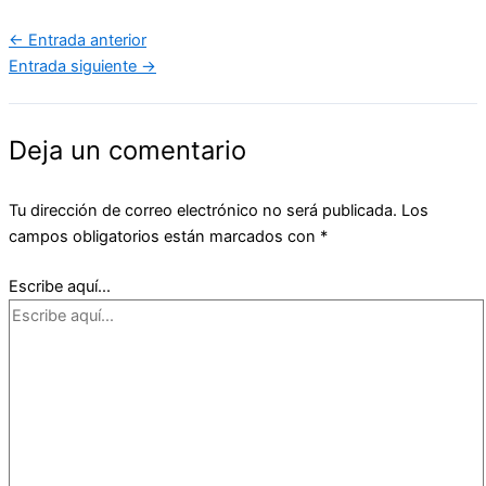
←
Entrada anterior
Entrada siguiente
→
Deja un comentario
Tu dirección de correo electrónico no será publicada.
Los
campos obligatorios están marcados con
*
Escribe aquí...