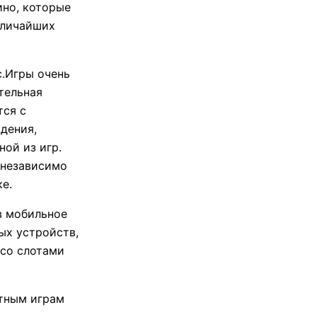
ино, которые
еличайших
с.Игры очень
тельная
тся с
дения,
ной из игр.
 независимо
е.
в мобильное
ых устройств,
 со слотами
ртным играм