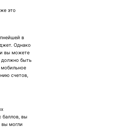
аже это
упнейшей в
джет. Однако
ли вы можете
е должно быть
е мобильное
ению счетов,
их
 баллов, вы
 вы могли