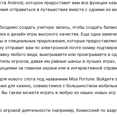
тв Android, которое предоставит вам все функции каз
емя отправиться в путешествие вместе с одними из в
обходимо создать учетную запись, чтобы создать балан
ика и дизайн игры высокого качества. Еще одна замеча
сы и специальные предложения, которые предоставляю
y отправит вам по электронной почте номер подтверж
тавку любого вида, выигрываете или проигрываете в од
типы игроков, давая им равные шансы в лучших играх,
укциями на главном экране или в интерактивной справк
я нового слота под названием Miss Fortune. Войдите 
ние для казино, совместимое с большинством мобильн
. Вы также можете играть в любую из наших новых игр
 игровой деятельности (например, Комиссией по аза