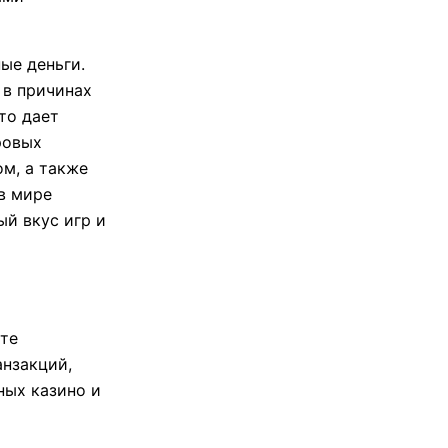
ые деньги.
 в причинах
то дает
ровых
ом, а также
в мире
ый вкус игр и
те
анзакций,
ных казино и