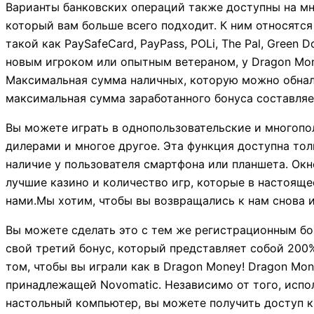
Варианты банковских операций также доступны на мн
который вам больше всего подходит. К ним относятся 
такой как PaySafeCard, PayPass, POLi, The Pal, Green Do
новым игроком или опытным ветераном, у Dragon Mone
Максимальная сумма наличных, которую можно обнал
максимальная сумма заработанного бонуса составля
Вы можете играть в однопользовательские и многопо
дилерами и многое другое. Эта функция доступна толь
наличие у пользователя смартфона или планшета. Окн
лучшие казино и количество игр, которые в настояще
нами.Мы хотим, чтобы вы возвращались к нам снова и
Вы можете сделать это с тем же регистрационным бон
свой третий бонус, который представляет собой 200%
том, чтобы вы играли как в Dragon Money! Dragon Mo
принадлежащей Novomatic. Независимо от того, испо
настольный компьютер, вы можете получить доступ к