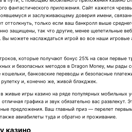
сь в пути, с помощью мобильного приложения казино D
ого фантастического приложения. Сайт кажется чрезв
оявшемуся и заслуживающему доверия имени, связанн
т оттолкнуть, только если ваш банкролл выше среднег
нно защищены, так что другие, менее щепетильные веб
. Вы можете наслаждаться игрой во все наши игровые
гроков, которые получают бонус 25% на свои первые т
жных и безопасных методов в Dragon Money, мы рады с
 кошельки, банковские переводы и безопасные платежи
рулетку и, конечно же, живой блэкджек.
 в живые игры казино на ряде популярных мобильных у
 а отличная графика и звук обязательно вас развлекут. Э
ные предложения. Ваш главный приз — перелет первым
 также авиабилеты туда и обратно и проживание.
ey казино