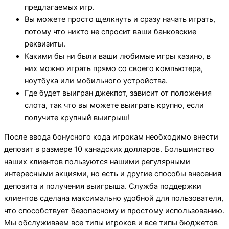
предлагаемых игр.
Вы можете просто щелкнуть и сразу начать играть,
потому что никто не спросит ваши банковские
реквизиты.
Какими бы ни были ваши любимые игры казино, в
них можно играть прямо со своего компьютера,
ноутбука или мобильного устройства.
Где будет выигран джекпот, зависит от положения
слота, так что вы можете выиграть крупно, если
получите крупный выигрыш!
После ввода бонусного кода игрокам необходимо внести
депозит в размере 10 канадских долларов. Большинство
наших клиентов пользуются нашими регулярными
интересными акциями, но есть и другие способы внесения
депозита и получения выигрыша. Служба поддержки
клиентов сделана максимально удобной для пользователя,
что способствует безопасному и простому использованию.
Мы обслуживаем все типы игроков и все типы бюджетов