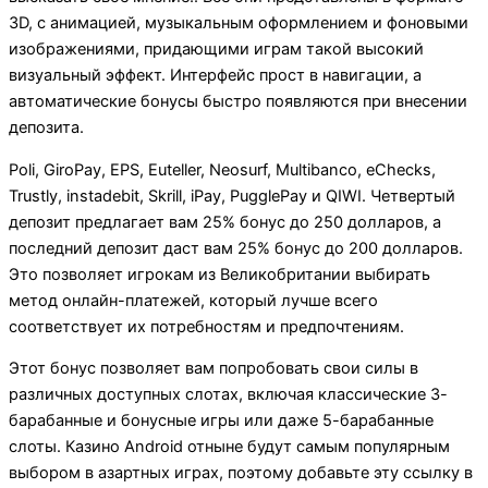
3D, с анимацией, музыкальным оформлением и фоновыми
изображениями, придающими играм такой высокий
визуальный эффект. Интерфейс прост в навигации, а
автоматические бонусы быстро появляются при внесении
депозита.
Poli, GiroPay, EPS, Euteller, Neosurf, Multibanco, eChecks,
Trustly, instadebit, Skrill, iPay, PugglePay и QIWI. Четвертый
депозит предлагает вам 25% бонус до 250 долларов, а
последний депозит даст вам 25% бонус до 200 долларов.
Это позволяет игрокам из Великобритании выбирать
метод онлайн-платежей, который лучше всего
соответствует их потребностям и предпочтениям.
Этот бонус позволяет вам попробовать свои силы в
различных доступных слотах, включая классические 3-
барабанные и бонусные игры или даже 5-барабанные
слоты. Казино Android отныне будут самым популярным
выбором в азартных играх, поэтому добавьте эту ссылку в