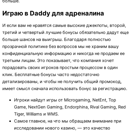
больше.
Играю в Daddy для адреналина
И если вам не нравятся самые высокие джекпоты, второй,
третий и четвертый лучшие бонусы обязательно дадут еще
больше шансов на выигрыш. Благодаря полностью
прозрачной политике без вопросов мы не храним вашу
конфиденциальную информацию и никогда не продаем ее
третьим лицам. Это показывает, что компания хочет
порадовать своих игроков простым процессом в один
клик. Бесплатные бонусы часто недостаточно
детализированы, и чтобы не получить общий промокод,
имеет смысл сначала использовать бонус за регистрацию.
Игроки найдут игры от Microgaming, NetEnt, Top
Game, NextGen Gaming, Endorphina, Rival Gaming, Red
Tiger, Williams и WMS.
Самое главное, на что мы обращаем внимание при
исследовании нового казино, — это качество