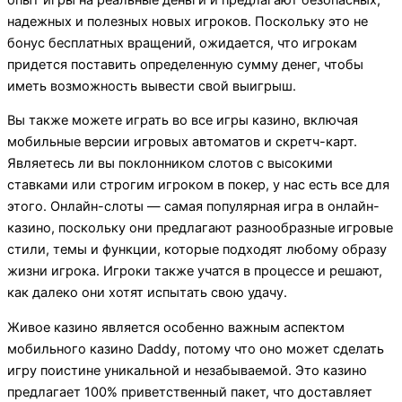
надежных и полезных новых игроков. Поскольку это не
бонус бесплатных вращений, ожидается, что игрокам
придется поставить определенную сумму денег, чтобы
иметь возможность вывести свой выигрыш.
Вы также можете играть во все игры казино, включая
мобильные версии игровых автоматов и скретч-карт.
Являетесь ли вы поклонником слотов с высокими
ставками или строгим игроком в покер, у нас есть все для
этого. Онлайн-слоты — самая популярная игра в онлайн-
казино, поскольку они предлагают разнообразные игровые
стили, темы и функции, которые подходят любому образу
жизни игрока. Игроки также учатся в процессе и решают,
как далеко они хотят испытать свою удачу.
Живое казино является особенно важным аспектом
мобильного казино Daddy, потому что оно может сделать
игру поистине уникальной и незабываемой. Это казино
предлагает 100% приветственный пакет, что доставляет