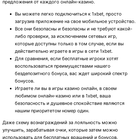
предложения от каждого онлайн-казино.
Вы можете легко подключиться к 1xbet, просто
загрузив приложение на свое мобильное устройство.
Все они безопасны и безопасны и не требуют какой-
либо проверки, за исключением сетевых игр,
которые доступны только в том случае, если вы
действительно играете в игры в сети 1xbet.
Для сравнения, если бесплатные игроки хотят
воспользоваться преимуществами нашего
бездепозитного бонуса, вас ждет широкий спектр
бонусов.
Играете ли вы в игры казино онлайн, в своем
любимом онлайн-казино или в 1xbet, ваша
безопасность и душевное спокойствие являются
нашим приоритетом номер один.
Даже схему вознаграждений за лояльность можно
улучшить, зарабатывая очки, которые затем можно
использовать для бесплатных вращений и бонусов.