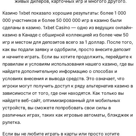
живых дилеров, карточных игр и многого другого.
Казино 1xbet показало хорошие результаты: более 1 000
000 участников и более 50 000 000 игр в казино были
сделаны в казино. 1xbet Casino — одно из ведущих онлайн-
казино в Канаде с обширной коллекцией из более чем 50
игр и местом для депозитов всего за 1 доллар. После того,
как вы подали заявку и одобрили, просто внесите депозит
и начните играть. Если вы хотите продолжить, перейдите к
правилам и условиям использования нашего казино, где вы
найдете дополнительную информацию о способах и
условиях внесения и вывода средств. Это означает, что
игроки могут получить доступ к ряду альтернатив казино в
зависимости от того, где они находятся. Как только вы
найдете веб-сайт, оптимизированный для мобильных
устройств, вы сможете попробовать свои силы в
различных играх, таких как игровые автоматы, блэкджек и
рулетка.
Если вы не любите играть в карты или просто хотите