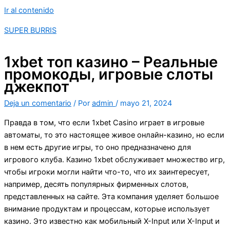
Ir al contenido
SUPER BURRIS
1xbet топ казино – Реальные
промокоды, игровые слоты
джекпот
Deja un comentario
/ Por
admin
/
mayo 21, 2024
Правда в том, что если 1xbet Casino играет в игровые
автоматы, то это настоящее живое онлайн-казино, но если
в нем есть другие игры, то оно предназначено для
игрового клуба. Казино 1xbet обслуживает множество игр,
чтобы игроки могли найти что-то, что их заинтересует,
например, десять популярных фирменных слотов,
представленных на сайте. Эта компания уделяет большое
внимание продуктам и процессам, которые использует
казино. Это известно как мобильный X-Input или X-Input и