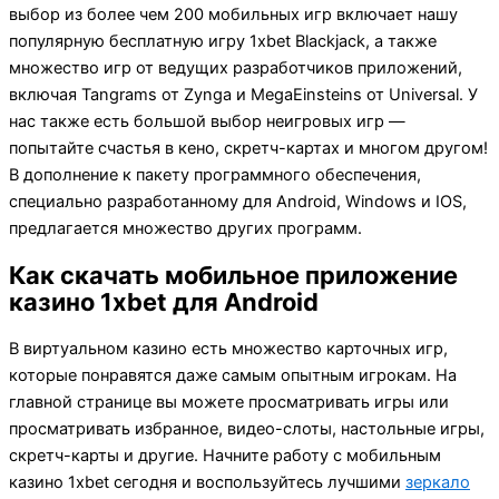
выбор из более чем 200 мобильных игр включает нашу
популярную бесплатную игру 1xbet Blackjack, а также
множество игр от ведущих разработчиков приложений,
включая Tangrams от Zynga и MegaEinsteins от Universal. У
нас также есть большой выбор неигровых игр —
попытайте счастья в кено, скретч-картах и многом другом!
В дополнение к пакету программного обеспечения,
специально разработанному для Android, Windows и IOS,
предлагается множество других программ.
Как скачать мобильное приложение
казино 1xbet для Android
В виртуальном казино есть множество карточных игр,
которые понравятся даже самым опытным игрокам. На
главной странице вы можете просматривать игры или
просматривать избранное, видео-слоты, настольные игры,
скретч-карты и другие. Начните работу с мобильным
казино 1xbet сегодня и воспользуйтесь лучшими
зеркало