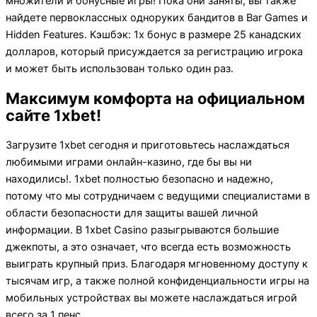
множители и бонусные игры! Пока они заняты, вы также
найдете первоклассных одноруких бандитов в Bar Games и
Hidden Features. Кэшбэк: 1x бонус в размере 25 канадских
долларов, который присуждается за регистрацию игрока
и может быть использован только один раз.
Максимум комфорта на официальном
сайте 1xbet!
Загрузите 1xbet сегодня и приготовьтесь наслаждаться
любимыми играми онлайн-казино, где бы вы ни
находились!. 1xbet полностью безопасно и надежно,
потому что мы сотрудничаем с ведущими специалистами в
области безопасности для защиты вашей личной
информации. В 1xbet Casino разыгрываются большие
джекпоты, а это означает, что всегда есть возможность
выиграть крупный приз. Благодаря мгновенному доступу к
тысячам игр, а также полной конфиденциальности игры на
мобильных устройствах вы можете наслаждаться игрой
всего за 1 пенс.