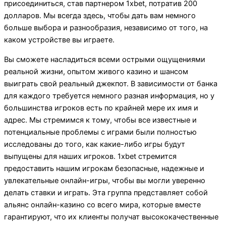
присоединиться, став партнером 1xbet, потратив 200
долларов. Мы всегда здесь, чтобы дать вам немного
больше выбора и разнообразия, независимо от того, на
каком устройстве вы играете.
Вы сможете насладиться всеми острыми ощущениями
реальной жизни, опытом живого казино и шансом
выиграть свой реальный джекпот. В зависимости от банка
для каждого требуется немного разная информация, но у
большинства игроков есть по крайней мере их имя и
адрес. Мы стремимся к тому, чтобы все известные и
потенциальные проблемы с играми были полностью
исследованы до того, как какие-либо игры будут
выпущены для наших игроков. 1xbet стремится
предоставить нашим игрокам безопасные, надежные и
увлекательные онлайн-игры, чтобы вы могли уверенно
делать ставки и играть. Эта группа представляет собой
альянс онлайн-казино со всего мира, которые вместе
гарантируют, что их клиенты получат высококачественные