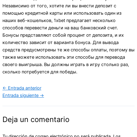
Независимо от того, хотите ли вы внести депозит с
помощью кредитной карты или использовать один из
наших веб-кошельков, 1xbet предлагает несколько
способов перевести деньги на ваш банковский счет.
Бонусы представляют собой процент от депозита, и их
количество зависит от варианта бонуса. Для вывода
средств предусмотрены те же способы оплаты, поэтому вы
также можете использовать эти способы для перевода
своего выигрыша. Вы должны играть в игру столько раз,
сколько потребуется для победы.
←
Entrada anterior
Entrada siguiente
→
Deja un comentario
Tu dirección de correo electrónico no será publicada.
Los