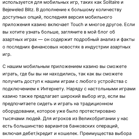
используется для мобильных игр, таких как Solitaire и
Bejeweled Blitz. В дополнение к большому количеству
доступных опций, последняя версия мобильного
приложения казино включает Touch и многое другое. Если
вы хотите узнать больше, загляните в мой блог об
азартных играх — он содержит подробный анализ и факты
о последних финансовых новостях в индустрии азартных
игр.
С нашим мобильным приложением казино вы сможете
играть, где бы вы ни находились, так как вы сможете
получить доступ к нашим играм с любого устройства с
подключением к Интернету. Наряду с настольными играми
казино также предлагает широкий выбор игр, если вы
предпочитаете сидеть и играть на традиционном
оборудовании, которое уже было протестировано
тысячами людей. Для игроков из Великобритании у нас
есть большинство вариантов банковских операций,
включая дебет/кредит и кошелек. Преимущества выбора