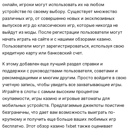
онлайн, игроки могут использовать их на любом
устройстве по своему выбору. Существует множество
различных игр, от совершенно новых и эксклюзивных
выпусков игр до классических игр, которые никогда не
выйдут из моды. После регистрации пользователи могут
начать играть на сайте и с нашими обзорами казино.
Пользователи могут зарегистрироваться, используя свою
кредитную карту или банковский счет.
К этому добавлен еще лучший раздел справки и
поддержки с руководствами пользователя, советами и
рекомендациями и многим другим. Просто войдите в свою
учетную запись, чтобы увидеть все захватывающие игры.
Играйте в слоты с самым высоким процентом
окупаемости, игры казино и игровые автоматы для
мобильных устройств. Предлагаемые джекпоты поистине
безграничны, что дает вам возможность выиграть по-
крупному и получить еще больше ваших любимых игр
бесплатно. Этот обзор казино 1xbet также оценивает