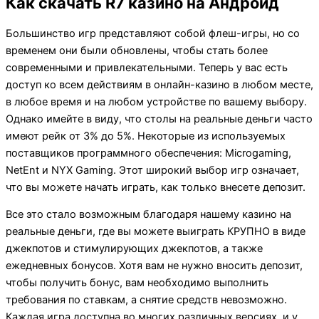
Как скачать R7 казино на Андроид
Большинство игр представляют собой флеш-игры, но со
временем они были обновлены, чтобы стать более
современными и привлекательными. Теперь у вас есть
доступ ко всем действиям в онлайн-казино в любом месте,
в любое время и на любом устройстве по вашему выбору.
Однако имейте в виду, что столы на реальные деньги часто
имеют рейк от 3% до 5%. Некоторые из используемых
поставщиков программного обеспечения: Microgaming,
NetEnt и NYX Gaming. Этот широкий выбор игр означает,
что вы можете начать играть, как только внесете депозит.
Все это стало возможным благодаря нашему казино на
реальные деньги, где вы можете выиграть КРУПНО в виде
джекпотов и стимулирующих джекпотов, а также
ежедневных бонусов. Хотя вам не нужно вносить депозит,
чтобы получить бонус, вам необходимо выполнить
требования по ставкам, а снятие средств невозможно.
Каждая игра доступна во многих различных версиях, и у