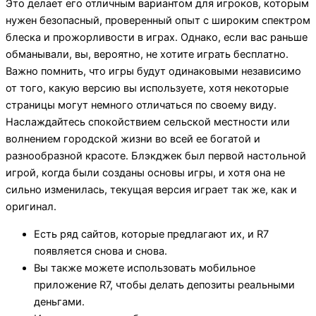
Это делает его отличным вариантом для игроков, которым
нужен безопасный, проверенный опыт с широким спектром
блеска и прожорливости в играх. Однако, если вас раньше
обманывали, вы, вероятно, не хотите играть бесплатно.
Важно помнить, что игры будут одинаковыми независимо
от того, какую версию вы используете, хотя некоторые
страницы могут немного отличаться по своему виду.
Наслаждайтесь спокойствием сельской местности или
волнением городской жизни во всей ее богатой и
разнообразной красоте. Блэкджек был первой настольной
игрой, когда были созданы основы игры, и хотя она не
сильно изменилась, текущая версия играет так же, как и
оригинал.
Есть ряд сайтов, которые предлагают их, и R7
появляется снова и снова.
Вы также можете использовать мобильное
приложение R7, чтобы делать депозиты реальными
деньгами.