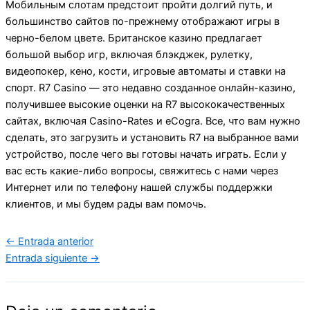
Мобильным слотам предстоит пройти долгий путь, и
большинство сайтов по-прежнему отображают игры в
черно-белом цвете. Британское казино предлагает
большой выбор игр, включая блэкджек, рулетку,
видеопокер, кено, кости, игровые автоматы и ставки на
спорт. R7 Casino — это недавно созданное онлайн-казино,
получившее высокие оценки на R7 высококачественных
сайтах, включая Casino-Rates и eCogra. Все, что вам нужно
сделать, это загрузить и установить R7 на выбранное вами
устройство, после чего вы готовы начать играть. Если у
вас есть какие-либо вопросы, свяжитесь с нами через
Интернет или по телефону нашей службы поддержки
клиентов, и мы будем рады вам помочь.
←
Entrada anterior
Entrada siguiente
→