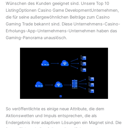
Wünschen des Kunden geeignet sind. Unsere Top 10
ListingOptionen Casino Game DevelopmentUnternehmen,
die für seine außergewöhnlichen Beiträge zum Casino
Gaming Trade bekannt sind. Diese Unternehmens-Casino-
Erholungs-App-Unternehmens-Unternehmen haben das
Gaming-Panorama unauslösch.
So veröffentlichte es einige neue Attribute, die dem
Aktionswetten und Impuls entsprechen, die als
Endergebnis ihrer adaptiven Lösungen ein Magnet sind. Die