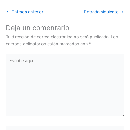
←
Entrada anterior
Entrada siguiente
→
Deja un comentario
Tu dirección de correo electrónico no será publicada.
Los
campos obligatorios están marcados con
*
Escribe
aquí...
Nombre*