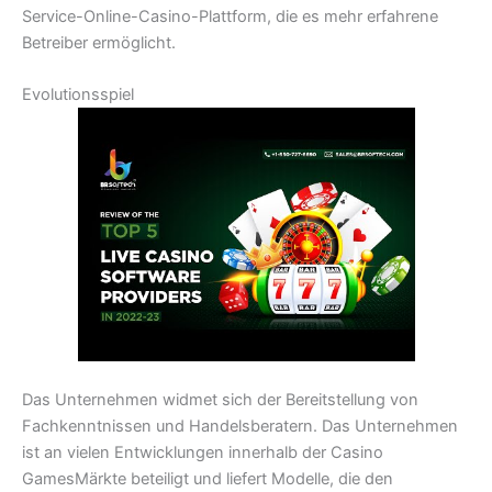
Service-Online-Casino-Plattform, die es mehr erfahrene
Betreiber ermöglicht.
Evolutionsspiel
Das Unternehmen widmet sich der Bereitstellung von
Fachkenntnissen und Handelsberatern. Das Unternehmen
ist an vielen Entwicklungen innerhalb der Casino
GamesMärkte beteiligt und liefert Modelle, die den