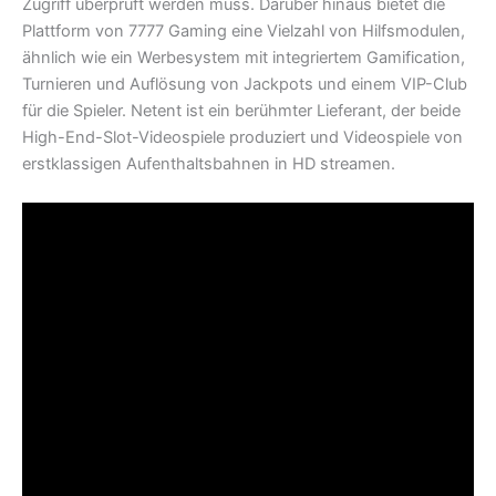
Zugriff überprüft werden muss. Darüber hinaus bietet die
Plattform von 7777 Gaming eine Vielzahl von Hilfsmodulen,
ähnlich wie ein Werbesystem mit integriertem Gamification,
Turnieren und Auflösung von Jackpots und einem VIP-Club
für die Spieler. Netent ist ein berühmter Lieferant, der beide
High-End-Slot-Videospiele produziert und Videospiele von
erstklassigen Aufenthaltsbahnen in HD streamen.