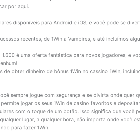
car por aqui.
lares disponíveis para Android e iOS, e você pode se dive
ucessos recentes, de 1Win a Vampires, e até incluímos algu
 1.600 é uma oferta fantástica para novos jogadores, e v
nenhum!
 de obter dinheiro de bônus 1Win no cassino 1Win, inclui
ocê sempre jogue com segurança e se divirta onde quer qu
ermite jogar os seus 1Win de casino favoritos e depositar
lares com o toque de um botão. Isso significa que você p
 qualquer lugar, a qualquer hora, não importa onde você e
ando para fazer 1Win.