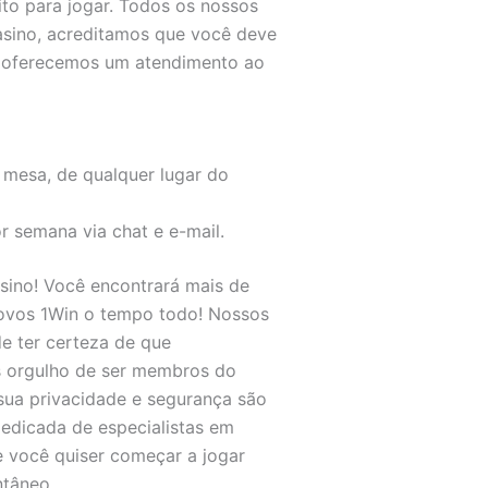
ito para jogar. Todos os nossos
asino, acreditamos que você deve
ue oferecemos um atendimento ao
mesa, de qualquer lugar do
r semana via chat e e-mail.
sino! Você encontrará mais de
ovos 1Win o tempo todo! Nossos
de ter certeza de que
os orgulho de ser membros do
sua privacidade e segurança são
edicada de especialistas em
e você quiser começar a jogar
ntâneo.