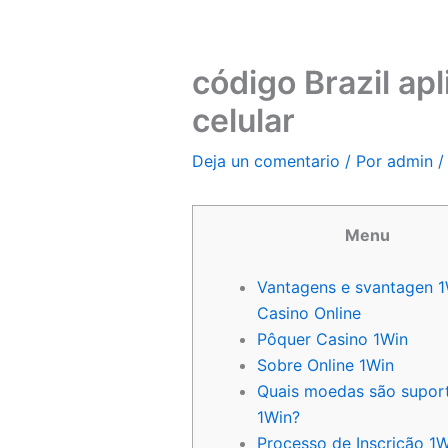
Ir
al
contenido
código Brazil ap
celular
Deja un comentario
/ Por
admin
Menu
Vantagens e svantagen 
Casino Online
Pôquer Casino 1Win
Sobre Online 1Win
Quais moedas são supor
1Win?
Processo de Inscrição 1