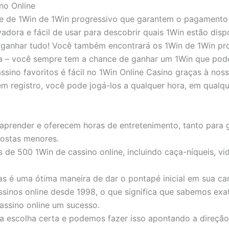
no Online
de 1Win de 1Win progressivo que garantem o pagamento d
adora e fácil de usar para descobrir quais 1Win estão disp
 e ganhar tudo! Você também encontrará os 1Win de 1Win p
– você sempre tem a chance de ganhar um 1Win que pode 
assino favoritos é fácil no 1Win Online Casino graças à nos
m registro, você pode jogá-los a qualquer hora, em qualqu
aprender e oferecem horas de entretenimento, tanto para g
ostas menores.
de 500 1Win de cassino online, incluindo caça-níqueis, vid
s é uma ótima maneira de dar o pontapé inicial em sua car
ssinos online desde 1998, o que significa que sabemos exa
cassino online um sucesso.
a escolha certa e podemos fazer isso apontando a direção