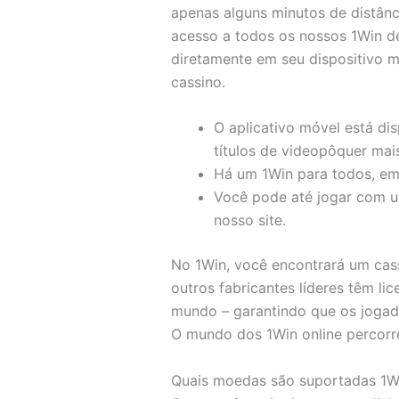
apenas alguns minutos de distânc
acesso a todos os nossos 1Win de
diretamente em seu dispositivo m
cassino.
O aplicativo móvel está di
títulos de videopôquer mai
Há um 1Win para todos, em 
Você pode até jogar com um
nosso site.
No 1Win, você encontrará um cass
outros fabricantes líderes têm li
mundo – garantindo que os jogado
O mundo dos 1Win online percorr
Quais moedas são suportadas 1W