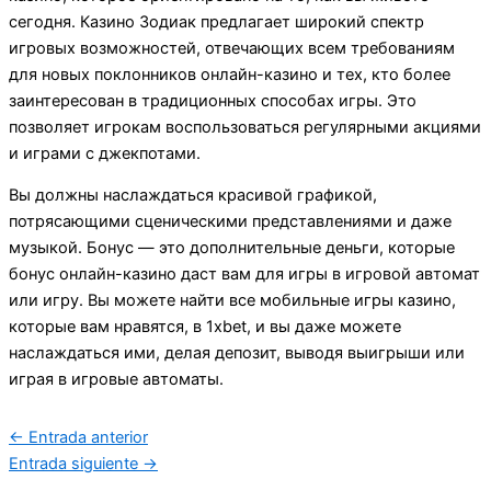
сегодня. Казино Зодиак предлагает широкий спектр
игровых возможностей, отвечающих всем требованиям
для новых поклонников онлайн-казино и тех, кто более
заинтересован в традиционных способах игры. Это
позволяет игрокам воспользоваться регулярными акциями
и играми с джекпотами.
Вы должны наслаждаться красивой графикой,
потрясающими сценическими представлениями и даже
музыкой. Бонус — это дополнительные деньги, которые
бонус онлайн-казино даст вам для игры в игровой автомат
или игру. Вы можете найти все мобильные игры казино,
которые вам нравятся, в 1xbet, и вы даже можете
наслаждаться ими, делая депозит, выводя выигрыши или
играя в игровые автоматы.
←
Entrada anterior
Entrada siguiente
→