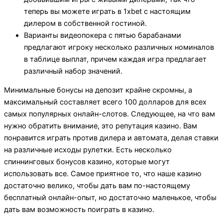
теперь вы можете играть в 1xbet с настоящим
дилером в собственной гостиной.
Варианты видеопокера с пятью барабанами
предлагают игроку несколько различных номиналов
в таблице выплат, причем каждая игра предлагает
различный набор значений.
Минимальные бонусы на депозит крайне скромны, а
максимальный составляет всего 100 долларов для всех
самых популярных онлайн-слотов. Следующее, на что вам
нужно обратить внимание, это репутация казино. Вам
понравится играть против дилера и автомата, делая ставки
на различные исходы рулетки. Есть несколько
спиннинговых бонусов казино, которые могут
использовать все. Самое приятное то, что наше казино
достаточно велико, чтобы дать вам по-настоящему
бесплатный онлайн-опыт, но достаточно маленькое, чтобы
дать вам возможность поиграть в казино.