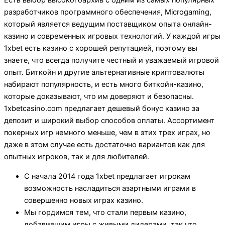
разработчиков программного обеспечения, Microgaming,
который является ведущим поставщиком опыта онлайн-
казино и современных игровых технологий. У каждой игры
1xbet есть казино с хорошей репутацией, поэтому вы
знаете, что всегда получите честный и уважаемый игровой
опыт. Биткойн и другие альтернативные криптовалюты
набирают популярность, и есть много биткойн-казино,
которые доказывают, что им доверяют и безопасны.
1xbetcasino.com предлагает дешевый бонус казино за
депозит и широкий выбор способов оплаты. Ассортимент
покерных игр немного меньше, чем в этих трех играх, но
даже в этом случае есть достаточно вариантов как для
опытных игроков, так и для любителей.
С начала 2014 года 1xbet предлагает игрокам
возможность насладиться азартными играми в
совершенно новых играх казино.
Мы гордимся тем, что стали первым казино,
добавившим игры с живыми дилерами, так что