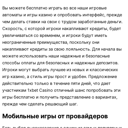
Вы можете бесплатно играть во все наши игровые
автоматы и игры казино и опробовать интерфейс, прежде
чем делать ставки на свои с трудом заработанные деньги.
Скорость, с которой игроки накапливают кредиты, будет
увеличиваться со временем, и игроки будут иметь
неограниченные преимущества, поскольку они
накапливают кредиты за свою лояльность. Для начала вы
можете использовать наши надежные и безопасные
способы оплаты для безопасных и надежных депозитов.
Игроки могут выбрать лучшее из новых и классических
игр казино, а стиль игры прост и удобен. Предложение
действительно только в течение пяти дней, что дает
участникам 1xbet Casino отличный шанс попробовать эти
игры бесплатно и получить представление о вариантах,
прежде чем сделать решающий шаг.
Мобильные игры от провайдеров
Есть выбор высокогоархив с одним из самых популярных