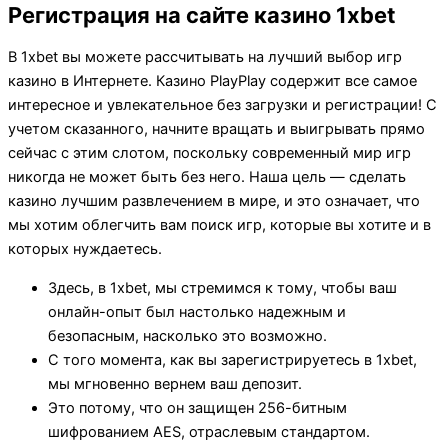
Регистрация на сайте казино 1xbet
В 1xbet вы можете рассчитывать на лучший выбор игр
казино в Интернете. Казино PlayPlay содержит все самое
интересное и увлекательное без загрузки и регистрации! С
учетом сказанного, начните вращать и выигрывать прямо
сейчас с этим слотом, поскольку современный мир игр
никогда не может быть без него. Наша цель — сделать
казино лучшим развлечением в мире, и это означает, что
мы хотим облегчить вам поиск игр, которые вы хотите и в
которых нуждаетесь.
Здесь, в 1xbet, мы стремимся к тому, чтобы ваш
онлайн-опыт был настолько надежным и
безопасным, насколько это возможно.
С того момента, как вы зарегистрируетесь в 1xbet,
мы мгновенно вернем ваш депозит.
Это потому, что он защищен 256-битным
шифрованием AES, отраслевым стандартом.