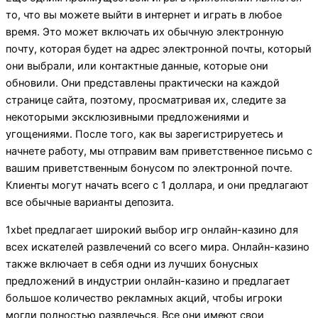
то, что вы можете выйти в интернет и играть в любое
время. Это может включать их обычную электронную
почту, которая будет на адрес электронной почты, который
они выбрали, или контактные данные, которые они
обновили. Они представлены практически на каждой
странице сайта, поэтому, просматривая их, следите за
некоторыми эксклюзивными предложениями и
угощениями. После того, как вы зарегистрируетесь и
начнете работу, мы отправим вам приветственное письмо с
вашим приветственным бонусом по электронной почте.
Клиенты могут начать всего с 1 доллара, и они предлагают
все обычные варианты депозита.
1xbet предлагает широкий выбор игр онлайн-казино для
всех искателей развлечений со всего мира. Онлайн-казино
также включает в себя одни из лучших бонусных
предложений в индустрии онлайн-казино и предлагает
большое количество рекламных акций, чтобы игроки
могли полностью развлечься. Все они имеют свои