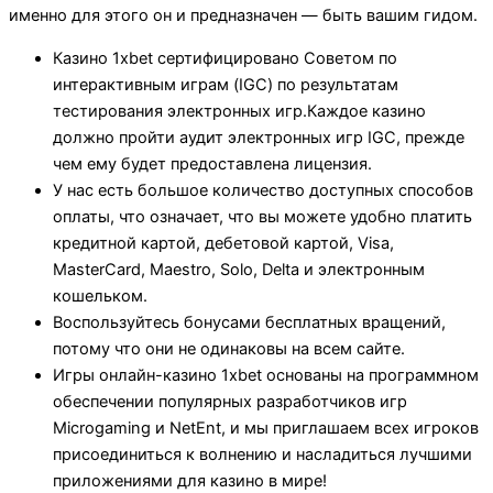
именно для этого он и предназначен — быть вашим гидом.
Казино 1xbet сертифицировано Советом по
интерактивным играм (IGC) по результатам
тестирования электронных игр.Каждое казино
должно пройти аудит электронных игр IGC, прежде
чем ему будет предоставлена ​​​​лицензия.
У нас есть большое количество доступных способов
оплаты, что означает, что вы можете удобно платить
кредитной картой, дебетовой картой, Visa,
MasterCard, Maestro, Solo, Delta и электронным
кошельком.
Воспользуйтесь бонусами бесплатных вращений,
потому что они не одинаковы на всем сайте.
Игры онлайн-казино 1xbet основаны на программном
обеспечении популярных разработчиков игр
Microgaming и NetEnt, и мы приглашаем всех игроков
присоединиться к волнению и насладиться лучшими
приложениями для казино в мире!