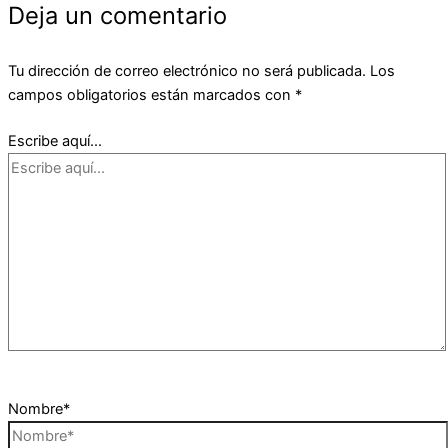
Deja un comentario
Tu dirección de correo electrónico no será publicada.
Los
campos obligatorios están marcados con
*
Escribe aquí...
Nombre*