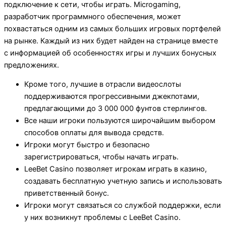
подключение к сети, чтобы играть. Microgaming,
разработчик программного обеспечения, может
похвастаться одним из самых больших игровых портфелей
на рынке. Каждый из них будет найден на странице вместе
с информацией об особенностях игры и лучших бонусных
предложениях.
Кроме того, лучшие в отрасли видеослоты
поддерживаются прогрессивными джекпотами,
предлагающими до 3 000 000 фунтов стерлингов.
Все наши игроки пользуются широчайшим выбором
способов оплаты для вывода средств.
Игроки могут быстро и безопасно
зарегистрироваться, чтобы начать играть.
LeeBet Casino позволяет игрокам играть в казино,
создавать бесплатную учетную запись и использовать
приветственный бонус.
Игроки могут связаться со службой поддержки, если
у них возникнут проблемы с LeeBet Casino.