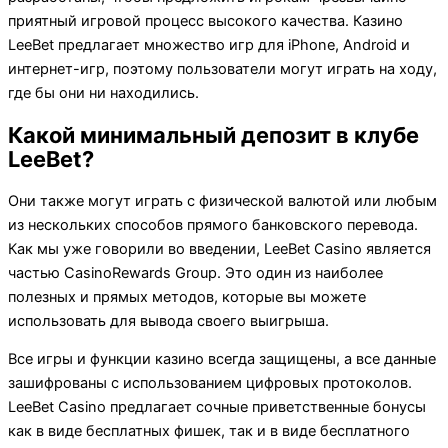
приятный игровой процесс высокого качества. Казино
LeeBet предлагает множество игр для iPhone, Android и
интернет-игр, поэтому пользователи могут играть на ходу,
где бы они ни находились.
Какой минимальный депозит в клубе
LeeBet?
Они также могут играть с физической валютой или любым
из нескольких способов прямого банковского перевода.
Как мы уже говорили во введении, LeeBet Casino является
частью CasinoRewards Group. Это один из наиболее
полезных и прямых методов, которые вы можете
использовать для вывода своего выигрыша.
Все игры и функции казино всегда защищены, а все данные
зашифрованы с использованием цифровых протоколов.
LeeBet Casino предлагает сочные приветственные бонусы
как в виде бесплатных фишек, так и в виде бесплатного