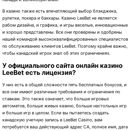
В казино также есть впечатляющий выбор блэкджека,
рулетки, покера и баккары. Казино LeeBet не является
рабом дизайна, и графика, и игры веселые, инновационные
и хорошо представлены. Все они проверены и одобрены
нашей командой высококвалифицированных специалистов
по обслуживанию клиентов LeeBet. Поэтому крайне важно,
чтобы канадский игрок знал об этих ограничениях.
У официального сайта онлайн казино
LeeBet есть лицензия?
У них есть в общей сложности пять бесплатных бонусов, и
все они имеют различные требования и ограничения по
ставкам. Это также означает, что больше игровых
автоматов, больше живых казино, больше настольных игр
и больше игр в целом. Если вы пытаетесь создать
канадскую учетную запись в LeeBet Casino, вам
потребуется ваш действующий адрес CA, полное имя, дата