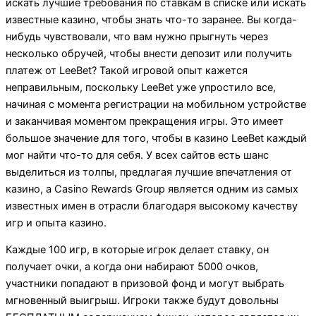
искать лучшие требования по ставкам в списке или искать
известные казино, чтобы знать что-то заранее. Вы когда-
нибудь чувствовали, что вам нужно прыгнуть через
несколько обручей, чтобы внести депозит или получить
платеж от LeeBet? Такой игровой опыт кажется
неправильным, поскольку LeeBet уже упростило все,
начиная с момента регистрации на мобильном устройстве
и заканчивая моментом прекращения игры. Это имеет
большое значение для того, чтобы в казино LeeBet каждый
мог найти что-то для себя. У всех сайтов есть шанс
выделиться из толпы, предлагая лучшие впечатления от
казино, а Casino Rewards Group является одним из самых
известных имен в отрасли благодаря высокому качеству
игр и опыта казино.
Каждые 100 игр, в которые игрок делает ставку, он
получает очки, а когда они набирают 5000 очков,
участники попадают в призовой фонд и могут выбрать
мгновенный выигрыш. Игроки также будут довольны