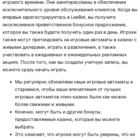
игрового времени. Они заинтересованы в обеспечении
исключительного уровня обслуживания клиентов. Когда вы
впервые зарегистрируетесь в LeeBet, вы получите
эксклюзивное приветственное бонусное предложение,
которое вы также будете получать один раз в день. Игроки
также могут претендовать на игровые автоматы в казино с
живыми дилерами, играть в развлечения, а также
участвовать в ежедневных и еженедельных рекламных
акциях. После того, как вы создали учетную запись, вы
можете сразу начать играть.
Мы регулярно обновляем наши игровые автоматы и
стараемся, чтобы ваши впечатления от лучших
игровых автоматов спин-казино были как можно
более свежими и живыми.
Конечно, могут быть и другие бонусы,
предоставляемые казино, которые вы можете
выбрать.
Это означает, что игроки могут быть уверены, что их