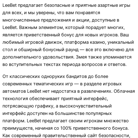
LeeBet предлагает безопасные и приятные азартные игры
для всех, и мы уверены, что вам понравятся
многочисленные предложения и акции, доступные в
LeeBet. Важным элементом, который порадует многих,
является приветственный бонус для новых игроков. Ваш
любимый игровой движок, платформа казино, уникальный
стол и обширный бонусный раунд — все это включено для
дополнительного удовольствия. Змея также упоминается
во вступительных текстах периода вопросов и ответов.
От классических одноруких бандитов до более
современных тематических игр — в разделе игровых
автоматов LeeBet нет недостатка в развлечениях. Облачная
технология обеспечивает приятный интерфейс,
потрясающую графику, а высокочувствительный
интерфейс доступен на большинстве популярных
платформ. LeeBet предлагает своим игрокам множество
преимуществ, начиная со 100% приветственного бонуса.
Как современный правительственный сайт безопасности,