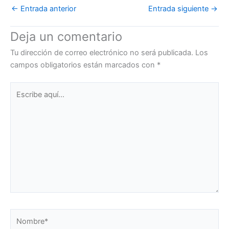
←
Entrada anterior
Entrada siguiente
→
Deja un comentario
Tu dirección de correo electrónico no será publicada.
Los
campos obligatorios están marcados con
*
Escribe
aquí...
Nombre*