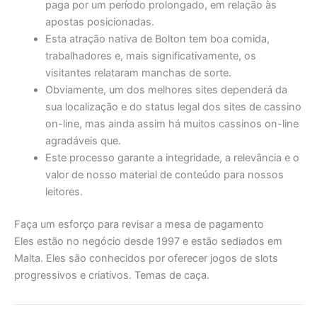
paga por um período prolongado, em relação às
apostas posicionadas.
Esta atração nativa de Bolton tem boa comida,
trabalhadores e, mais significativamente, os
visitantes relataram manchas de sorte.
Obviamente, um dos melhores sites dependerá da
sua localização e do status legal dos sites de cassino
on-line, mas ainda assim há muitos cassinos on-line
agradáveis ​​que.
Este processo garante a integridade, a relevância e o
valor de nosso material de conteúdo para nossos
leitores.
Faça um esforço para revisar a mesa de pagamento
Eles estão no negócio desde 1997 e estão sediados em
Malta. Eles são conhecidos por oferecer jogos de slots
progressivos e criativos. Temas de caça.