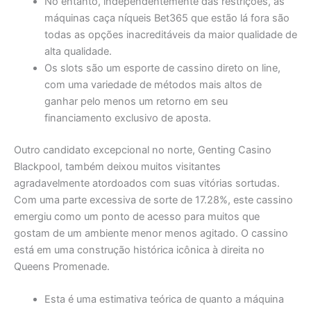
No entanto, independentemente das restrições, as
máquinas caça níqueis Bet365 que estão lá fora são
todas as opções inacreditáveis ​​da maior qualidade de
alta qualidade.
Os slots são um esporte de cassino direto on line,
com uma variedade de métodos mais altos de
ganhar pelo menos um retorno em seu
financiamento exclusivo de aposta.
Outro candidato excepcional no norte, Genting Casino
Blackpool, também deixou muitos visitantes
agradavelmente atordoados com suas vitórias sortudas.
Com uma parte excessiva de sorte de 17.28%, este cassino
emergiu como um ponto de acesso para muitos que
gostam de um ambiente menor menos agitado. O cassino
está em uma construção histórica icônica à direita no
Queens Promenade.
Esta é uma estimativa teórica de quanto a máquina